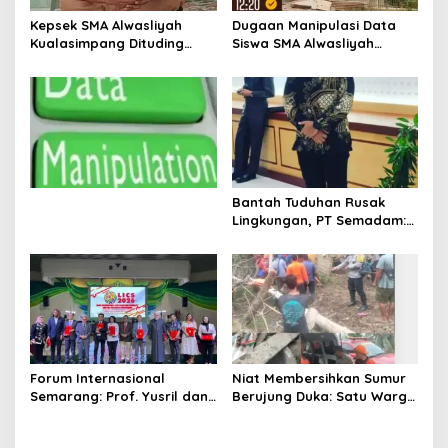
s
Kepsek SMA Alwasliyah
Dugaan Manipulasi Data
Kualasimpang Dituding
Siswa SMA Alwasliyah
Manipulasi Data , Siswa:
Kualasimpang: Sekolah
Datang Sesuka Hati, Dana
Nihil Murid Tapi Terima
MBG Disalurkan ke Guru &
Dana BOS & Paket Makan
Pesantren
Bergizi
Bantah Tuduhan Rusak
Lingkungan, PT Semadam:
Dalil Sepihak Belum Teruji,
Hormati Asas Praduga
Tidak Bersalah
Forum Internasional
Niat Membersihkan Sumur
Semarang: Prof. Yusril dan
Berujung Duka: Satu Warga
Wakapolri Serukan
Meninggal Keracunan Gas,
Penguatan Kerangka
Satu Lainnya Dirawat