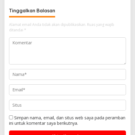
Hukum Global Lawan TPPO,
Intensif
Lindungi Perempuan dan
Tinggalkan Balasan
Anak
Alamat email Anda tidak akan dipublikasikan.
Ruas yang wajib
ditandai
*
Simpan nama, email, dan situs web saya pada peramban
ini untuk komentar saya berikutnya.