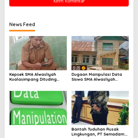
News Feed
Kepsek SMA Alwasliyah
Dugaan Manipulasi Data
Kualasimpang Dituding
Siswa SMA Alwasliyah
Manipulasi Data , Siswa:
Kualasimpang: Sekolah
Datang Sesuka Hati, Dana
Nihil Murid Tapi Terima
MBG Disalurkan ke Guru &
Dana BOS & Paket Makan
Pesantren
Bergizi
Bantah Tuduhan Rusak
Lingkungan, PT Semadam: