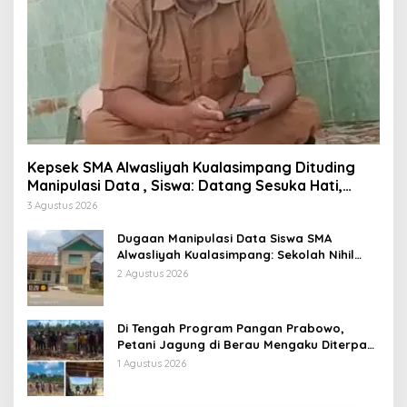
Kepsek SMA Alwasliyah Kualasimpang Dituding
Manipulasi Data , Siswa: Datang Sesuka Hati,
Dana MBG Disalurkan ke Guru & Pesantren
3 Agustus 2026
Dugaan Manipulasi Data Siswa SMA
Alwasliyah Kualasimpang: Sekolah Nihil
Murid Tapi Terima Dana BOS & Paket
2 Agustus 2026
Makan Bergizi
Di Tengah Program Pangan Prabowo,
Petani Jagung di Berau Mengaku Diterpa
Tekanan Aparat
1 Agustus 2026