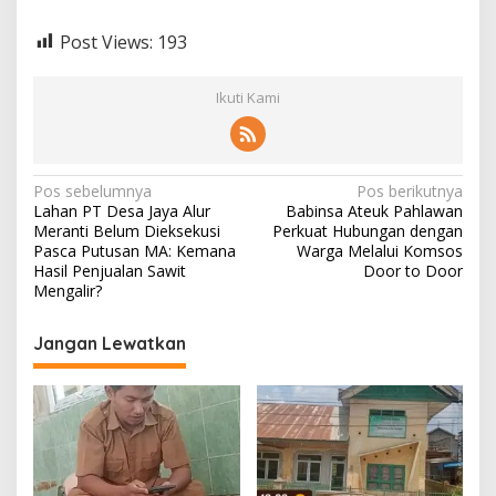
Post Views:
193
Ikuti Kami
N
Pos sebelumnya
Pos berikutnya
Lahan PT Desa Jaya Alur
Babinsa Ateuk Pahlawan
a
Meranti Belum Dieksekusi
Perkuat Hubungan dengan
v
Pasca Putusan MA: Kemana
Warga Melalui Komsos
Hasil Penjualan Sawit
Door to Door
i
Mengalir?
g
Jangan Lewatkan
a
s
i
p
o