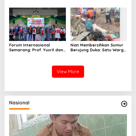
Dalil Sepihak Belum Teruji,
Hormati Asas Praduga
Tidak Bersalah
Forum Internasional
Niat Membersihkan Sumur
Semarang: Prof. Yusril dan
Berujung Duka: Satu Warga
Wakapolri Serukan
Meninggal Keracunan Gas,
Penguatan Kerangka
Satu Lainnya Dirawat
Hukum Global Lawan TPPO,
Intensif
Lindungi Perempuan dan
View More
Anak
Nasional