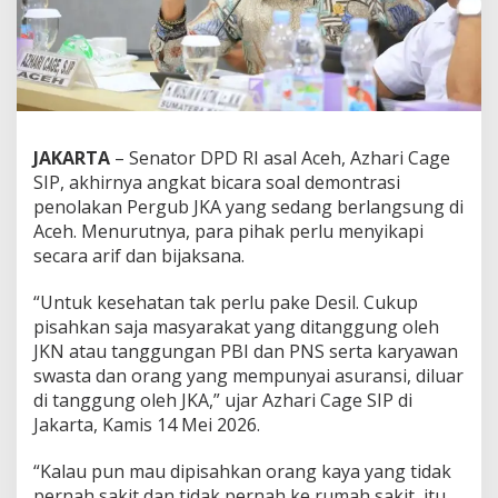
i
n
t
a
P
e
r
g
JAKARTA
– Senator DPD RI asal Aceh, Azhari Cage
u
SIP, akhirnya angkat bicara soal demontrasi
b
penolakan Pergub JKA yang sedang berlangsung di
J
Aceh. Menurutnya, para pihak perlu menyikapi
K
A
secara arif dan bijaksana.
D
“Untuk kesehatan tak perlu pake Desil. Cukup
i
pisahkan saja masyarakat yang ditanggung oleh
k
JKN atau tanggungan PBI dan PNS serta karyawan
a
j
swasta dan orang yang mempunyai asuransi, diluar
i
di tanggung oleh JKA,” ujar Azhari Cage SIP di
U
Jakarta, Kamis 14 Mei 2026.
l
a
“Kalau pun mau dipisahkan orang kaya yang tidak
n
g
pernah sakit dan tidak pernah ke rumah sakit, itu