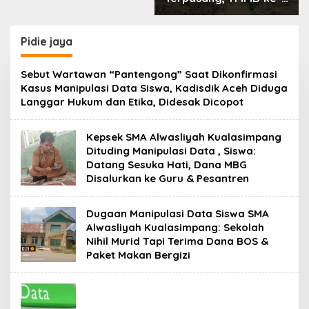
129 Kodim 0107/Aceh
Selatan Pacu
Pembukaan Jalan
Pidie jaya
Desa Kemumu
Sebrang.
Sebut Wartawan “Pantengong” Saat Dikonfirmasi
Kasus Manipulasi Data Siswa, Kadisdik Aceh Diduga
Langgar Hukum dan Etika, Didesak Dicopot
Kepsek SMA Alwasliyah Kualasimpang
Dituding Manipulasi Data , Siswa:
Datang Sesuka Hati, Dana MBG
Disalurkan ke Guru & Pesantren
Dugaan Manipulasi Data Siswa SMA
Alwasliyah Kualasimpang: Sekolah
Nihil Murid Tapi Terima Dana BOS &
Paket Makan Bergizi