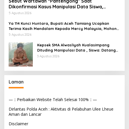
Sebut Wartawan “Pantengong” Saat
Dikonfirmasi Kasus Manipulasi Data Siswa,
Kadisdik Aceh Diduga Langgar Hukum dan Etika,
5 Agustus 2026
Didesak Dicopot
Ya 114 Kunci Huntara, Bupati Aceh Tamiang Ucapkan
Terima Kasih Mendalam Kepada Mercy Malaysia, Mohon
Dukungan Berkelanjutan
5 Agustus 2026
Kepsek SMA Alwasliyah Kualasimpang
Dituding Manipulasi Data , Siswa: Datang
Sesuka Hati, Dana MBG Disalurkan ke Guru
3 Agustus 2026
& Pesantren
Laman
— :: Perbaikan Website Telah Selesai 100% :: —
Dirlantas Polda Aceh : Aktivitas di Pelabuhan Ulee Lheue
Aman dan Lancar
Disclaimer