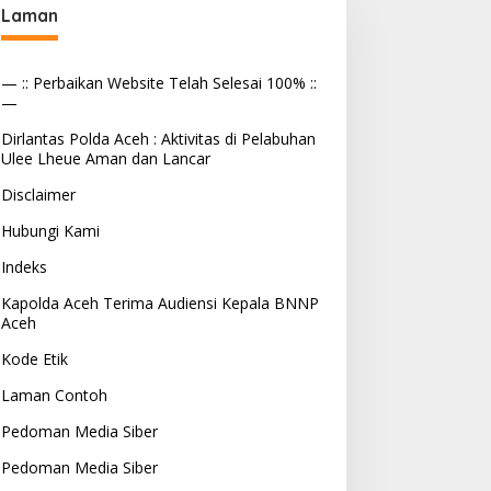
eberkahan Bagi Aceh
Sebagai Pelaksana Tugas
Laman
Kapolresta Banda Aceh
— :: Perbaikan Website Telah Selesai 100% ::
—
Dirlantas Polda Aceh : Aktivitas di Pelabuhan
Ulee Lheue Aman dan Lancar
Disclaimer
Hubungi Kami
Indeks
Kapolda Aceh Terima Audiensi Kepala BNNP
Aceh
Kode Etik
Laman Contoh
Pedoman Media Siber
Pedoman Media Siber