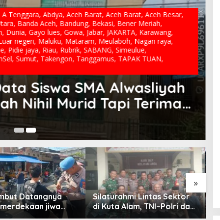
,
A Tenggara
,
Abdya
,
Aceh Barat
,
Aceh Barat
,
Aceh Besar
,
tara
,
Banda Aceh
,
Bandung
,
Bekasi
,
Bener Meriah
,
n
,
Dunia
,
Gayo lues
,
Gowa
,
Jabar
,
JAKARTA
,
Karawang
,
Luar negeri
,
Maluku
,
Mataram
,
Meulaboh
,
Nagan raya
,
ie
,
Pidie jaya
,
Riau
,
Rubrik
,
SABANG
,
Simeulue
,
Sel
,
Sumut
,
Takengon
,
Tanggamus
,
TAPAK TUAN
,
ata Siswa SMA Alwasliyah
h Nihil Murid Tapi Terima
kan Bergizi
»
mbut Datangnya
Silaturahmi Lintas Sektor
H
emerdekaan jiwa
di Kuta Alam, TNI–Polri dan
M
tik Warga
Desa Perkokoh
A