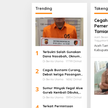
aksana Tugas
Pemasangan Cerucuk
Seunud
Banda Aceh
Penahan Bantaran Jalan
Trending
Taken
Cegah 
Pemeri
Tamia
Aceh Besa
Yogyakart
Aceh Tam
Kabupat
1
Terbukti Salah Gunakan
Dana Nasabah, Oknum
Karyawan BSI Ditahan
Di Berita Utama
17799 Dilihat
2
Cagub Bustami Curang,
Debat ketiga Pasangan
Calon Gubernur Dan
Di Berita Utama
16062 Dilihat
Wakil Dihentikan
3
Sumur Minyak Ilegal Alue
Gureb Kembali Dibuka,
Satgas PPA: Di duga Ada
Di Berita Utama
13954 Dilihat
Setoran Jutaan Rupiah
4
Ke Kantong oknum –
Terkait Permintaan