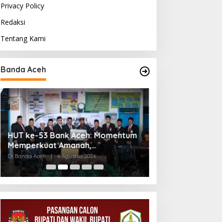
Privacy Policy
Redaksi
Tentang Kami
Banda Aceh
HUT ke-53 Bank Aceh: Momentum
Kodim Kota Band
Memperkuat Amanah,
Sidang Usul Ken
Menumbuhkan Keberkahan Bagi
Bintara dan Tam
Di Banda Aceh
|
6 Agustus 2026
Di Banda Aceh
|
5 Agu
Aceh
April 2027