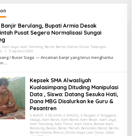
don Bangkit
Kebersamaan
K
gon
Banjir Berulang, Bupati Armia Desak
ntah Pusat Segera Normalisasi Sungai
ng
r
,
Aceh Jaya
,
Aceh Tamiang
,
Berita
,
Berita Utama
,
Dunia
,
Takengon
,
a
|
5 Agustus 2026
O
L
iang / Buser Siaga — Ancaman banjir yang terus menghantui
E
en
H
Z
U
L
Kepsek SMA Alwasliyah
R
E
Kualasimpang Dituding Manipulasi
D
Data , Siswa: Datang Sesuka Hati,
A
K
Dana MBG Disalurkan ke Guru &
T
U
Pesantren
R
A BARAT
,
A SELATAN
,
A SINGKIL
,
A Tengah
,
A Tenggara
,
Abdya
,
Aceh Barat
,
Aceh Barat
,
Aceh Besar
,
Aceh Jaya
,
Aceh Tamiang
,
Aceh Timur
,
Aceh Utara
,
Banda Aceh
,
Bandung
,
Bekasi
,
Bener Meriah
,
Berandan Barat
,
Berita
,
Berita Utama
,
Bireun
,
Dunia
,
Gayo Lues
,
Gowa
,
Jabar
,