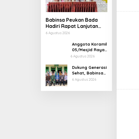
Babinsa Peukan Bada
Hadiri Rapat Lanjutan
HUT RI ke-81, Perkuat
6 Agustus 2026
Sinergi Lintas Sektor
Anggota Koramil
05/Mesjid Raya
Gelar Acara
6 Agustus 2026
Lepas Sambut
Danramil
Dukung Generasi
Sehat, Babinsa
Seulimeum
6 Agustus 2026
Dampingi
Imunisasi
Campak di
Tanoh Abee