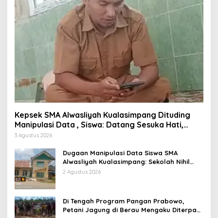
Kepsek SMA Alwasliyah Kualasimpang Dituding
Manipulasi Data , Siswa: Datang Sesuka Hati,
Dana MBG Disalurkan ke Guru & Pesantren
3 Agustus 2026
Dugaan Manipulasi Data Siswa SMA
Alwasliyah Kualasimpang: Sekolah Nihil
Murid Tapi Terima Dana BOS & Paket
2 Agustus 2026
Makan Bergizi
Di Tengah Program Pangan Prabowo,
Petani Jagung di Berau Mengaku Diterpa