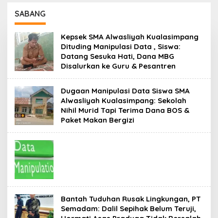
Menumbuhkan
Sinergi Lintas Sektor
Keberkahan Bagi Aceh
SABANG
Kepsek SMA Alwasliyah Kualasimpang
Dituding Manipulasi Data , Siswa:
Datang Sesuka Hati, Dana MBG
Disalurkan ke Guru & Pesantren
Dugaan Manipulasi Data Siswa SMA
Alwasliyah Kualasimpang: Sekolah
Nihil Murid Tapi Terima Dana BOS &
Paket Makan Bergizi
Bantah Tuduhan Rusak Lingkungan, PT
Semadam: Dalil Sepihak Belum Teruji,