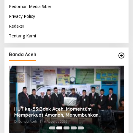
Pedoman Media Siber
Privacy Policy
Redaksi
Tentang Kami
Banda Aceh
HUT ke-53 Bank Aceh: Momentum
K
Memperkuat Amanah, Menumbuhkan
K
Keberkahan Bagi Aceh
P
Di Banda Aceh
|
6 Agustus 2026
Di