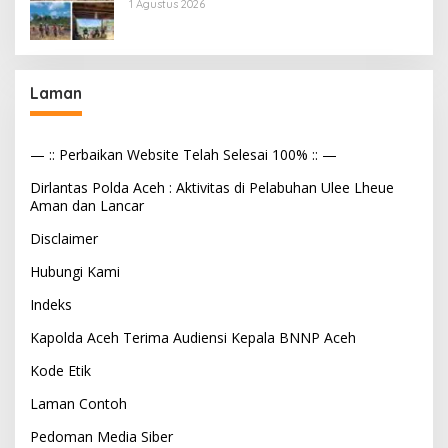
Tekanan Aparat
1 Agustus 2026
Laman
— :: Perbaikan Website Telah Selesai 100% :: —
Dirlantas Polda Aceh : Aktivitas di Pelabuhan Ulee Lheue
Aman dan Lancar
Disclaimer
Hubungi Kami
Indeks
Kapolda Aceh Terima Audiensi Kepala BNNP Aceh
Kode Etik
Laman Contoh
Pedoman Media Siber