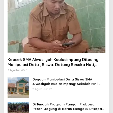
Kepsek SMA Alwasliyah Kualasimpang Dituding
Manipulasi Data , Siswa: Datang Sesuka Hati,
Dana MBG Disalurkan ke Guru & Pesantren
3 Agustus 2026
Dugaan Manipulasi Data Siswa SMA
Alwasliyah Kualasimpang: Sekolah Nihil
Murid Tapi Terima Dana BOS & Paket
2 Agustus 2026
Makan Bergizi
Di Tengah Program Pangan Prabowo,
Petani Jagung di Berau Mengaku Diterpa