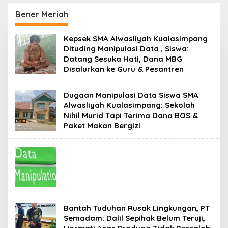
Perkokoh
Menumbuhkan
Kebersamaan
Keberkahan Bagi Aceh
Bener Meriah
Kepsek SMA Alwasliyah Kualasimpang
Dituding Manipulasi Data , Siswa:
Datang Sesuka Hati, Dana MBG
Disalurkan ke Guru & Pesantren
Dugaan Manipulasi Data Siswa SMA
Alwasliyah Kualasimpang: Sekolah
Nihil Murid Tapi Terima Dana BOS &
Paket Makan Bergizi
Bantah Tuduhan Rusak Lingkungan, PT
Semadam: Dalil Sepihak Belum Teruji,