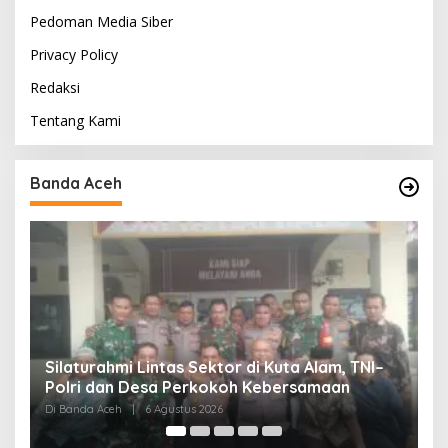
Pedoman Media Siber
Privacy Policy
Redaksi
Tentang Kami
Banda Aceh
HUT ke-53 Bank Aceh: Momentum
K
Memperkuat Amanah, Menumbuhkan
K
Keberkahan Bagi Aceh
P
Di Banda Aceh
|
6 Agustus 2026
Di