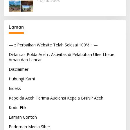
Tekanan Aparat
1 Agustus 2026
Laman
— :: Perbaikan Website Telah Selesai 100% :: —
Dirlantas Polda Aceh : Aktivitas di Pelabuhan Ulee Lheue
Aman dan Lancar
Disclaimer
Hubungi Kami
Indeks
Kapolda Aceh Terima Audiensi Kepala BNNP Aceh
Kode Etik
Laman Contoh
Pedoman Media Siber