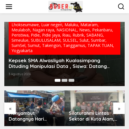
L
Aceh jaya
,
Aceh tamiang
,
Aceh timur
,
Aceh Utara
,
Banda
e
Aceh
,
Bandung
,
Bekasi
,
Bener Meriah
,
Berandan Barat
,
w
Berita
,
Berita Utama
,
Bireun
,
Dunia
,
Gayo lues
,
Gowa
,
a
Jabar
,
JAKARTA
,
Karawang
,
Kriminal
,
Lampung
,
Langsa
,
t
Lhokseumawe
,
Luar negeri
,
Maluku
,
Mataram
,
i
Meulaboh
,
Nagan raya
,
NASIONAL
,
News
,
Pekanbaru
,
k
Peristiwa
,
Pidie
,
Pidie jaya
,
Riau
,
Rubrik
,
SABANG
,
e
Simeulue
,
SUBULUSALAM
,
SULSEL
,
Sulut
,
Sumbar
,
k
SumSel
,
Sumut
,
Takengon
,
Tanggamus
,
TAPAK TUAN
,
o
Yogyakarta
n
t
Dugaan Manipulasi Data Siswa SMA Alwasliyah
e
Kualasimpang: Sekolah Nihil Murid Tapi Terima
n
Dana BOS & Paket Makan Bergizi
2 Agustus 2026
«
»
Silaturahmi Lintas
HUT ke-53 Bank Aceh:
Sektor di Kuta Alam,
Momentum
TNI–Polri dan Desa
Memperkuat Amanah,