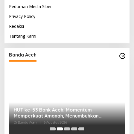
Pedoman Media Siber
Privacy Policy
Redaksi
Tentang Kami
Banda Aceh
HUT ke-53 Bank Aceh: Momentum
K
Memperkuat Amanah, Menumbuhkan
K
Keberkahan Bagi Aceh
P
Di Banda Aceh
|
6 Agustus 2026
Di