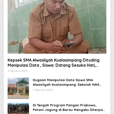
Kepsek SMA Alwasliyah Kualasimpang Dituding
Manipulasi Data , Siswa: Datang Sesuka Hati,
Dana MBG Disalurkan ke Guru & Pesantren
3 Agustus 2026
Dugaan Manipulasi Data Siswa SMA
Alwasliyah Kualasimpang: Sekolah Nihil
Murid Tapi Terima Dana BOS & Paket
2 Agustus 2026
Makan Bergizi
Di Tengah Program Pangan Prabowo,
Petani Jagung di Berau Mengaku Diterpa