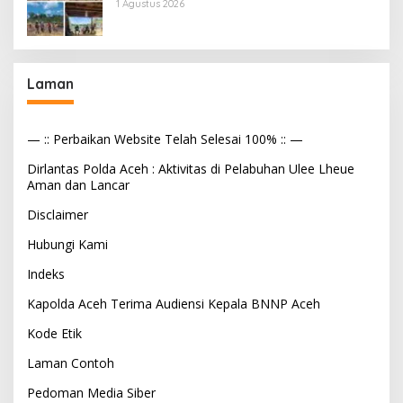
Tekanan Aparat
1 Agustus 2026
Laman
— :: Perbaikan Website Telah Selesai 100% :: —
Dirlantas Polda Aceh : Aktivitas di Pelabuhan Ulee Lheue
Aman dan Lancar
Disclaimer
Hubungi Kami
Indeks
Kapolda Aceh Terima Audiensi Kepala BNNP Aceh
Kode Etik
Laman Contoh
Pedoman Media Siber