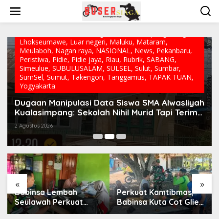
L
Aceh jaya
,
Aceh tamiang
,
Aceh timur
,
Aceh Utara
,
Banda
e
Aceh
,
Bandung
,
Bekasi
,
Bener Meriah
,
Berandan Barat
,
w
Berita
,
Berita Utama
,
Bireun
,
Dunia
,
Gayo lues
,
Gowa
,
a
Jabar
,
JAKARTA
,
Karawang
,
Kriminal
,
Lampung
,
Langsa
,
t
Lhokseumawe
,
Luar negeri
,
Maluku
,
Mataram
,
i
Meulaboh
,
Nagan raya
,
NASIONAL
,
News
,
Pekanbaru
,
k
Peristiwa
,
Pidie
,
Pidie jaya
,
Riau
,
Rubrik
,
SABANG
,
e
Simeulue
,
SUBULUSALAM
,
SULSEL
,
Sulut
,
Sumbar
,
k
SumSel
,
Sumut
,
Takengon
,
Tanggamus
,
TAPAK TUAN
,
o
Yogyakarta
n
t
Dugaan Manipulasi Data Siswa SMA Alwasliyah
e
Kualasimpang: Sekolah Nihil Murid Tapi Terima
n
Dana BOS & Paket Makan Bergizi
2 Agustus 2026
«
»
Babinsa Lembah
Perkuat Kamtibmas,
Seulawah Perkuat
Babinsa Kuta Cot Glie
Sinergi dengan
Aktif Komsos Ajak