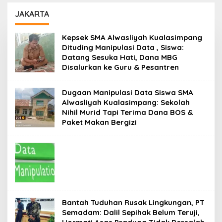
Tenaga Pendidik,
Warga Jaga
Tekankan Pencegahan
Ketertiban Desa
JAKARTA
Kenakalan Remaja dan
Bahaya Narkoba
Kepsek SMA Alwasliyah Kualasimpang
Dituding Manipulasi Data , Siswa:
Datang Sesuka Hati, Dana MBG
Disalurkan ke Guru & Pesantren
Dugaan Manipulasi Data Siswa SMA
Alwasliyah Kualasimpang: Sekolah
Nihil Murid Tapi Terima Dana BOS &
Paket Makan Bergizi
Bantah Tuduhan Rusak Lingkungan, PT
Semadam: Dalil Sepihak Belum Teruji,