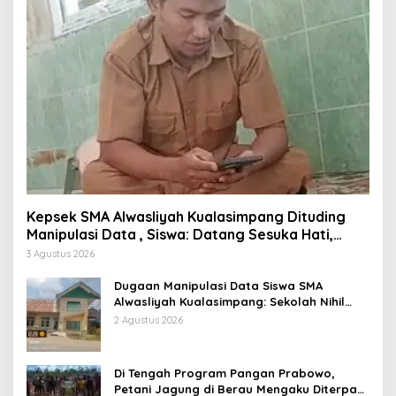
Kepsek SMA Alwasliyah Kualasimpang Dituding
Manipulasi Data , Siswa: Datang Sesuka Hati,
Dana MBG Disalurkan ke Guru & Pesantren
3 Agustus 2026
Dugaan Manipulasi Data Siswa SMA
Alwasliyah Kualasimpang: Sekolah Nihil
Murid Tapi Terima Dana BOS & Paket
2 Agustus 2026
Makan Bergizi
Di Tengah Program Pangan Prabowo,
Petani Jagung di Berau Mengaku Diterpa