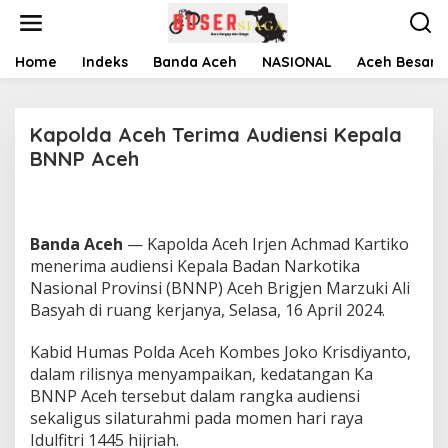
L
e
w
a
Home
Indeks
Banda Aceh
NASIONAL
Aceh Besar
t
i
k
Kapolda Aceh Terima Audiensi Kepala
e
k
BNNP Aceh
o
n
|
t
1
e
6
n
Banda Aceh
— Kapolda Aceh Irjen Achmad Kartiko
A
P
menerima audiensi Kepala Badan Narkotika
R
Nasional Provinsi (BNNP) Aceh Brigjen Marzuki Ali
I
L
Basyah di ruang kerjanya, Selasa, 16 April 2024.
2
0
2
Kabid Humas Polda Aceh Kombes Joko Krisdiyanto,
4
dalam rilisnya menyampaikan, kedatangan Ka
O
L
BNNP Aceh tersebut dalam rangka audiensi
E
H
sekaligus silaturahmi pada momen hari raya
T
Idulfitri 1445 hijriah.
A