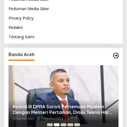
Pedoman Media Siber
Privacy Policy
Redaksi
Tentang Kami
Banda Aceh
t
Komisi III DPRA Soroti Pertemuan Mualem
P
i
Dengan Menteri Pertanian, Dinas Teknis Harus
D
Dilibatkan
Di Banda Aceh
|
9 Agustus 2026
Di