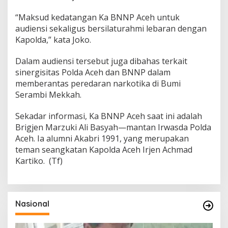
I
F
“Maksud kedatangan Ka BNNP Aceh untuk
U
R
audiensi sekaligus bersilaturahmi lebaran dengan
I
Kapolda,” kata Joko.
T
A
I
Dalam audiensi tersebut juga dibahas terkait
F
U
sinergisitas Polda Aceh dan BNNP dalam
R
memberantas peredaran narkotika di Bumi
I
Serambi Mekkah.
Sekadar informasi, Ka BNNP Aceh saat ini adalah
Brigjen Marzuki Ali Basyah—mantan Irwasda Polda
Aceh. Ia alumni Akabri 1991, yang merupakan
teman seangkatan Kapolda Aceh Irjen Achmad
Kartiko. (Tf)
Nasional