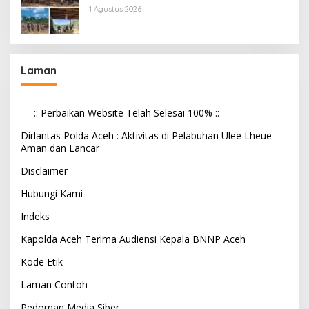
Tekanan Aparat
1 Agustus 2026
Laman
— :: Perbaikan Website Telah Selesai 100% :: —
Dirlantas Polda Aceh : Aktivitas di Pelabuhan Ulee Lheue
Aman dan Lancar
Disclaimer
Hubungi Kami
Indeks
Kapolda Aceh Terima Audiensi Kepala BNNP Aceh
Kode Etik
Laman Contoh
Pedoman Media Siber