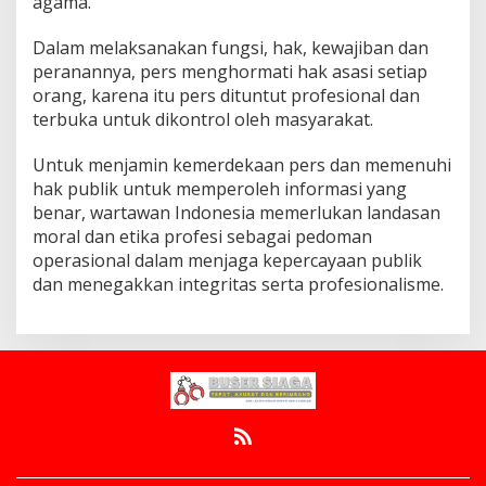
agama.
I
A
G
Dalam melaksanakan fungsi, hak, kewajiban dan
A
peranannya, pers menghormati hak asasi setiap
.
C
orang, karena itu pers dituntut profesional dan
O
M
terbuka untuk dikontrol oleh masyarakat.
Untuk menjamin kemerdekaan pers dan memenuhi
hak publik untuk memperoleh informasi yang
benar, wartawan Indonesia memerlukan landasan
moral dan etika profesi sebagai pedoman
operasional dalam menjaga kepercayaan publik
dan menegakkan integritas serta profesionalisme.