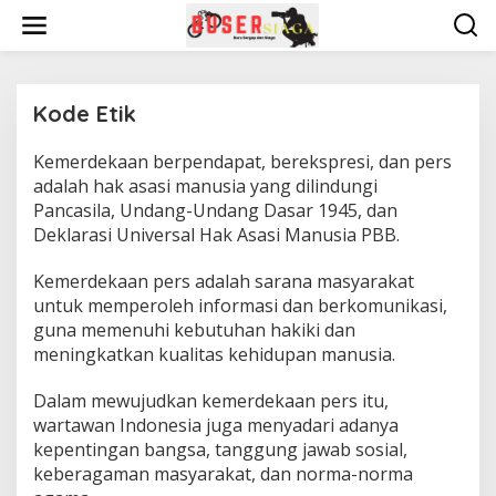
L
e
w
a
t
i
Kode Etik
k
e
Kemerdekaan berpendapat, berekspresi, dan pers
|
k
1
adalah hak asasi manusia yang dilindungi
o
6
n
Pancasila, Undang-Undang Dasar 1945, dan
M
A
t
Deklarasi Universal Hak Asasi Manusia PBB.
R
e
E
n
T
Kemerdekaan pers adalah sarana masyarakat
2
untuk memperoleh informasi dan berkomunikasi,
0
1
guna memenuhi kebutuhan hakiki dan
9
O
meningkatkan kualitas kehidupan manusia.
L
E
H
Dalam mewujudkan kemerdekaan pers itu,
B
wartawan Indonesia juga menyadari adanya
U
S
kepentingan bangsa, tanggung jawab sosial,
E
keberagaman masyarakat, dan norma-norma
R
S