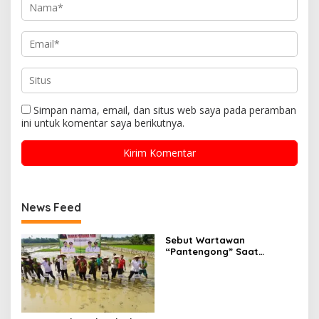
Simpan nama, email, dan situs web saya pada peramban
ini untuk komentar saya berikutnya.
News Feed
Sebut Wartawan
“Pantengong” Saat
Dikonfirmasi Kasus
Manipulasi Data Siswa,
Kadisdik Aceh Diduga
Langgar Hukum Dan Etika,
Didesak Dicopot