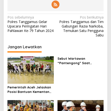
N
Pos sebelumnya
Pos berikutnya
Polres Tanggamus Gelar
Polres Tanggamus dan Tim
a
Upacara Peringatan Hari
Gabungan Razia Narkoba,
v
Pahlawan Ke-79 Tahun 2024
Temukan Satu Pengguna
Sabu
i
g
Jangan Lewatkan
a
s
Sebut Wartawan
“Pantengong” Saat
i
Dikonfirmasi Kasus
p
Manipulasi Data Siswa,
Kadisdik Aceh Diduga
o
Langgar Hukum Dan Etika,
Didesak Dicopot
s
Pemerintah Aceh Jelaskan
Posisi Bantuan Kementan
Untuk Pemulihan Sawah
Dan Kebun