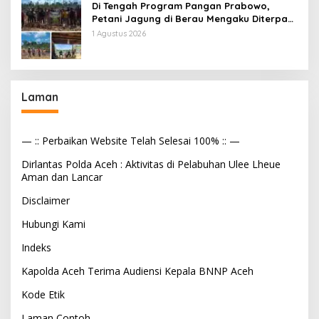
Di Tengah Program Pangan Prabowo,
Petani Jagung di Berau Mengaku Diterpa
Tekanan Aparat
1 Agustus 2026
Laman
— :: Perbaikan Website Telah Selesai 100% :: —
Dirlantas Polda Aceh : Aktivitas di Pelabuhan Ulee Lheue
Aman dan Lancar
Disclaimer
Hubungi Kami
Indeks
Kapolda Aceh Terima Audiensi Kepala BNNP Aceh
Kode Etik
Laman Contoh