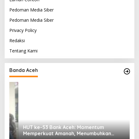
Pedoman Media Siber
Pedoman Media Siber
Privacy Policy
Redaksi
Tentang Kami
Banda Aceh
HUT ke-53 Bank Aceh: Momentum
K
Memperkuat Amanah, Menumbuhkan
K