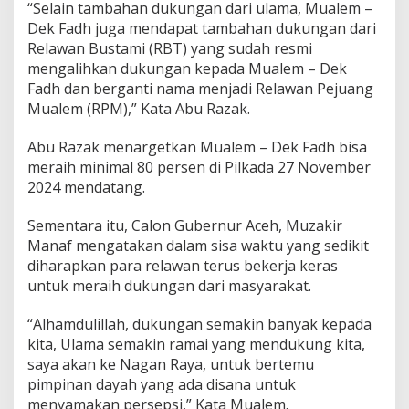
“Selain tambahan dukungan dari ulama, Mualem –
i
l
Dek Fadh juga mendapat tambahan dukungan dari
k
Relawan Bustami (RBT) yang sudah resmi
a
mengalihkan dukungan kepada Mualem – Dek
d
Fadh dan berganti nama menjadi Relawan Pejuang
a
Mualem (RPM),” Kata Abu Razak.
A
c
e
Abu Razak menargetkan Mualem – Dek Fadh bisa
h
meraih minimal 80 persen di Pilkada 27 November
2024 mendatang.
Sementara itu, Calon Gubernur Aceh, Muzakir
Manaf mengatakan dalam sisa waktu yang sedikit
diharapkan para relawan terus bekerja keras
untuk meraih dukungan dari masyarakat.
“Alhamdulillah, dukungan semakin banyak kepada
kita, Ulama semakin ramai yang mendukung kita,
saya akan ke Nagan Raya, untuk bertemu
pimpinan dayah yang ada disana untuk
menyamakan persepsi,” Kata Mualem.