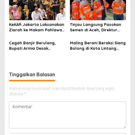
KeKAR Jakarta Laksanakan
Tinjau Langsung Pasokan
Ziarah ke Makam Pahlawan
Semen di Aceh, Direktur
Nasional Cut Nyak Dhien
Utama SIG Pastikan
Distribusi Berjalan Normal
Cegah Banjir Berulang,
Maling Berani Beraksi Siang
Bupati Armia Desak
Bolong di Kota Lintang
Pemerintah Pusat Segera
Bawah, Warga Resah
Normalisasi Sungai
Mendesak Polres
Tamiang
Tingkatkan Keamanan
Tinggalkan Balasan
Alamat email Anda tidak akan dipublikasikan.
Ruas yang wajib
ditandai
*