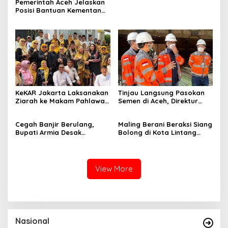
Pemerintah Aceh Jelaskan
Posisi Bantuan Kementan
Untuk Pemulihan Sawah
Dan Kebun
KeKAR Jakarta Laksanakan
Tinjau Langsung Pasokan
Ziarah ke Makam Pahlawan
Semen di Aceh, Direktur
Nasional Cut Nyak Dhien
Utama SIG Pastikan
Distribusi Berjalan Normal
Cegah Banjir Berulang,
Maling Berani Beraksi Siang
Bupati Armia Desak
Bolong di Kota Lintang
Pemerintah Pusat Segera
Bawah, Warga Resah
Normalisasi Sungai
Mendesak Polres
Tamiang
Tingkatkan Keamanan
View More
Nasional