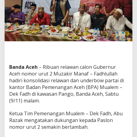
e
t
k
a
n
R
a
i
h
S
u
a
Banda Aceh
– Ribuan relawan calon Gubernur
r
Aceh nomor urut 2 Muzakir Manaf – Fadhlullah
a
8
hadiri konsolidasi relawan dan underbow partai di
0
kantor Badan Pemenangan Aceh (BPA) Mualem –
P
Dek Fadh di kawasan Pango, Banda Aceh, Sabtu
e
(9/11) malam.
r
s
e
Ketua Tim Pemenangan Mualem – Dek Fadh, Abu
n
Razak mengatakan dukungan kepada Paslon
D
nomor urut 2 semakin bertambah.
i
P