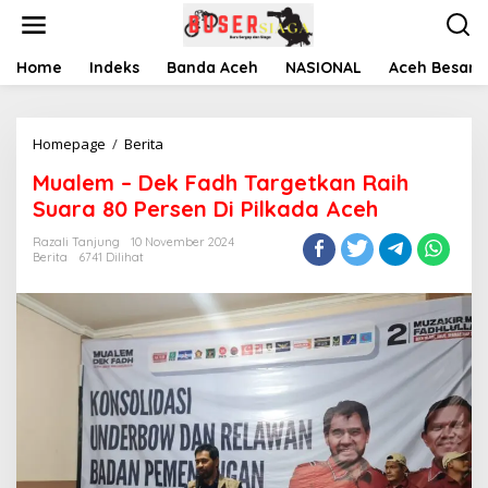
L
e
w
a
Home
Indeks
Banda Aceh
NASIONAL
Aceh Besar
t
i
k
Homepage
/
Berita
M
e
u
k
Mualem – Dek Fadh Targetkan Raih
a
o
l
n
Suara 80 Persen Di Pilkada Aceh
e
t
m
e
Razali Tanjung
10 November 2024
Berita
6741 Dilihat
-
n
D
e
k
F
a
d
h
T
a
r
g