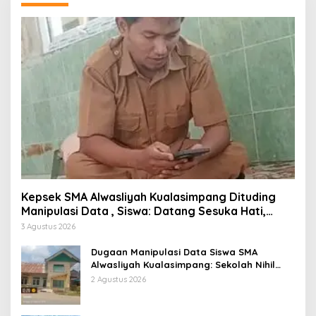
Kepsek SMA Alwasliyah Kualasimpang Dituding
Manipulasi Data , Siswa: Datang Sesuka Hati,
Dana MBG Disalurkan ke Guru & Pesantren
3 Agustus 2026
Dugaan Manipulasi Data Siswa SMA
Alwasliyah Kualasimpang: Sekolah Nihil
Murid Tapi Terima Dana BOS & Paket
2 Agustus 2026
Makan Bergizi