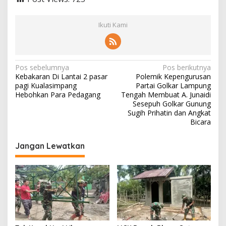
Ikuti Kami
N
Pos sebelumnya
Pos berikutnya
Kebakaran Di Lantai 2 pasar
Polemik Kepengurusan
a
pagi Kualasimpang
Partai Golkar Lampung
v
Hebohkan Para Pedagang
Tengah Membuat A. Junaidi
Sesepuh Golkar Gunung
i
Sugih Prihatin dan Angkat
Bicara
g
a
Jangan Lewatkan
s
i
p
o
s