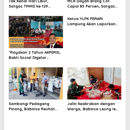
Tak Kenal Hari Libur,
MCK Dayah Blang Cot
Satgas TMMD ke-129
Capai 85 Persen, Satgas
Pasang Tower dan Tandon
TMMD ke-129 Kebut
Air di Dayah Lhok Panah
Pemasangan Septic Tank
Ketua YLPK PERARI
Lampung Akan Laporkan
Dugaan Penyebaran Video
ke Polisi: “Saya Merasa
Dicemarkan”
*Rayakan 2 Tahun AKPERSI,
Bakti Sosial Digelar
Serentak di Seluruh
Indonesia*
Sambangi Pedagang
Jalin Keakraban dengan
Pinang, Babinsa Reuhat
Warga, Babinsa Leung Ie
Tuha Pererat Silaturahmi
Perkuat Komunikasi di
dengan Warga
Wilayah Binaan