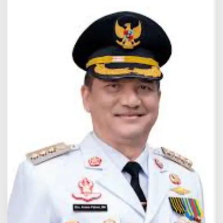
N
J
A
N
G
A
N
P
E
N
D
A
T
A
A
N
R
U
M
A
H
R
U
S
A