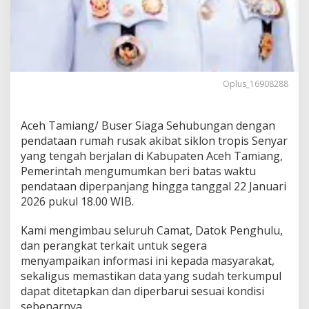
K
A
K
I
B
A
T
Oplus_16908288
S
I
K
Aceh Tamiang/ Buser Siaga Sehubungan dengan
L
pendataan rumah rusak akibat siklon tropis Senyar
O
yang tengah berjalan di Kabupaten Aceh Tamiang,
N
T
Pemerintah mengumumkan beri batas waktu
R
pendataan diperpanjang hingga tanggal 22 Januari
O
2026 pukul 18.00 WIB.
P
I
Kami mengimbau seluruh Camat, Datok Penghulu,
S
S
dan perangkat terkait untuk segera
E
menyampaikan informasi ini kepada masyarakat,
N
sekaligus memastikan data yang sudah terkumpul
Y
dapat ditetapkan dan diperbarui sesuai kondisi
A
sebenarnya.
R