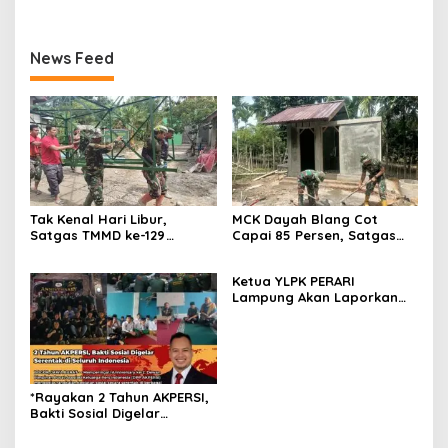
News Feed
Tak Kenal Hari Libur,
MCK Dayah Blang Cot
Satgas TMMD ke-129
Capai 85 Persen, Satgas
Pasang Tower dan Tandon
TMMD ke-129 Kebut
Air di Dayah Lhok Panah
Pemasangan Septic Tank
Ketua YLPK PERARI
Lampung Akan Laporkan
Dugaan Penyebaran Video
ke Polisi: “Saya Merasa
Dicemarkan”
*Rayakan 2 Tahun AKPERSI,
Bakti Sosial Digelar
Serentak di Seluruh
Indonesia*