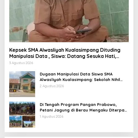
Kepsek SMA Alwasliyah Kualasimpang Dituding
Manipulasi Data , Siswa: Datang Sesuka Hati,
Dana MBG Disalurkan ke Guru & Pesantren
3 Agustus 2026
Dugaan Manipulasi Data Siswa SMA
Alwasliyah Kualasimpang: Sekolah Nihil
Murid Tapi Terima Dana BOS & Paket
2 Agustus 2026
Makan Bergizi
Di Tengah Program Pangan Prabowo,
Petani Jagung di Berau Mengaku Diterpa
Tekanan Aparat
1 Agustus 2026