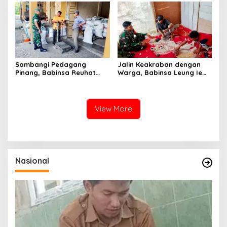
Sambangi Pedagang
Jalin Keakraban dengan
Pinang, Babinsa Reuhat
Warga, Babinsa Leung Ie
Tuha Pererat Silaturahmi
Perkuat Komunikasi di
dengan Warga
Wilayah Binaan
View More
Nasional