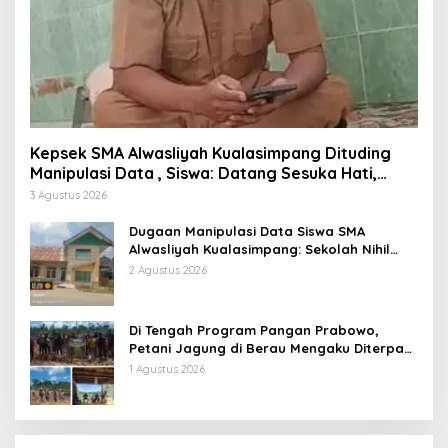
Kepsek SMA Alwasliyah Kualasimpang Dituding
Manipulasi Data , Siswa: Datang Sesuka Hati,
Dana MBG Disalurkan ke Guru & Pesantren
3 Agustus 2026
Dugaan Manipulasi Data Siswa SMA
Alwasliyah Kualasimpang: Sekolah Nihil
Murid Tapi Terima Dana BOS & Paket
2 Agustus 2026
Makan Bergizi
Di Tengah Program Pangan Prabowo,
Petani Jagung di Berau Mengaku Diterpa
Tekanan Aparat
1 Agustus 2026