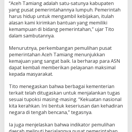
“Aceh Tamiang adalah satu-satunya kabupaten
T
a
yang pusat pemerintahannya lumpuh. Pemerintah
m
harus hidup untuk mengambil kebijakan, itulah
i
alasan kami kirimkan bantuan yang memiliki
a
kemampuan di bidang pemerintahan,” ujar Tito
n
dalam sambutannya.
g
Menurutnya, perkembangan pemulihan pusat
pemerintahan Aceh Tamiang menunjukkan
kemajuan yang sangat baik. Ia berharap para ASN
dapat kembali memberikan pelayanan maksimal
kepada masyarakat.
Tito menegaskan bahwa berbagai kementerian
terkait telah ditugaskan untuk menjalankan tugas
sesuai tupoksi masing-masing. “Kekuatan nasional
kita kerahkan. Ini bentuk keseriusan dan kehadiran
negara di tengah bencana,” tegasnya.
Ia juga menjelaskan bahwa indikator pemulihan
daerah meliputi berjalannya pusat pemerintahan,