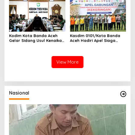
Kodim Kota Banda Aceh
Kasdim 0101/Kota Banda
Gelar Sidang Usul Kenaikan
Aceh Hadiri Apel Siaga
Pangkat Bintara dan
Bencana
Tamtama Periode 1 April
Hydrometeorologi 2026,
2027
Perkuat Kesiapsiagaan
Hadapi Ancaman
View More
Kekeringan
Nasional