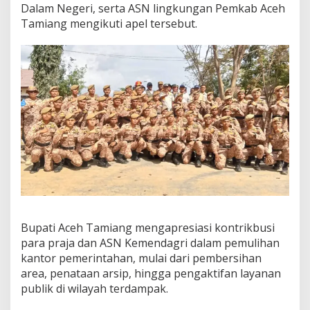
n
Dalam Negeri, serta ASN lingkungan Pemkab Aceh
A
Tamiang mengikuti apel tersebut.
k
t
i
v
a
s
i
P
e
m
e
r
i
n
t
a
Bupati Aceh Tamiang mengapresiasi kontrikbusi
h
para praja dan ASN Kemendagri dalam pemulihan
a
n
kantor pemerintahan, mulai dari pembersihan
A
area, penataan arsip, hingga pengaktifan layanan
c
publik di wilayah terdampak.
e
h