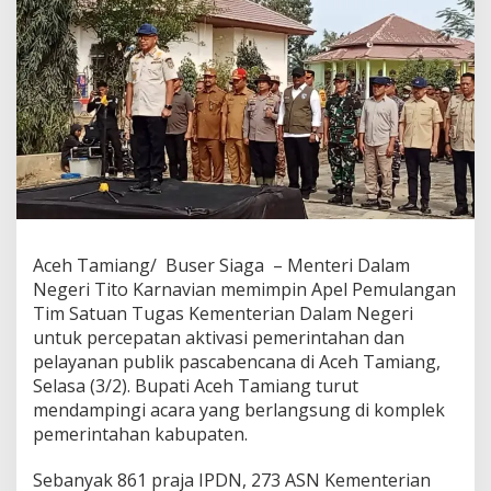
P
e
m
u
l
a
n
g
a
n
S
a
t
Aceh Tamiang/ Buser Siaga – Menteri Dalam
g
a
Negeri Tito Karnavian memimpin Apel Pemulangan
s
Tim Satuan Tugas Kementerian Dalam Negeri
P
untuk percepatan aktivasi pemerintahan dan
e
pelayanan publik pascabencana di Aceh Tamiang,
r
c
Selasa (3/2). Bupati Aceh Tamiang turut
e
mendampingi acara yang berlangsung di komplek
p
pemerintahan kabupaten.
a
t
Sebanyak 861 praja IPDN, 273 ASN Kementerian
a