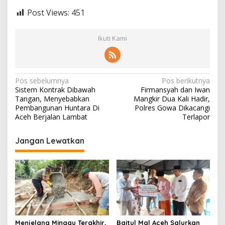
Post Views:
451
Ikuti Kami
N
Pos sebelumnya
Pos berikutnya
Sistem Kontrak Dibawah
Firmansyah dan Iwan
a
Tangan, Menyebabkan
Mangkir Dua Kali Hadir,
v
Pembangunan Huntara Di
Polres Gowa Dikacangi
Aceh Berjalan Lambat
Terlapor
i
g
Jangan Lewatkan
a
s
i
p
o
s
Menjelang Minggu Terakhir,
Baitul Mal Aceh Salurkan