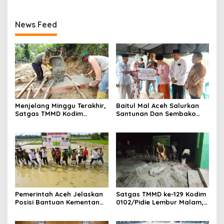
News Feed
Menjelang Minggu Terakhir,
Baitul Mal Aceh Salurkan
Satgas TMMD Kodim
Santunan Dan Sembako
0107/Aceh Selatan Mulai
Untuk Ahli Waris Korban
Cor Box Culvert Titik 3
Tenggelam Di Ujong Batee
Pemerintah Aceh Jelaskan
Satgas TMMD ke-129 Kodim
Posisi Bantuan Kementan
0102/Pidie Lembur Malam,
Untuk Pemulihan Sawah
Kebut Pengecoran Lantai
Dan Kebun
RTLH Demi Capai Target