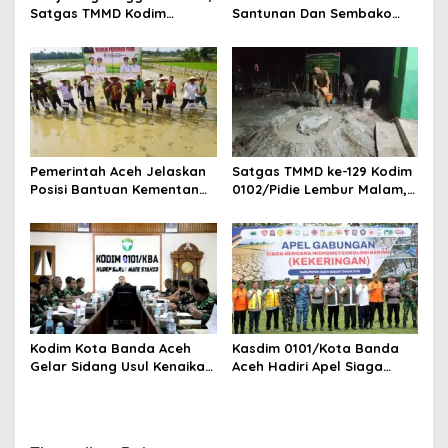
Satgas TMMD Kodim
Santunan Dan Sembako
0107/Aceh Selatan Mulai
Untuk Ahli Waris Korban
Cor Box Culvert Titik 3
Tenggelam Di Ujong Batee
Pemerintah Aceh Jelaskan
Satgas TMMD ke-129 Kodim
Posisi Bantuan Kementan
0102/Pidie Lembur Malam,
Untuk Pemulihan Sawah
Kebut Pengecoran Lantai
Dan Kebun
RTLH Demi Capai Target
Kodim Kota Banda Aceh
Kasdim 0101/Kota Banda
Gelar Sidang Usul Kenaikan
Aceh Hadiri Apel Siaga
Pangkat Bintara dan
Bencana
Tamtama Periode 1 April
Hydrometeorologi 2026,
2027
Perkuat Kesiapsiagaan
Hadapi Ancaman