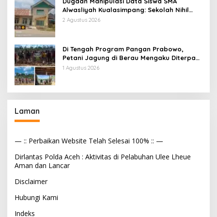
Dugaan Manipulasi Data Siswa SMA
Alwasliyah Kualasimpang: Sekolah Nihil
Murid Tapi Terima Dana BOS & Paket
2 Agustus 2026
Makan Bergizi
Di Tengah Program Pangan Prabowo,
Petani Jagung di Berau Mengaku Diterpa
Tekanan Aparat
1 Agustus 2026
Laman
— :: Perbaikan Website Telah Selesai 100% :: —
Dirlantas Polda Aceh : Aktivitas di Pelabuhan Ulee Lheue
Aman dan Lancar
Disclaimer
Hubungi Kami
Indeks