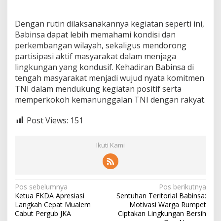
r
s
Dengan rutin dilaksanakannya kegiatan seperti ini,
a
m
Babinsa dapat lebih memahami kondisi dan
a
perkembangan wilayah, sekaligus mendorong
W
partisipasi aktif masyarakat dalam menjaga
a
lingkungan yang kondusif. Kehadiran Babinsa di
r
tengah masyarakat menjadi wujud nyata komitmen
g
a
TNI dalam mendukung kegiatan positif serta
U
memperkokoh kemanunggalan TNI dengan rakyat.
l
e
Post Views:
151
e
K
a
Ikuti Kami
r
e
n
g
N
Pos sebelumnya
Pos berikutnya
Ketua FKDA Apresiasi
Sentuhan Teritorial Babinsa:
a
Langkah Cepat Mualem
Motivasi Warga Rumpet
v
Cabut Pergub JKA
Ciptakan Lingkungan Bersih