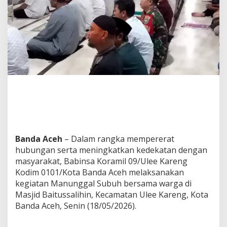
i
n
s
a
K
o
r
a
m
i
l
0
9
/
U
Banda Aceh
– Dalam rangka mempererat
L
hubungan serta meningkatkan kedekatan dengan
K
K
masyarakat, Babinsa Koramil 09/Ulee Kareng
o
Kodim 0101/Kota Banda Aceh melaksanakan
d
kegiatan Manunggal Subuh bersama warga di
i
Masjid Baitussalihin, Kecamatan Ulee Kareng, Kota
m
Banda Aceh, Senin (18/05/2026).
0
1
0