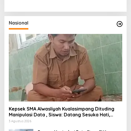
Nasional
Kepsek SMA Alwasliyah Kualasimpang Dituding
Manipulasi Data , Siswa: Datang Sesuka Hati,
Dana MBG Disalurkan ke Guru & Pesantren
3 Agustus 2026