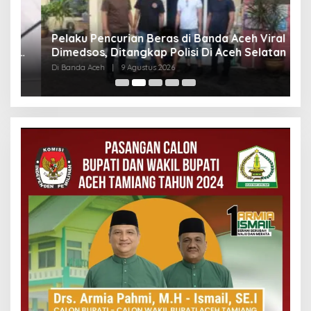
Pelaku Pencurian Beras di Banda Aceh Viral
S
us
Dimedsos, Ditangkap Polisi Di Aceh Selatan
P
Di Banda Aceh
|
9 Agustus 2026
Di