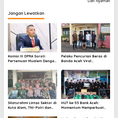
Dan Nyaman
i
g
Jangan Lewatkan
a
s
i
p
o
s
Komisi III DPRA Soroti
Pelaku Pencurian Beras di
Pertemuan Mualem Dengan
Banda Aceh Viral
Menteri Pertanian, Dinas
Dimedsos, Ditangkap Polisi
Teknis Harus Dilibatkan
Di Aceh Selatan
Silaturahmi Lintas Sektor di
HUT ke-53 Bank Aceh:
Kuta Alam, TNI–Polri dan
Momentum Memperkuat
Desa Perkokoh
Amanah, Menumbuhkan
Kebersamaan
Keberkahan Bagi Aceh