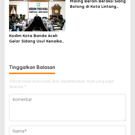
Maling Berani Beraksi Siang
Bolong di Kota Lintang
Bawah, Warga Resah
Mendesak Polres
Tingkatkan Keamanan
Kodim Kota Banda Aceh
Gelar Sidang Usul Kenaikan
Pangkat Bintara dan
Tamtama Periode 1 April
2027
Tinggalkan Balasan
Alamat email Anda tidak akan dipublikasikan.
Ruas yang wajib
ditandai
*