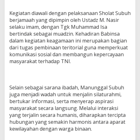
1
/
Kegiatan diawali dengan pelaksanaan Sholat Subuh
K
berjamaah yang dipimpin oleh Ustadz M. Nasir
B
A
selaku imam, dengan Tgk Muhammad Isa
P
bertindak sebagai muadzin. Kehadiran Babinsa
e
dalam kegiatan keagamaan ini merupakan bagian
r
dari tugas pembinaan teritorial guna memperkuat
e
komunikasi sosial dan membangun kepercayaan
r
a
masyarakat terhadap TNI.
t
S
i
l
Selain sebagai sarana ibadah, Manunggal Subuh
a
t
juga menjadi wadah untuk menjalin silaturahmi,
u
bertukar informasi, serta menyerap aspirasi
r
masyarakat secara langsung. Melalui interaksi
a
yang terjalin secara humanis, diharapkan tercipta
h
hubungan yang semakin harmonis antara aparat
m
i
kewilayahan dengan warga binaan.
B
e