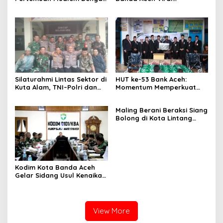
Menteri Pertanian, Dinas
Dimedsos, Ditangkap Polisi
Teknis Harus Dilibatkan
Di Aceh Selatan
Silaturahmi Lintas Sektor di
HUT ke-53 Bank Aceh:
Kuta Alam, TNI–Polri dan
Momentum Memperkuat
Desa Perkokoh
Amanah, Menumbuhkan
Kebersamaan
Keberkahan Bagi Aceh
Maling Berani Beraksi Siang
Bolong di Kota Lintang
Bawah, Warga Resah
Mendesak Polres
Tingkatkan Keamanan
Kodim Kota Banda Aceh
Gelar Sidang Usul Kenaikan
Pangkat Bintara dan
Tamtama Periode 1 April
2027
View More