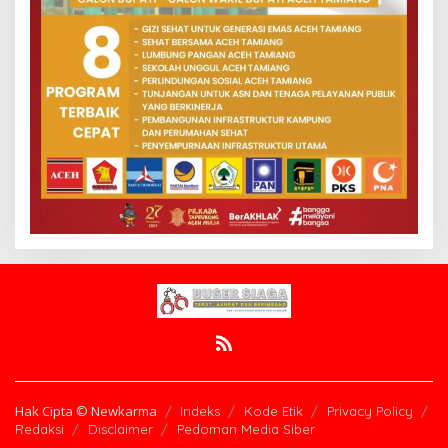
Hak Cipta © Newkarma
Indeks
Kode Etik
Privacy Policy
Redaksi
Disclaimer
Pedoman Media Siber