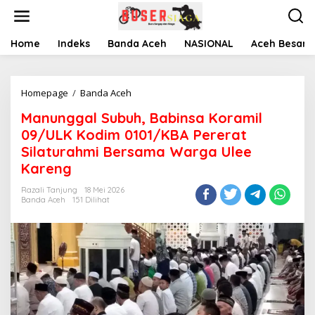
L
e
w
a
Home
Indeks
Banda Aceh
NASIONAL
Aceh Besar
t
i
k
Homepage
/
Banda Aceh
M
e
a
k
Manunggal Subuh, Babinsa Koramil
n
o
u
n
09/ULK Kodim 0101/KBA Pererat
n
t
Silaturahmi Bersama Warga Ulee
g
e
Kareng
g
n
a
Razali Tanjung
18 Mei 2026
l
Banda Aceh
151 Dilihat
S
u
b
u
h
,
B
a
b