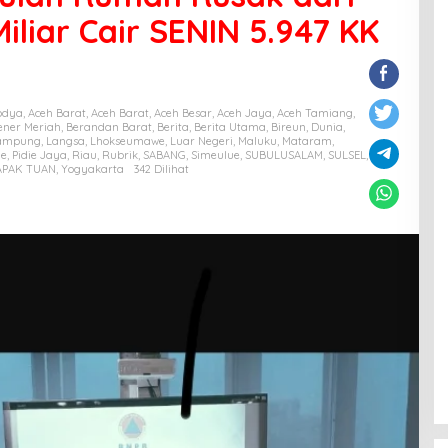
iliar Cair SENIN 5.947 KK
bdya
,
Aceh Barat
,
Aceh Barat
,
Aceh Besar
,
Aceh Jaya
,
Aceh Tamiang
,
ener Meriah
,
Berandan Barat
,
Berita
,
Berita Utama
,
Bireun
,
Dunia
,
ampung
,
Langsa
,
Lhokseumawe
,
Luar Negeri
,
Maluku
,
Mataram
,
ie
,
Pidie Jaya
,
Riau
,
Rubrik
,
SABANG
,
Simeulue
,
SUBULUSALAM
,
SULSEL
,
APAK TUAN
,
Yogyakarta
342 Dilihat