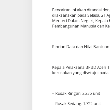
M
i
Pencairan ini akan ditandai d
l
dilaksanakan pada Selasa, 21 Ap
i
Menteri Dalam Negeri, Kepala 
a
r
Pembangunan Manusia dan Ke
C
a
i
r
Rincian Data dan Nilai Bantuan
S
E
N
I
N
Kepala Pelaksana BPBD Aceh T
5
kerusakan yang disetujui pada 
.
9
4
7
K
– Rusak Ringan: 2.236 unit
K
– Rusak Sedang: 1.722 unit