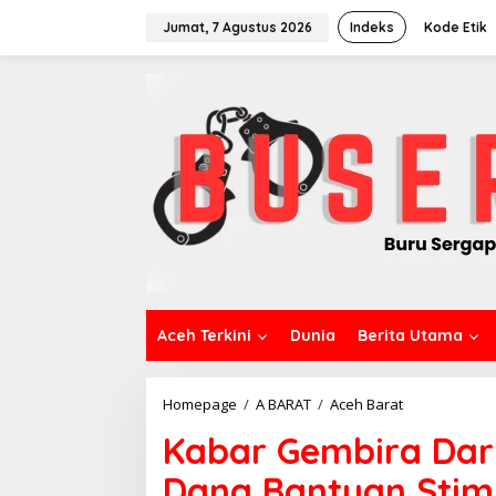
L
e
Jumat, 7 Agustus 2026
Indeks
Kode Etik
w
a
t
i
k
e
k
o
n
t
e
n
Aceh Terkini
Dunia
Berita Utama
Homepage
/
A BARAT
/
Aceh Barat
K
a
Kabar Gembira Dar
b
a
Dana Bantuan Stim
r