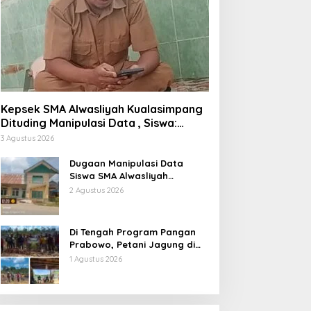
Kepsek SMA Alwasliyah Kualasimpang
Dituding Manipulasi Data , Siswa:
Datang Sesuka Hati, Dana MBG
3 Agustus 2026
Disalurkan ke Guru & Pesantren
Dugaan Manipulasi Data
Siswa SMA Alwasliyah
Kualasimpang: Sekolah Nihil
2 Agustus 2026
Murid Tapi Terima Dana BOS &
Paket Makan Bergizi
Di Tengah Program Pangan
Prabowo, Petani Jagung di
Berau Mengaku Diterpa
1 Agustus 2026
Tekanan Aparat