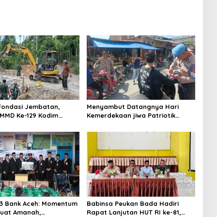
Fondasi Jembatan,
Menyambut Datangnya Hari
MMD Ke-129 Kodim
Kemerdekaan jiwa Patriotik
ie Pacu Pemasangan
Warga Seunuddon Bangkit
 Penahan Bantaran
3 Bank Aceh: Momentum
Babinsa Peukan Bada Hadiri
uat Amanah,
Rapat Lanjutan HUT RI ke-81,