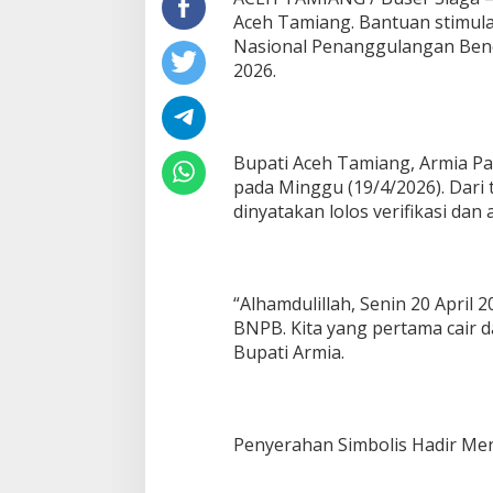
h
Aceh Tamiang. Bantuan stimula
R
Nasional Penanggulangan Benca
u
2026.
s
a
k
d
a
Bupati Aceh Tamiang, Armia Pa
r
pada Minggu (19/4/2026). Dari 
i
dinyatakan lolos verifikasi da
B
N
P
B
T
“Alhamdulillah, Senin 20 April
o
BNPB. Kita yang pertama cair d
t
a
Bupati Armia.
l
R
p
8
Penyerahan Simbolis Hadir M
6
,
7