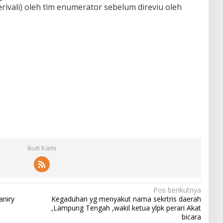
verivali) oleh tim enumerator sebelum direviu oleh
Ikuti Kami
Pos berikutnya
aniry
Kegaduhan yg menyakut nama sekrtris daerah
,Lampung Tengah ,wakil ketua ylpk perari Akat
bicara