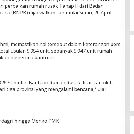
n perbaikan rumah rusak Tahap II dari Badan
na (BNPB) dijadwalkan cair mulai Senin, 20 April
hmi, memastikan hal tersebut dalam keterangan pers
total usulan 5.954 unit, sebanyak 5.947 unit rumah
n akan menerima bantuan.
Silaturahmi Lintas Sektor di Kuta
 2026 Stimulan Bantuan Rumah Rusak dicairkan oleh
Alam, TNI–Polri dan Desa
ari tiga provinsi yang mengalami bencana,” ujar
Perkokoh Kebersamaan
Di Banda Aceh
|
6 Agustus 2026
endagri hingga Menko PMK