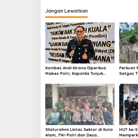
i
Jangan Lewatkan
g
a
s
i
p
o
s
Kombes Andi Kirana Diperiksa
Perkuat 
Mabes Polri, Kapolda Tunjuk
Satgas T
Kabid TIK Sebagai Pelaksana
0102/Pid
Tugas Kapolresta Banda Aceh
Cerucuk
Jalan
Silaturahmi Lintas Sektor di Kuta
HUT ke-5
Alam, TNI–Polri dan Desa
Memperk