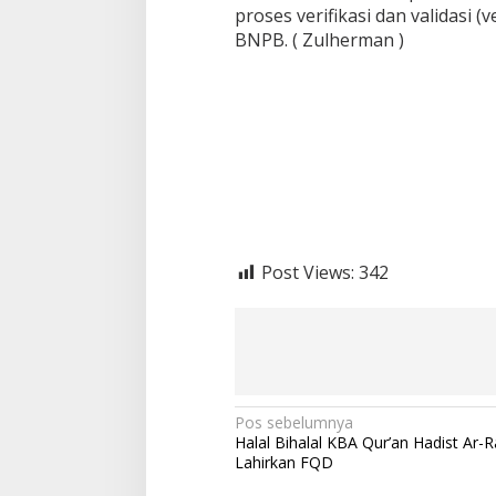
proses verifikasi dan validasi (
BNPB. ( Zulherman )
Post Views:
342
N
Pos sebelumnya
Halal Bihalal KBA Qur’an Hadist Ar-R
a
Lahirkan FQD
v