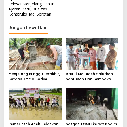
v
Selesai Menjelang Tahun
i
Ajaran Baru, Kualitas
Konstruksi Jadi Sorotan
g
a
Jangan Lewatkan
s
i
p
o
s
Menjelang Minggu Terakhir,
Baitul Mal Aceh Salurkan
Satgas TMMD Kodim
Santunan Dan Sembako
0107/Aceh Selatan Mulai
Untuk Ahli Waris Korban
Cor Box Culvert Titik 3
Tenggelam Di Ujong Batee
Pemerintah Aceh Jelaskan
Satgas TMMD ke-129 Kodim