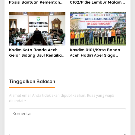
Posisi Bantuan Kementan
0102/Pidie Lembur Malam,
Untuk Pemulihan Sawah
Kebut Pengecoran Lantai
Dan Kebun
RTLH Demi Capai Target
Kodim Kota Banda Aceh
Kasdim 0101/Kota Banda
Gelar Sidang Usul Kenaikan
Aceh Hadiri Apel Siaga
Pangkat Bintara dan
Bencana
Tamtama Periode 1 April
Hydrometeorologi 2026,
2027
Perkuat Kesiapsiagaan
Hadapi Ancaman
Tinggalkan Balasan
Kekeringan
Alamat email Anda tidak akan dipublikasikan.
Ruas yang wajib
ditandai
*