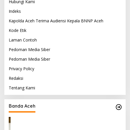
Hubungi Kami
Indeks
Kapolda Aceh Terima Audiensi Kepala BNNP Aceh
Kode Etik
Laman Contoh
Pedoman Media Siber
Pedoman Media Siber
Privacy Policy
Redaksi
Tentang Kami
Maling Berani Beraksi Siang Bolong di Kota
Lintang Bawah, Warga Resah Mendesak
Polres Tingkatkan Keamanan
Di A BARAT, A Tengah, Aceh Tamiang, Banda Aceh, Berita, Berita
Utama, Kriminal, Lampung
|
4 Agustus 2026
Banda Aceh