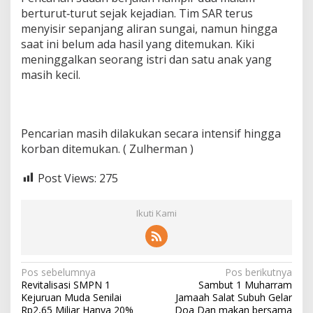
l
berturut‑turut sejak kejadian. Tim SAR terus
u
menyisir sepanjang aliran sungai, namun hingga
m
saat ini belum ada hasil yang ditemukan. Kiki
D
meninggalkan seorang istri dan satu anak yang
i
t
masih kecil.
e
m
u
k
Pencarian masih dilakukan secara intensif hingga
a
n
korban ditemukan. ( Zulherman )
Post Views:
275
Ikuti Kami
N
Pos sebelumnya
Pos berikutnya
Revitalisasi SMPN 1
Sambut 1 Muharram
a
Kejuruan Muda Senilai
Jamaah Salat Subuh Gelar
Rp2,65 Miliar Hanya 20%
Doa Dan makan bersama