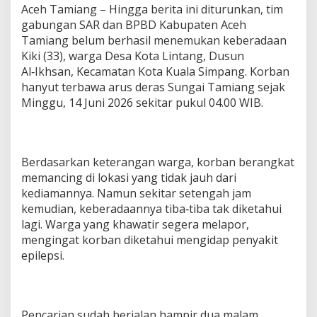
,
Aceh Tamiang – Hingga berita ini diturunkan, tim
P
gabungan SAR dan BPBD Kabupaten Aceh
e
Tamiang belum berhasil menemukan keberadaan
m
Kiki (33), warga Desa Kota Lintang, Dusun
u
Al‑Ikhsan, Kecamatan Kota Kuala Simpang. Korban
d
a
hanyut terbawa arus deras Sungai Tamiang sejak
P
Minggu, 14 Juni 2026 sekitar pukul 04.00 WIB.
e
n
g
i
d
Berdasarkan keterangan warga, korban berangkat
a
memancing di lokasi yang tidak jauh dari
p
kediamannya. Namun sekitar setengah jam
E
kemudian, keberadaannya tiba‑tiba tak diketahui
p
lagi. Warga yang khawatir segera melapor,
i
l
mengingat korban diketahui mengidap penyakit
e
epilepsi.
p
s
i
B
e
Pencarian sudah berjalan hampir dua malam