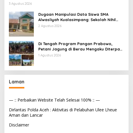
Dana MBG Disalurkan ke Guru & Pesantren
3 Agustus 2026
Dugaan Manipulasi Data Siswa SMA
Alwasliyah Kualasimpang: Sekolah Nihil
Murid Tapi Terima Dana BOS & Paket
2 Agustus 2026
Makan Bergizi
Di Tengah Program Pangan Prabowo,
Petani Jagung di Berau Mengaku Diterpa
Tekanan Aparat
1 Agustus 2026
Laman
— :: Perbaikan Website Telah Selesai 100% :: —
Dirlantas Polda Aceh : Aktivitas di Pelabuhan Ulee Lheue
Aman dan Lancar
Disclaimer