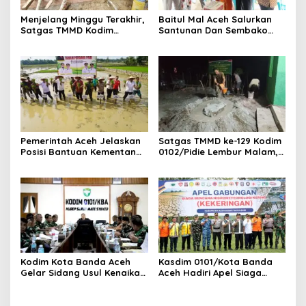
Menjelang Minggu Terakhir,
Baitul Mal Aceh Salurkan
Satgas TMMD Kodim
Santunan Dan Sembako
0107/Aceh Selatan Mulai
Untuk Ahli Waris Korban
Cor Box Culvert Titik 3
Tenggelam Di Ujong Batee
Pemerintah Aceh Jelaskan
Satgas TMMD ke-129 Kodim
Posisi Bantuan Kementan
0102/Pidie Lembur Malam,
Untuk Pemulihan Sawah
Kebut Pengecoran Lantai
Dan Kebun
RTLH Demi Capai Target
Kodim Kota Banda Aceh
Kasdim 0101/Kota Banda
Gelar Sidang Usul Kenaikan
Aceh Hadiri Apel Siaga
Pangkat Bintara dan
Bencana
Tamtama Periode 1 April
Hydrometeorologi 2026,
2027
Perkuat Kesiapsiagaan