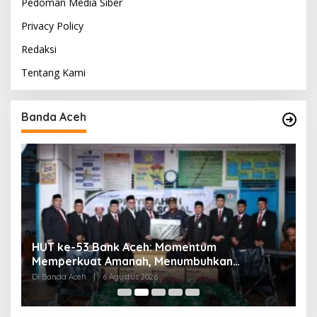
Pedoman Media Siber
Privacy Policy
Redaksi
Tentang Kami
Banda Aceh
HUT ke-53 Bank Aceh: Momentum
K
Memperkuat Amanah, Menumbuhkan
K
Keberkahan Bagi Aceh
P
Di Banda Aceh
|
6 Agustus 2026
Di