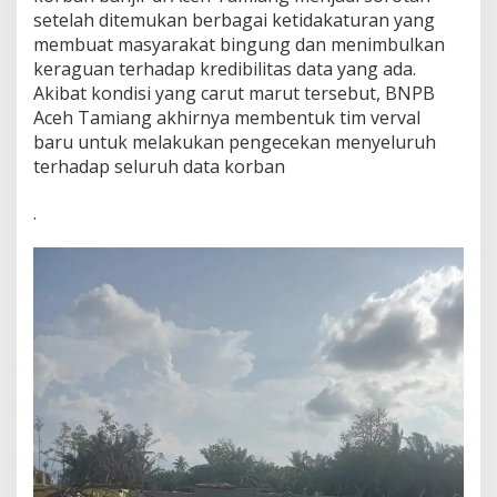
B
setelah ditemukan berbagai ketidakaturan yang
N
membuat masyarakat bingung dan menimbulkan
P
keraguan terhadap kredibilitas data yang ada.
B
Akibat kondisi yang carut marut tersebut, BNPB
F
O
Aceh Tamiang akhirnya membentuk tim verval
R
baru untuk melakukan pengecekan menyeluruh
M
terhadap seluruh data korban
A
S
.
I
T
I
M
V
E
R
V
A
L
B
A
R
U