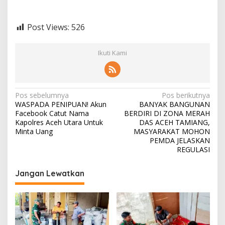
Post Views:
526
Ikuti Kami
N
Pos sebelumnya
Pos berikutnya
WASPADA PENIPUAN! Akun
BANYAK BANGUNAN
a
Facebook Catut Nama
BERDIRI DI ZONA MERAH
v
Kapolres Aceh Utara Untuk
DAS ACEH TAMIANG,
Minta Uang
MASYARAKAT MOHON
i
PEMDA JELASKAN
REGULASI
g
a
Jangan Lewatkan
s
i
p
o