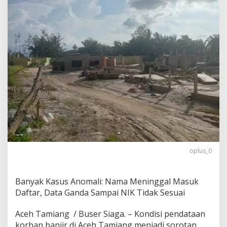
N
K
O
R
B
A
N
B
A
N
J
I
R
A
C
E
H
oplus_0
T
A
M
Banyak Kasus Anomali: Nama Meninggal Masuk
I
Daftar, Data Ganda Sampai NIK Tidak Sesuai
A
N
Aceh Tamiang / Buser Siaga. – Kondisi pendataan
G
,
korban banjir di Aceh Tamiang menjadi sorotan