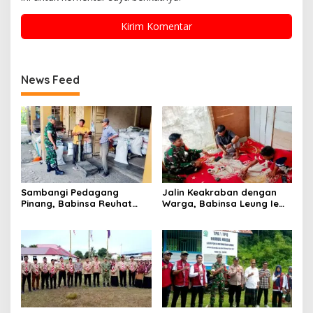
News Feed
Sambangi Pedagang
Jalin Keakraban dengan
Pinang, Babinsa Reuhat
Warga, Babinsa Leung Ie
Tuha Pererat Silaturahmi
Perkuat Komunikasi di
dengan Warga
Wilayah Binaan