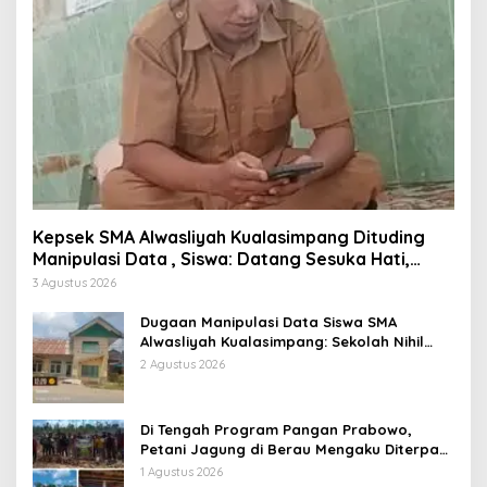
Kepsek SMA Alwasliyah Kualasimpang Dituding
Manipulasi Data , Siswa: Datang Sesuka Hati,
Dana MBG Disalurkan ke Guru & Pesantren
3 Agustus 2026
Dugaan Manipulasi Data Siswa SMA
Alwasliyah Kualasimpang: Sekolah Nihil
Murid Tapi Terima Dana BOS & Paket
2 Agustus 2026
Makan Bergizi
Di Tengah Program Pangan Prabowo,
Petani Jagung di Berau Mengaku Diterpa
Tekanan Aparat
1 Agustus 2026