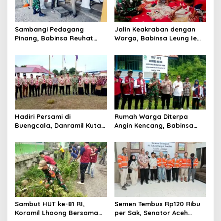
s
Sambangi Pedagang
Jalin Keakraban dengan
Pinang, Babinsa Reuhat
Warga, Babinsa Leung Ie
Tuha Pererat Silaturahmi
Perkuat Komunikasi di
dengan Warga
Wilayah Binaan
Hadiri Persami di
Rumah Warga Diterpa
Buengcala, Danramil Kuta
Angin Kencang, Babinsa
Baro Dorong Semangat
Meunasah Lhok Dampingi
Kebersamaan Generasi
Penyaluran Bantuan Masa
Muda
Panik
Sambut HUT ke-81 RI,
Semen Tembus Rp120 Ribu
Koramil Lhoong Bersama
per Sak, Senator Aceh