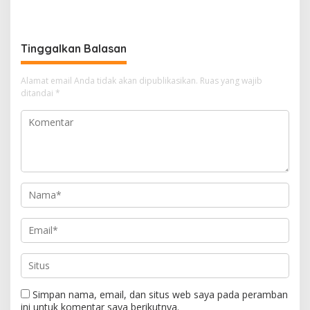
Warga Gotong Royong
Azhari Cage Sidak PT SBA
Bersihkan Lingkungan
Lhoknga
Tinggalkan Balasan
Alamat email Anda tidak akan dipublikasikan.
Ruas yang wajib
ditandai
*
Simpan nama, email, dan situs web saya pada peramban
ini untuk komentar saya berikutnya.