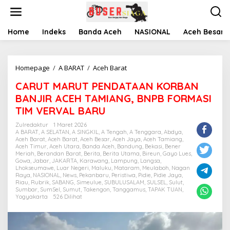
L
e
w
a
Home
Indeks
Banda Aceh
NASIONAL
Aceh Besar
t
i
k
Homepage
/
A BARAT
/
Aceh Barat
C
e
A
k
CARUT MARUT PENDATAAN KORBAN
R
o
U
n
BANJIR ACEH TAMIANG, BNPB FORMASI
T
t
TIM VERVAL BARU
M
e
A
n
Zulredaktur
1 Maret 2026
R
A BARAT
,
A SELATAN
,
A SINGKIL
,
A Tengah
,
A Tenggara
,
Abdya
,
Aceh Barat
,
Aceh Barat
,
Aceh Besar
,
Aceh Jaya
,
Aceh Tamiang
,
U
Aceh Timur
,
Aceh Utara
,
Banda Aceh
,
Bandung
,
Bekasi
,
Bener
T
Meriah
,
Berandan Barat
,
Berita
,
Berita Utama
,
Bireun
,
Gayo Lues
,
P
Gowa
,
Jabar
,
JAKARTA
,
Karawang
,
Lampung
,
Langsa
,
Lhokseumawe
,
Luar Negeri
,
Maluku
,
Mataram
,
Meulaboh
,
Nagan
E
Raya
,
NASIONAL
,
News
,
Pekanbaru
,
Peristiwa
,
Pidie
,
Pidie Jaya
,
N
Riau
,
Rubrik
,
SABANG
,
Simeulue
,
SUBULUSALAM
,
SULSEL
,
Sulut
,
D
Sumbar
,
SumSel
,
Sumut
,
Takengon
,
Tanggamus
,
TAPAK TUAN
,
A
Yogyakarta
526 Dilihat
T
A
A