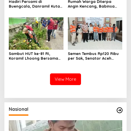
Hadiri Persami di
Rumah Warga Diterpa
Buengcala, Danramil Kuta
Angin Kencang, Babinsa
Baro Dorong Semangat
Meunasah Lhok Dampingi
Kebersamaan Generasi
Penyaluran Bantuan Masa
Muda
Panik
Sambut HUT ke-81 RI,
Semen Tembus Rp120 Ribu
Koramil Lhoong Bersama
per Sak, Senator Aceh
Warga Gotong Royong
Azhari Cage Sidak PT SBA
Bersihkan Lingkungan
Lhoknga
View More
Nasional