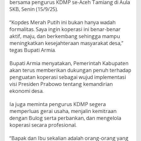
bersama pengurus KDMP se-Aceh Tamiang di Aula
t
SKB, Senin (15/9/25).
o
r
P
“Kopdes Merah Putih ini bukan hanya wadah
e
formalitas. Saya ingin koperasi ini benar-benar
n
aktif, maju, dan berkembang sehingga mampu
g
meningkatkan kesejahteraan masyarakat desa,”
g
e
tegas Bupati Armia.
r
a
Bupati Armia menyatakan, Pemerintah Kabupaten
k
akan terus memberikan dukungan penuh terhadap
M
penguatan koperasi sebagai wujud implementasi
a
j
visi Presiden Prabowo tentang kemandirian
u
ekonomi desa.
n
y
Ia juga meminta pengurus KDMP segera
a
memperluas gerai usaha, menjalin kemitraan
E
k
dengan Bulog serta perbankan, dan mengelola
o
koperasi secara profesional.
n
o
“Bapak dan Ibu sekalian adalah orang-orang yang
m