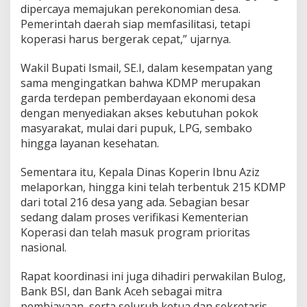
dipercaya memajukan perekonomian desa.
i
m
Pemerintah daerah siap memfasilitasi, tetapi
a
koperasi harus bergerak cepat,” ujarnya.
s
y
Wakil Bupati Ismail, SE.I, dalam kesempatan yang
a
sama mengingatkan bahwa KDMP merupakan
r
a
garda terdepan pemberdayaan ekonomi desa
k
dengan menyediakan akses kebutuhan pokok
a
masyarakat, mulai dari pupuk, LPG, sembako
t
hingga layanan kesehatan.
D
e
s
Sementara itu, Kepala Dinas Koperin Ibnu Aziz
a
melaporkan, hingga kini telah terbentuk 215 KDMP
dari total 216 desa yang ada. Sebagian besar
sedang dalam proses verifikasi Kementerian
Koperasi dan telah masuk program prioritas
nasional.
Rapat koordinasi ini juga dihadiri perwakilan Bulog,
Bank BSI, dan Bank Aceh sebagai mitra
pembiayaan, serta seluruh ketua dan sekretaris