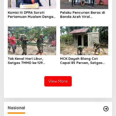
Komisi III DPRA Soroti
Pelaku Pencurian Beras di
Pertemuan Mualem Dengan
Banda Aceh Viral
Menteri Pertanian, Dinas
Dimedsos, Ditangkap Polisi
Teknis Harus Dilibatkan
Di Aceh Selatan
Tak Kenal Hari Libur,
MCK Dayah Blang Cot
Satgas TMMD ke-129
Capai 85 Persen, Satgas
Pasang Tower dan Tandon
TMMD ke-129 Kebut
Air di Dayah Lhok Panah
Pemasangan Septic Tank
View More
Nasional