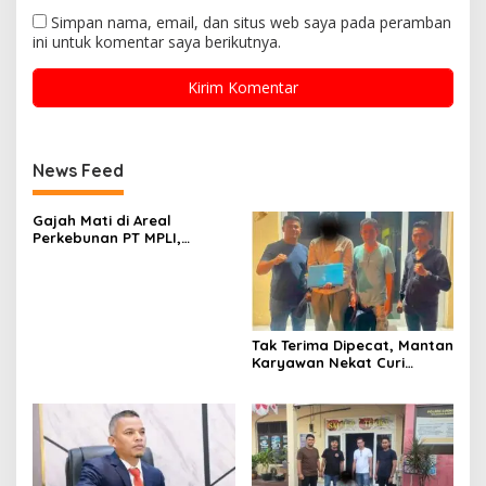
Simpan nama, email, dan situs web saya pada peramban
ini untuk komentar saya berikutnya.
News Feed
Gajah Mati di Areal
Perkebunan PT MPLI,
Dugaan Keracunan
Mencuat, BKSDA Diminta
Ungkap Penyebab Secara
Transparan
Tak Terima Dipecat, Mantan
Karyawan Nekat Curi
Laptop di Hotel Amoda,
Ditangkap Polisi