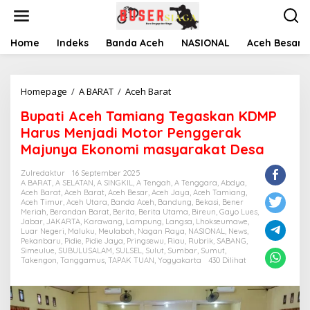
L
e
w
a
Home
Indeks
Banda Aceh
NASIONAL
Aceh Besar
t
i
k
Homepage
/
A BARAT
/
Aceh Barat
B
e
u
k
Bupati Aceh Tamiang Tegaskan KDMP
p
o
a
n
Harus Menjadi Motor Penggerak
t
t
Majunya Ekonomi masyarakat Desa
i
e
A
n
Zulredaktur
16 September 2025
c
A BARAT
,
A SELATAN
,
A SINGKIL
,
A Tengah
,
A Tenggara
,
Abdya
,
e
Aceh Barat
,
Aceh Barat
,
Aceh Besar
,
Aceh Jaya
,
Aceh Tamiang
,
Aceh Timur
,
Aceh Utara
,
Banda Aceh
,
Bandung
h
,
Bekasi
,
Bener
Meriah
,
Berandan Barat
,
Berita
,
Berita Utama
,
Bireun
,
Gayo Lues
,
T
Jabar
,
JAKARTA
,
Karawang
,
Lampung
,
Langsa
,
Lhokseumawe
,
a
Luar Negeri
,
Maluku
,
Meulaboh
,
Nagan Raya
,
NASIONAL
,
News
,
m
Pekanbaru
,
Pidie
,
Pidie Jaya
,
Pringsewu
,
Riau
,
Rubrik
,
SABANG
,
Simeulue
,
SUBULUSALAM
,
SULSEL
,
Sulut
,
Sumbar
,
Sumut
,
i
Takengon
,
Tanggamus
,
TAPAK TUAN
,
Yogyakarta
430 Dilihat
a
n
g
T