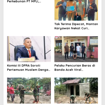
s
Perkebunan PT MPLI,
Dugaan Keracunan
i
Mencuat, BKSDA Diminta
p
Ungkap Penyebab Secara
Transparan
o
Tak Terima Dipecat, Mantan
s
Karyawan Nekat Curi
Laptop di Hotel Amoda,
Ditangkap Polisi
Komisi III DPRA Soroti
Pelaku Pencurian Beras di
Pertemuan Mualem Dengan
Banda Aceh Viral
Menteri Pertanian, Dinas
Dimedsos, Ditangkap Polisi
Teknis Harus Dilibatkan
Di Aceh Selatan