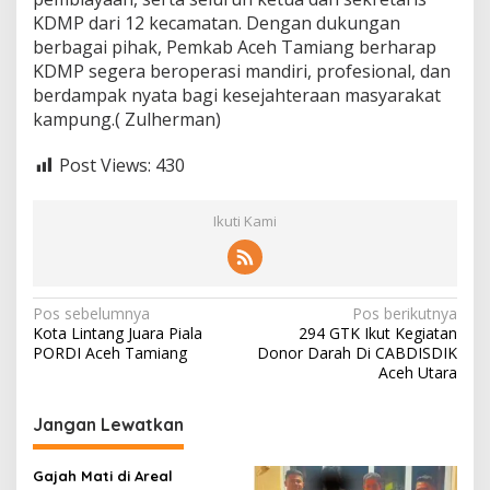
KDMP dari 12 kecamatan. Dengan dukungan
berbagai pihak, Pemkab Aceh Tamiang berharap
KDMP segera beroperasi mandiri, profesional, dan
berdampak nyata bagi kesejahteraan masyarakat
kampung.( Zulherman)
Post Views:
430
Ikuti Kami
N
Pos sebelumnya
Pos berikutnya
Kota Lintang Juara Piala
294 GTK Ikut Kegiatan
a
PORDI Aceh Tamiang
Donor Darah Di CABDISDIK
v
Aceh Utara
i
Jangan Lewatkan
g
a
Gajah Mati di Areal