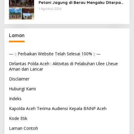
Petani Jagung di Berau Mengaku Diterpa
Tekanan Aparat
1 Agustus 2026
Laman
— :: Perbaikan Website Telah Selesai 100% :: —
Dirlantas Polda Aceh : Aktivitas di Pelabuhan Ulee Lheue
Aman dan Lancar
Disclaimer
Hubungi Kami
Indeks
Kapolda Aceh Terima Audiensi Kepala BNNP Aceh
Kode Etik
Laman Contoh