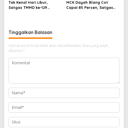
Tak Kenal Hari Libur,
MCK Dayah Blang Cot
Satgas TMMD ke-129
Capai 85 Persen, Satgas
Pasang Tower dan Tandon
TMMD ke-129 Kebut
Air di Dayah Lhok Panah
Pemasangan Septic Tank
Tinggalkan Balasan
Alamat email Anda tidak akan dipublikasikan.
Ruas yang wajib
ditandai
*