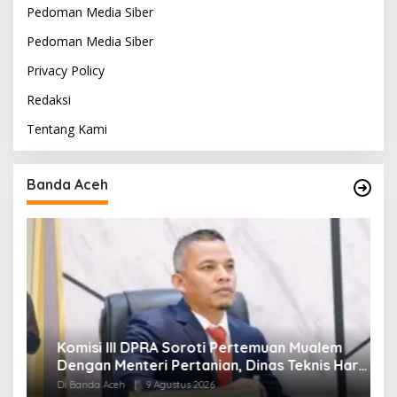
Pedoman Media Siber
Pedoman Media Siber
Privacy Policy
Redaksi
Tentang Kami
Banda Aceh
t
Komisi III DPRA Soroti Pertemuan Mualem
P
i
Dengan Menteri Pertanian, Dinas Teknis Harus
D
Dilibatkan
Di Banda Aceh
|
9 Agustus 2026
Di