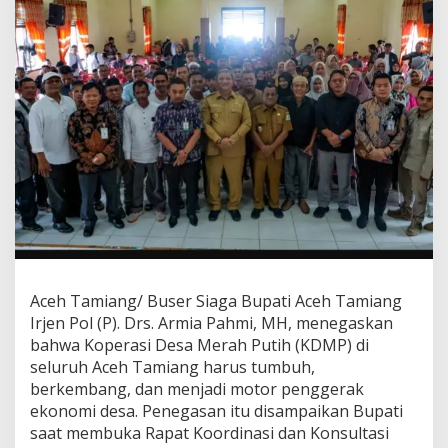
e
g
a
s
k
a
n
K
D
M
P
H
a
r
u
s
M
Aceh Tamiang/ Buser Siaga Bupati Aceh Tamiang
e
Irjen Pol (P). Drs. Armia Pahmi, MH, menegaskan
n
bahwa Koperasi Desa Merah Putih (KDMP) di
j
seluruh Aceh Tamiang harus tumbuh,
a
d
berkembang, dan menjadi motor penggerak
i
ekonomi desa. Penegasan itu disampaikan Bupati
M
saat membuka Rapat Koordinasi dan Konsultasi
o