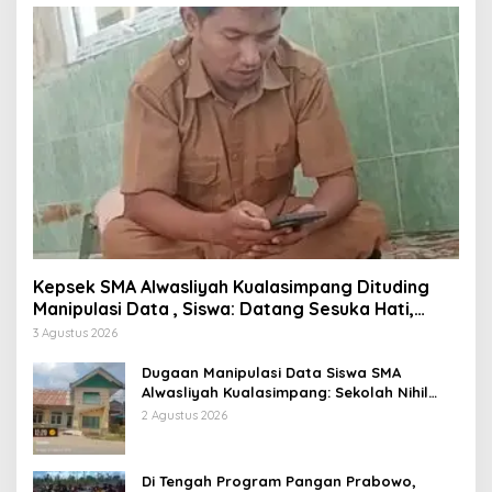
Kepsek SMA Alwasliyah Kualasimpang Dituding
Manipulasi Data , Siswa: Datang Sesuka Hati,
Dana MBG Disalurkan ke Guru & Pesantren
3 Agustus 2026
Dugaan Manipulasi Data Siswa SMA
Alwasliyah Kualasimpang: Sekolah Nihil
Murid Tapi Terima Dana BOS & Paket
2 Agustus 2026
Makan Bergizi
Di Tengah Program Pangan Prabowo,