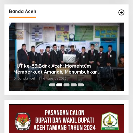
Banda Aceh
HUT ke-53 Bank Aceh: Momentum
K
Memperkuat Amanah, Menumbuhkan
K
Keberkahan Bagi Aceh
P
Di Banda Aceh
|
6 Agustus 2026
Di