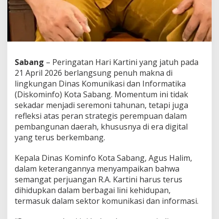
n
B
e
r
k
a
r
Sabang
– Peringatan Hari Kartini yang jatuh pada
y
21 April 2026 berlangsung penuh makna di
a
lingkungan Dinas Komunikasi dan Informatika
,
D
(Diskominfo) Kota Sabang. Momentum ini tidak
a
sekadar menjadi seremoni tahunan, tetapi juga
e
refleksi atas peran strategis perempuan dalam
r
pembangunan daerah, khususnya di era digital
a
yang terus berkembang.
h
M
a
Kepala Dinas Kominfo Kota Sabang, Agus Halim,
j
dalam keterangannya menyampaikan bahwa
u
semangat perjuangan R.A. Kartini harus terus
dihidupkan dalam berbagai lini kehidupan,
termasuk dalam sektor komunikasi dan informasi.