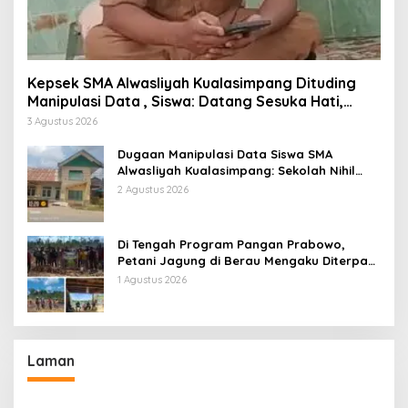
Kepsek SMA Alwasliyah Kualasimpang Dituding
Manipulasi Data , Siswa: Datang Sesuka Hati,
Dana MBG Disalurkan ke Guru & Pesantren
3 Agustus 2026
Dugaan Manipulasi Data Siswa SMA
Alwasliyah Kualasimpang: Sekolah Nihil
Murid Tapi Terima Dana BOS & Paket
2 Agustus 2026
Makan Bergizi
Di Tengah Program Pangan Prabowo,
Petani Jagung di Berau Mengaku Diterpa
Tekanan Aparat
1 Agustus 2026
Laman