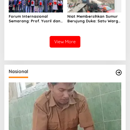
Forum Internasional
Niat Membersihkan Sumur
Semarang: Prof. Yusril dan
Berujung Duka: Satu Warga
Wakapolri Serukan
Meninggal Keracunan Gas,
Penguatan Kerangka
Satu Lainnya Dirawat
Hukum Global Lawan TPPO,
Intensif
Lindungi Perempuan dan
View More
Anak
Nasional