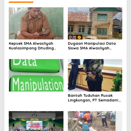
Kepsek SMA Alwasliyah
Dugaan Manipulasi Data
Kualasimpang Dituding
Siswa SMA Alwasliyah
Manipulasi Data , Siswa:
Kualasimpang: Sekolah
Datang Sesuka Hati, Dana
Nihil Murid Tapi Terima
MBG Disalurkan ke Guru &
Dana BOS & Paket Makan
Pesantren
Bergizi
Bantah Tuduhan Rusak
Lingkungan, PT Semadam:
Dalil Sepihak Belum Teruji,
Hormati Asas Praduga
Tidak Bersalah