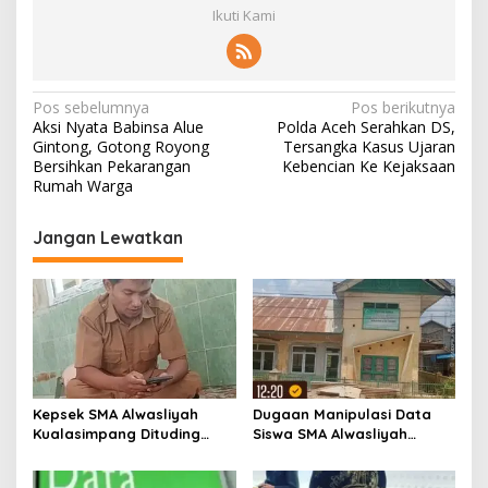
Ikuti Kami
N
Pos sebelumnya
Pos berikutnya
Aksi Nyata Babinsa Alue
Polda Aceh Serahkan DS,
a
Gintong, Gotong Royong
Tersangka Kasus Ujaran
v
Bersihkan Pekarangan
Kebencian Ke Kejaksaan
Rumah Warga
i
g
Jangan Lewatkan
a
s
i
p
o
s
Kepsek SMA Alwasliyah
Dugaan Manipulasi Data
Kualasimpang Dituding
Siswa SMA Alwasliyah
Manipulasi Data , Siswa:
Kualasimpang: Sekolah
Datang Sesuka Hati, Dana
Nihil Murid Tapi Terima