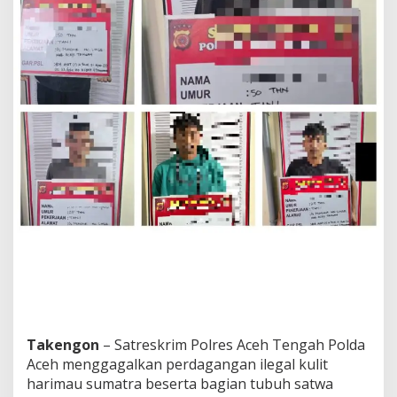
e
h
T
e
n
g
a
h
G
a
g
a
l
k
a
n
P
e
r
d
a
g
Takengon
– Satreskrim Polres Aceh Tengah Polda
a
Aceh menggagalkan perdagangan ilegal kulit
n
harimau sumatra beserta bagian tubuh satwa
g