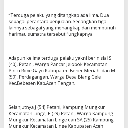
a
P
e
“Terduga pelaku yang ditangkap ada lima. Dua
l
sebagai perantara penjualan. Sedangkan tiga
a
lainnya sebagai yang menangkap dan membunuh
k
harimau sumatra tersebut,”ungkapnya.
u
D
i
T
a
Adapun kelima terduga pelaku yakni berinisial S
n
(40), Petani, Warga Pancar Jelobok Kecamatan
g
Pintu Rime Gayo Kabupaten Bener Meriah, dan M
k
a
(50), Perdagangan, Warga Desa Blang Gele
p
Kec.Bebesen Kab.Aceh Tengah.
Selanjutnya J (54) Petani, Kampung Mungkur
Kecamatan Linge, R (29) Petani, Warga Kampung
Mungkur Kecamatan Linge dan SA (25) Kampung
Mungkur Kecamatan Linge Kabupaten Aceh