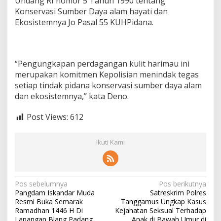
Undang RI nomor 5 Tahun 1990 tentang
Konservasi Sumber Daya alam hayati dan
Ekosistemnya Jo Pasal 55 KUHPidana.
“Pengungkapan perdagangan kulit harimau ini
merupakan komitmen Kepolisian menindak tegas
setiap tindak pidana konservasi sumber daya alam
dan ekosistemnya,” kata Deno.
Post Views:
612
Ikuti Kami
N
Pos sebelumnya
Pos berikutnya
Pangdam Iskandar Muda
Satreskrim Polres
a
Resmi Buka Semarak
Tanggamus Ungkap Kasus
v
Ramadhan 1446 H Di
Kejahatan Seksual Terhadap
Lapangan Blang Padang
Anak di Bawah Umur di