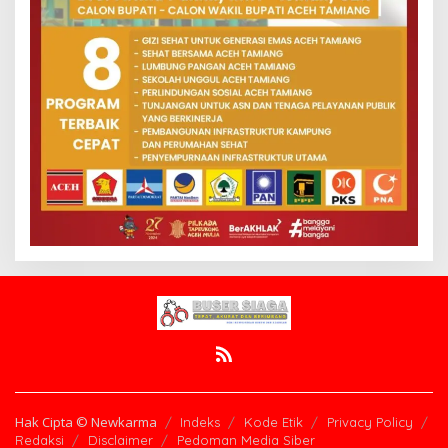
Hak Cipta © Newkarma
Indeks
Kode Etik
Privacy Policy
Redaksi
Disclaimer
Pedoman Media Siber