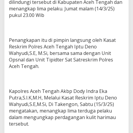
dilindungi tersebut di Kabupaten Aceh Tengah dan
a
menangkap lima pelaku. Jumat malam (14/3/25)
n
K
pukul 23.00 Wib
u
l
i
t
Penangkapan itu di pimpin langsung oleh Kasat
H
a
Reskrim Polres Aceh Tengah Iptu Deno
r
Wahyudi,S.E, M.Si, bersama sama dengan Unit
i
Opsnal dan Unit Tipidter Sat Satreskrim Polres
m
Aceh Tengah.
a
u
S
u
m
Kapolres Aceh Tengah Akbp Dody Indra Eka
a
Putra,S.I.K,M.H, Melalui Kasat Reskrim Iptu Deno
t
Wahyudi,S.E,M.Si, Di Takengon, Sabtu (15/3/25)
r
a
mengatakan, menangkap lima terduga pelaku
,
dalam mengungkap perdagangan kulit harimau
L
tersebut.
i
m