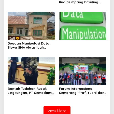
Kualasimpang Dituding
Manipulasi Data , Siswa:
Datang Sesuka Hati, Dana
MBG Disalurkan ke Guru &
Pesantren
Dugaan Manipulasi Data
Siswa SMA Alwasliyah
Kualasimpang: Sekolah
Nihil Murid Tapi Terima
Dana BOS & Paket Makan
Bergizi
Bantah Tuduhan Rusak
Forum Internasional
Lingkungan, PT Semadam:
Semarang: Prof. Yusril dan
Dalil Sepihak Belum Teruji,
Wakapolri Serukan
Hormati Asas Praduga
Penguatan Kerangka
Tidak Bersalah
Hukum Global Lawan TPPO,
Lindungi Perempuan dan
View More
Anak