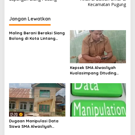
i
Kecamatan Pugung
g
Jangan Lewatkan
a
s
Maling Berani Beraksi Siang
i
Bolong di Kota Lintang
p
Bawah, Warga Resah
Mendesak Polres
o
Tingkatkan Keamanan
s
Kepsek SMA Alwasliyah
Kualasimpang Dituding
Manipulasi Data , Siswa:
Datang Sesuka Hati, Dana
MBG Disalurkan ke Guru &
Pesantren
Dugaan Manipulasi Data
Siswa SMA Alwasliyah
Kualasimpang: Sekolah