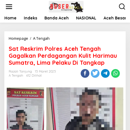
L
e
w
a
Home
Indeks
Banda Aceh
NASIONAL
Aceh Besar
t
i
k
Homepage
/
A Tengah
S
e
a
k
Sat Reskrim Polres Aceh Tengah
t
o
R
n
Gagalkan Perdagangan Kulit Harimau
e
t
Sumatra, Lima Pelaku Di Tangkap
s
e
k
n
Razali Tanjung
15 Maret 2025
r
A Tengah
612 Dilihat
i
m
P
o
l
r
e
s
A
c