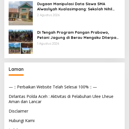
Dugaan Manipulasi Data Siswa SMA
Alwasliyah Kualasimpang: Sekolah Nihil
Murid Tapi Terima Dana BOS & Paket
2 Agustus 2026
Makan Bergizi
Di Tengah Program Pangan Prabowo,
Petani Jagung di Berau Mengaku Diterpa
Tekanan Aparat
1 Agustus 2026
Laman
— :: Perbaikan Website Telah Selesai 100% :: —
Dirlantas Polda Aceh : Aktivitas di Pelabuhan Ulee Lheue
Aman dan Lancar
Disclaimer
Hubungi Kami