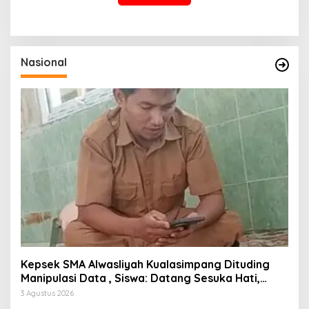
Nasional
Kepsek SMA Alwasliyah Kualasimpang Dituding
Manipulasi Data , Siswa: Datang Sesuka Hati,
Dana MBG Disalurkan ke Guru & Pesantren
3 Agustus 2026