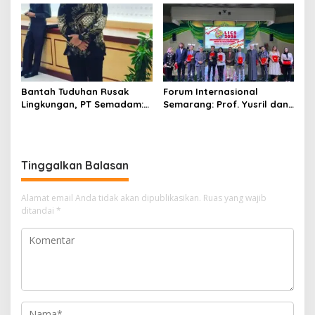
Nihil Murid Tapi Terima
Dana BOS & Paket Makan
Bergizi
Bantah Tuduhan Rusak
Forum Internasional
Lingkungan, PT Semadam:
Semarang: Prof. Yusril dan
Dalil Sepihak Belum Teruji,
Wakapolri Serukan
Hormati Asas Praduga
Penguatan Kerangka
Tidak Bersalah
Hukum Global Lawan TPPO,
Lindungi Perempuan dan
Tinggalkan Balasan
Anak
Alamat email Anda tidak akan dipublikasikan.
Ruas yang wajib
ditandai
*