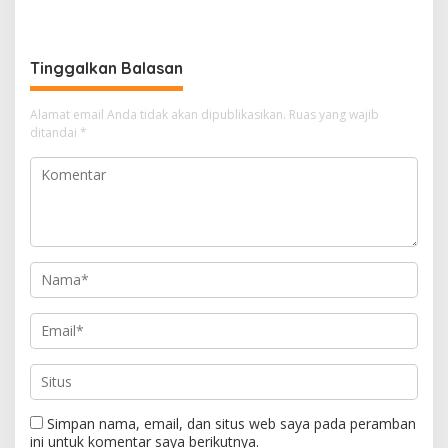
Bersihkan Lingkungan
Lhoknga
Tinggalkan Balasan
Alamat email Anda tidak akan dipublikasikan.
Ruas yang wajib
ditandai
*
Simpan nama, email, dan situs web saya pada peramban
ini untuk komentar saya berikutnya.