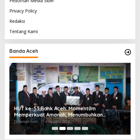
Pedoman Media Siber
Privacy Policy
Redaksi
Tentang Kami
Banda Aceh
HUT ke-53 Bank Aceh: Momentum
K
Memperkuat Amanah, Menumbuhkan
K
Keberkahan Bagi Aceh
P
Di Banda Aceh
|
6 Agustus 2026
Di