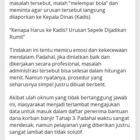
masalah tersebut, malah “melempar bola” dan
,
W
meminta agar urusan tersebut langsung
a
dilaporkan ke Kepala Dinas (Kadis).
r
g
“Kenapa Harus ke Kadis? Urusan Sepele Dijadikan
a
Rumit”
D
i
p
Tindakan ini tentu memicu emosi dan kekecewaan
e
mendalam. Padahal, jika diniatkan baik dan
r
dikerjakan secara profesional, masalah
s
administrasi tersebut bisa selesai dalam hitungan
u
l
menit. Namun nyatanya, prosedur yang
i
seharusnya simpel justru dibuat berbelit.
t
,
Akibat ulah oknum yang tidak bertanggung jawab
H
ini, masyarakat menjadi terlambat mengajukan
a
n
data untuk masuk dalam daftar penerima bantuan
y
dana korban banjir Tahap 3. Padahal waktu sangat
a
mendesak, namun pelayanan yang diberikan justru
O
sangat lambat dan tidak solutif.
r
a