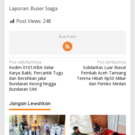
Laporan: Buser Siaga
Post Views:
248
Ikuti Kami
N
Pos sebelumnya
Pos berikutnya
Kodim 0101/KBA Gelar
Solidaritas Luar Biasa!
a
Karya Bakti, Percantik Tugu
Pemkab Aceh Tamiang
v
dan Bersihkan Jalur
Terima Hibah Rp50 Miliar
Bundaran Keong hingga
dari Pemko Medan
i
Bundaran SIM
g
Jangan Lewatkan
a
s
i
p