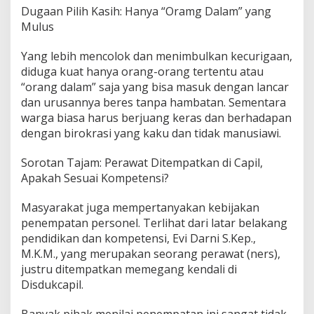
n
Dugaan Pilih Kasih: Hanya “Oramg Dalam” yang
g
Mulus
T
e
Yang lebih mencolok dan menimbulkan kecurigaan,
r
diduga kuat hanya orang-orang tertentu atau
t
e
“orang dalam” saja yang bisa masuk dengan lancar
n
dan urusannya beres tanpa hambatan. Sementara
t
warga biasa harus berjuang keras dan berhadapan
u
dengan birokrasi yang kaku dan tidak manusiawi.
y
a
n
Sorotan Tajam: Perawat Ditempatkan di Capil,
g
Apakah Sesuai Kompetensi?
M
u
Masyarakat juga mempertanyakan kebijakan
l
penempatan personel. Terlihat dari latar belakang
u
s
pendidikan dan kompetensi, Evi Darni S.Kep.,
M.K.M., yang merupakan seorang perawat (ners),
justru ditempatkan memegang kendali di
Disdukcapil.