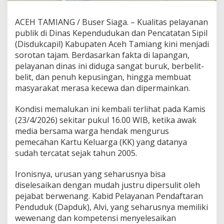
a
p
ACEH TAMIANG / Buser Siaga. – Kualitas pelayanan
i
l
publik di Dinas Kependudukan dan Pencatatan Sipil
A
(Disdukcapil) Kabupaten Aceh Tamiang kini menjadi
c
sorotan tajam. Berdasarkan fakta di lapangan,
e
pelayanan dinas ini diduga sangat buruk, berbelit-
h
belit, dan penuh kepusingan, hingga membuat
T
a
masyarakat merasa kecewa dan dipermainkan.
m
i
Kondisi memalukan ini kembali terlihat pada Kamis
a
(23/4/2026) sekitar pukul 16.00 WIB, ketika awak
n
media bersama warga hendak mengurus
g
C
pemecahan Kartu Keluarga (KK) yang datanya
a
sudah tercatat sejak tahun 2005.
r
u
Ironisnya, urusan yang seharusnya bisa
t
diselesaikan dengan mudah justru dipersulit oleh
M
a
pejabat berwenang. Kabid Pelayanan Pendaftaran
r
Penduduk (Dapduk), Alvi, yang seharusnya memiliki
u
wewenang dan kompetensi menyelesaikan
t