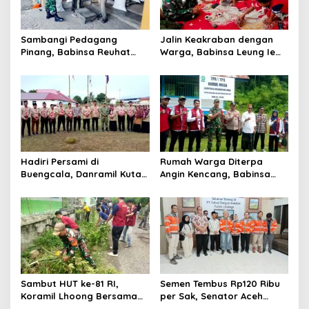
o
s
Sambangi Pedagang
Jalin Keakraban dengan
Pinang, Babinsa Reuhat
Warga, Babinsa Leung Ie
Tuha Pererat Silaturahmi
Perkuat Komunikasi di
dengan Warga
Wilayah Binaan
Hadiri Persami di
Rumah Warga Diterpa
Buengcala, Danramil Kuta
Angin Kencang, Babinsa
Baro Dorong Semangat
Meunasah Lhok Dampingi
Kebersamaan Generasi
Penyaluran Bantuan Masa
Muda
Panik
Sambut HUT ke-81 RI,
Semen Tembus Rp120 Ribu
Koramil Lhoong Bersama
per Sak, Senator Aceh
Warga Gotong Royong
Azhari Cage Sidak PT SBA