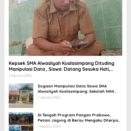
Kepsek SMA Alwasliyah Kualasimpang Dituding
Manipulasi Data , Siswa: Datang Sesuka Hati,
Dana MBG Disalurkan ke Guru & Pesantren
3 Agustus 2026
Dugaan Manipulasi Data Siswa SMA
Alwasliyah Kualasimpang: Sekolah Nihil
Murid Tapi Terima Dana BOS & Paket
2 Agustus 2026
Makan Bergizi
Di Tengah Program Pangan Prabowo,
Petani Jagung di Berau Mengaku Diterpa
Tekanan Aparat
1 Agustus 2026