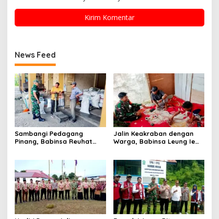
News Feed
Sambangi Pedagang
Jalin Keakraban dengan
Pinang, Babinsa Reuhat
Warga, Babinsa Leung Ie
Tuha Pererat Silaturahmi
Perkuat Komunikasi di
dengan Warga
Wilayah Binaan