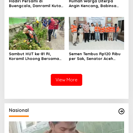
Hadiri Persami di
Rumah Warga Diterpa
Buengcala, Danramil Kuta
Angin Kencang, Babinsa
Baro Dorong Semangat
Meunasah Lhok Dampingi
Kebersamaan Generasi
Penyaluran Bantuan Masa
Muda
Panik
Sambut HUT ke-81 RI,
Semen Tembus Rp120 Ribu
Koramil Lhoong Bersama
per Sak, Senator Aceh
Warga Gotong Royong
Azhari Cage Sidak PT SBA
Bersihkan Lingkungan
Lhoknga
View More
Nasional