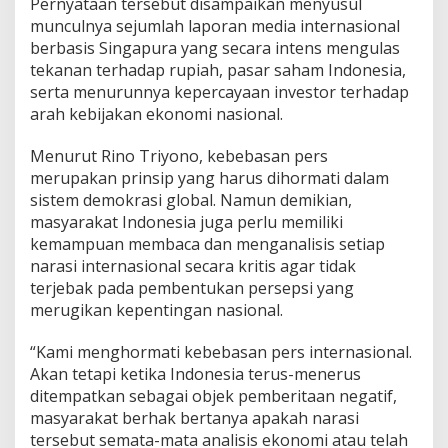
Pernyataan tersebut disampaikan menyusul
U
munculnya sejumlah laporan media internasional
M
U
berbasis Singapura yang secara intens mengulas
M
tekanan terhadap rupiah, pasar saham Indonesia,
D
serta menurunnya kepercayaan investor terhadap
P
arah kebijakan ekonomi nasional.
P
A
K
Menurut Rino Triyono, kebebasan pers
P
merupakan prinsip yang harus dihormati dalam
E
sistem demokrasi global. Namun demikian,
R
masyarakat Indonesia juga perlu memiliki
S
kemampuan membaca dan menganalisis setiap
I
:
narasi internasional secara kritis agar tidak
J
terjebak pada pembentukan persepsi yang
A
merugikan kepentingan nasional.
N
G
“Kami menghormati kebebasan pers internasional.
A
N
Akan tetapi ketika Indonesia terus-menerus
B
ditempatkan sebagai objek pemberitaan negatif,
I
masyarakat berhak bertanya apakah narasi
A
tersebut semata-mata analisis ekonomi atau telah
R