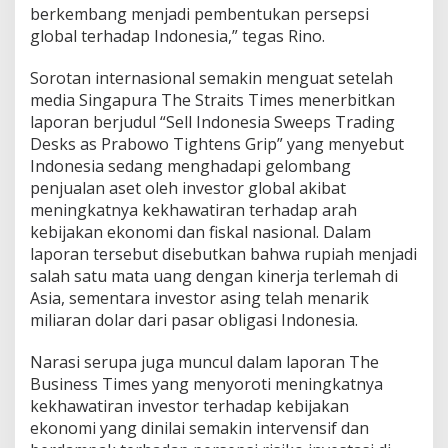
K
berkembang menjadi pembentukan persepsi
A
global terhadap Indonesia,” tegas Rino.
N
N
Sorotan internasional semakin menguat setelah
A
media Singapura The Straits Times menerbitkan
R
A
laporan berjudul “Sell Indonesia Sweeps Trading
S
Desks as Prabowo Tightens Grip” yang menyebut
I
Indonesia sedang menghadapi gelombang
G
penjualan aset oleh investor global akibat
L
meningkatnya kekhawatiran terhadap arah
O
B
kebijakan ekonomi dan fiskal nasional. Dalam
A
laporan tersebut disebutkan bahwa rupiah menjadi
L
salah satu mata uang dengan kinerja terlemah di
M
Asia, sementara investor asing telah menarik
E
L
miliaran dolar dari pasar obligasi Indonesia.
E
M
Narasi serupa juga muncul dalam laporan The
A
Business Times yang menyoroti meningkatnya
H
kekhawatiran investor terhadap kebijakan
K
A
ekonomi yang dinilai semakin intervensif dan
N