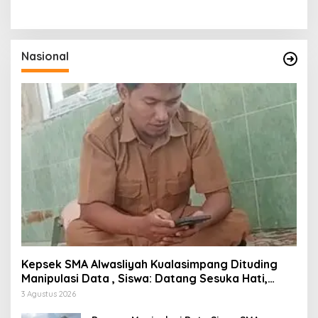
Nasional
Kepsek SMA Alwasliyah Kualasimpang Dituding
Manipulasi Data , Siswa: Datang Sesuka Hati,
Dana MBG Disalurkan ke Guru & Pesantren
3 Agustus 2026