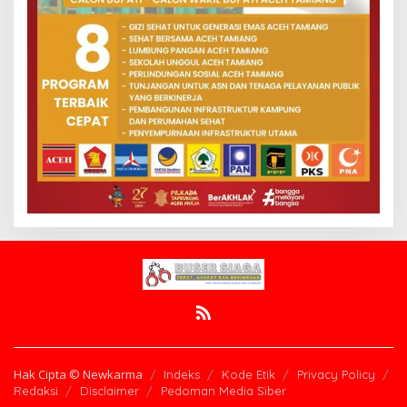
Hak Cipta © Newkarma
Indeks
Kode Etik
Privacy Policy
Redaksi
Disclaimer
Pedoman Media Siber