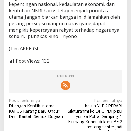
kepentingan nasional, kedaulatan ekonomi, dan
keutuhan NKRI harus tetap menjadi prioritas
utama. Jangan biarkan bangsa ini dilemahkan oleh
perang persepsi maupun narasi yang dapat
mengikis kepercayaan rakyat terhadap negaranya
sendiri,” pungkas Rino Triyono.
(Tim AKPERSI)
Post Views:
132
Ikuti Kami
N
Pos sebelumnya
Pos berikutnya
Ditengah Konflik Internal
Ketua YLPK PERARI
a
KAPUS Karang Baru Undur
Silaturahmi ke DPC PDI,p isu
v
Diri , Bantah Semua Dugaan
yunisa Putra Dampingi 1
Komang Koheri di korsi BE 2
i
Lamteng senter jadi