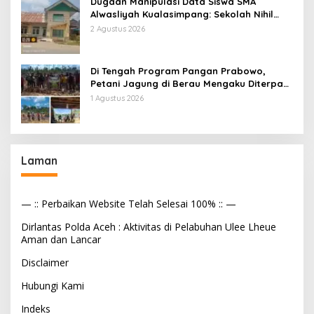
Dugaan Manipulasi Data Siswa SMA
Alwasliyah Kualasimpang: Sekolah Nihil
Murid Tapi Terima Dana BOS & Paket
2 Agustus 2026
Makan Bergizi
Di Tengah Program Pangan Prabowo,
Petani Jagung di Berau Mengaku Diterpa
Tekanan Aparat
1 Agustus 2026
Laman
— :: Perbaikan Website Telah Selesai 100% :: —
Dirlantas Polda Aceh : Aktivitas di Pelabuhan Ulee Lheue
Aman dan Lancar
Disclaimer
Hubungi Kami
Indeks