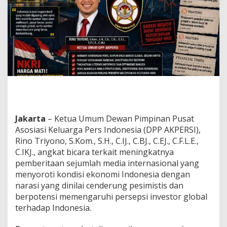
A
P
U
R
A
S
O
R
O
T
I
N
D
Jakarta
– Ketua Umum Dewan Pimpinan Pusat
O
Asosiasi Keluarga Pers Indonesia (DPP AKPERSI),
N
Rino Triyono, S.Kom., S.H., C.IJ., C.BJ., C.EJ., C.F.L.E.,
E
S
C.IKJ., angkat bicara terkait meningkatnya
I
pemberitaan sejumlah media internasional yang
A
menyoroti kondisi ekonomi Indonesia dengan
,
narasi yang dinilai cenderung pesimistis dan
K
E
berpotensi memengaruhi persepsi investor global
T
terhadap Indonesia.
U
A