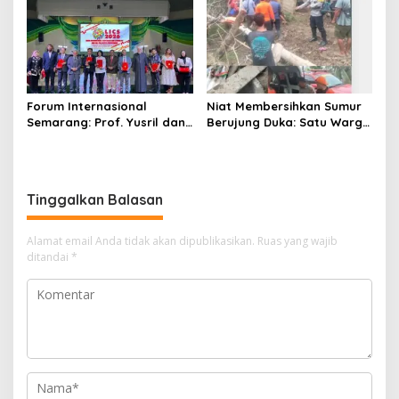
Tidak Bersalah
Forum Internasional
Niat Membersihkan Sumur
Semarang: Prof. Yusril dan
Berujung Duka: Satu Warga
Wakapolri Serukan
Meninggal Keracunan Gas,
Penguatan Kerangka
Satu Lainnya Dirawat
Hukum Global Lawan TPPO,
Intensif
Lindungi Perempuan dan
Tinggalkan Balasan
Anak
Alamat email Anda tidak akan dipublikasikan.
Ruas yang wajib
ditandai
*