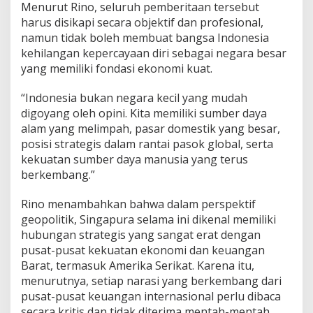
Menurut Rino, seluruh pemberitaan tersebut
N
harus disikapi secara objektif dan profesional,
K
R
namun tidak boleh membuat bangsa Indonesia
I
kehilangan kepercayaan diri sebagai negara besar
*
yang memiliki fondasi ekonomi kuat.
“Indonesia bukan negara kecil yang mudah
digoyang oleh opini. Kita memiliki sumber daya
alam yang melimpah, pasar domestik yang besar,
posisi strategis dalam rantai pasok global, serta
kekuatan sumber daya manusia yang terus
berkembang.”
Rino menambahkan bahwa dalam perspektif
geopolitik, Singapura selama ini dikenal memiliki
hubungan strategis yang sangat erat dengan
pusat-pusat kekuatan ekonomi dan keuangan
Barat, termasuk Amerika Serikat. Karena itu,
menurutnya, setiap narasi yang berkembang dari
pusat-pusat keuangan internasional perlu dibaca
secara kritis dan tidak diterima mentah-mentah