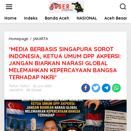
L
e
w
a
Home
Indeks
Banda Aceh
NASIONAL
Aceh Besar
t
i
k
Homepage
/
JAKARTA
*
e
M
k
*MEDIA BERBASIS SINGAPURA SOROT
E
o
D
n
INDONESIA, KETUA UMUM DPP AKPERSI:
I
t
JANGAN BIARKAN NARASI GLOBAL
A
e
MELEMAHKAN KEPERCAYAAN BANGSA
B
n
E
TERHADAP NKRI*
R
B
Taifuri Taifuri
10 Juni 2026
JAKARTA
132 Dilihat
A
S
I
S
S
I
N
G