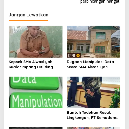
perbincangan hangat.
g
a
Jangan Lewatkan
s
i
p
o
s
Kepsek SMA Alwasliyah
Dugaan Manipulasi Data
Kualasimpang Dituding
Siswa SMA Alwasliyah
Manipulasi Data , Siswa:
Kualasimpang: Sekolah
Datang Sesuka Hati, Dana
Nihil Murid Tapi Terima
MBG Disalurkan ke Guru &
Dana BOS & Paket Makan
Pesantren
Bergizi
Bantah Tuduhan Rusak
Lingkungan, PT Semadam:
Dalil Sepihak Belum Teruji,
Hormati Asas Praduga