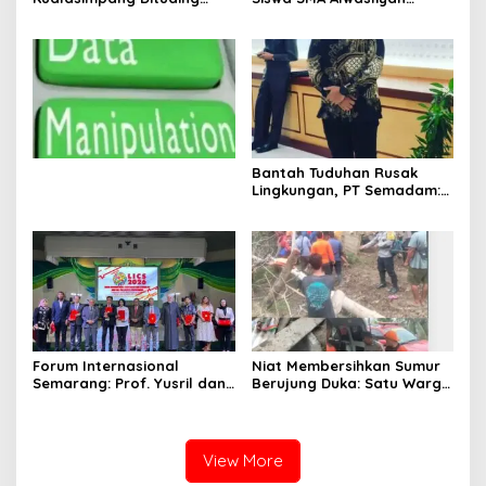
Manipulasi Data , Siswa:
Kualasimpang: Sekolah
Datang Sesuka Hati, Dana
Nihil Murid Tapi Terima
MBG Disalurkan ke Guru &
Dana BOS & Paket Makan
Pesantren
Bergizi
Bantah Tuduhan Rusak
Lingkungan, PT Semadam:
Dalil Sepihak Belum Teruji,
Hormati Asas Praduga
Tidak Bersalah
Forum Internasional
Niat Membersihkan Sumur
Semarang: Prof. Yusril dan
Berujung Duka: Satu Warga
Wakapolri Serukan
Meninggal Keracunan Gas,
Penguatan Kerangka
Satu Lainnya Dirawat
Hukum Global Lawan TPPO,
Intensif
Lindungi Perempuan dan
View More
Anak