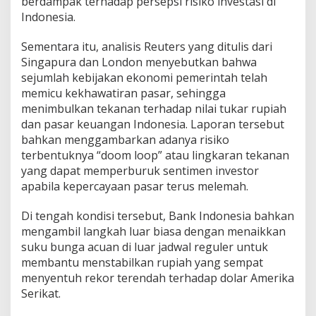
berdampak terhadap persepsi risiko investasi di
K
Indonesia.
E
P
Sementara itu, analisis Reuters yang ditulis dari
E
R
Singapura dan London menyebutkan bahwa
C
sejumlah kebijakan ekonomi pemerintah telah
A
memicu kekhawatiran pasar, sehingga
Y
menimbulkan tekanan terhadap nilai tukar rupiah
A
dan pasar keuangan Indonesia. Laporan tersebut
A
N
bahkan menggambarkan adanya risiko
B
terbentuknya “doom loop” atau lingkaran tekanan
A
yang dapat memperburuk sentimen investor
N
apabila kepercayaan pasar terus melemah.
G
S
A
Di tengah kondisi tersebut, Bank Indonesia bahkan
T
mengambil langkah luar biasa dengan menaikkan
E
suku bunga acuan di luar jadwal reguler untuk
R
membantu menstabilkan rupiah yang sempat
H
A
menyentuh rekor terendah terhadap dolar Amerika
D
Serikat.
A
P