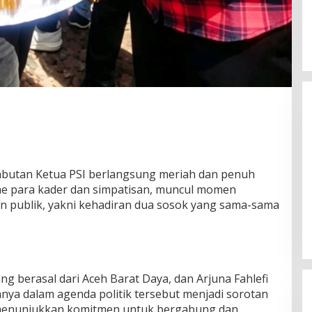
butan Ketua PSI berlangsung meriah dan penuh
me para kader dan simpatisan, muncul momen
Silaturahmi Lintas Sektor di Kuta
Alam, TNI–Polri dan Desa
n publik, yakni kehadiran dua sosok yang sama-sama
Perkokoh Kebersamaan
Di Banda Aceh
|
6 Agustus 2026
ng berasal dari Aceh Barat Daya, dan Arjuna Fahlefi
uanya dalam agenda politik tersebut menjadi sorotan
 menunjukkan komitmen untuk bergabung dan