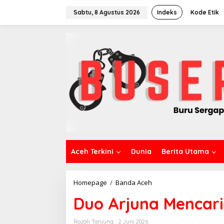
L
e
Sabtu, 8 Agustus 2026
Indeks
Kode Etik
w
a
t
i
k
e
k
o
n
t
e
n
Aceh Terkini
Dunia
Berita Utama
Homepage
/
Banda Aceh
D
u
Duo Arjuna Mencari
o
A
r
Razali Tanjung
2 Juni 2026