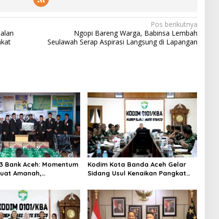
Pos berikutnya
Jalan
Ngopi Bareng Warga, Babinsa Lembah
akat
Seulawah Serap Aspirasi Langsung di Lapangan
3 Bank Aceh: Momentum
Kodim Kota Banda Aceh Gelar
uat Amanah,
Sidang Usul Kenaikan Pangkat
hkan Keberkahan Bagi
Bintara dan Tamtama Periode 1
April 2027