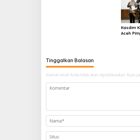
Tingkatkan Keamanan
Kasdim K
Aceh Pim
Personel
Tinggalkan Balasan
Alamat email Anda tidak akan dipublikasikan.
Ruas ya