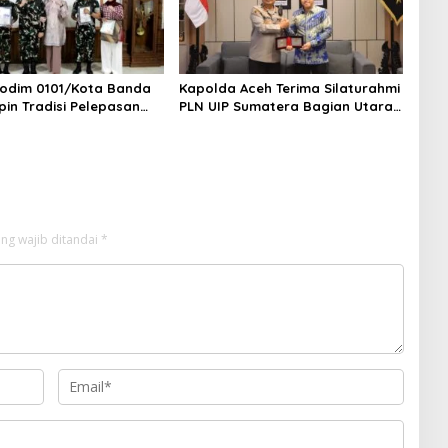
odim 0101/Kota Banda
Kapolda Aceh Terima Silaturahmi
pin Tradisi Pelepasan
PLN UIP Sumatera Bagian Utara,
 Pindah Satuan
Perkuat Sinergi Dukung
Infrastruktur Ketenagalistrikan
ng wajib ditandai
*