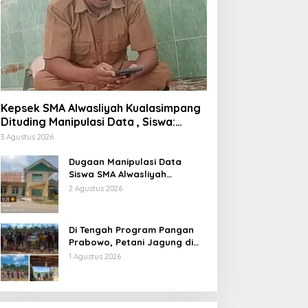
Kepsek SMA Alwasliyah Kualasimpang
Dituding Manipulasi Data , Siswa:
Datang Sesuka Hati, Dana MBG
3 Agustus 2026
Disalurkan ke Guru & Pesantren
Dugaan Manipulasi Data
Siswa SMA Alwasliyah
Kualasimpang: Sekolah Nihil
2 Agustus 2026
Murid Tapi Terima Dana BOS &
Paket Makan Bergizi
Di Tengah Program Pangan
Prabowo, Petani Jagung di
Berau Mengaku Diterpa
1 Agustus 2026
Tekanan Aparat