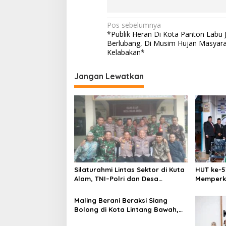
N
Pos sebelumnya
*Publik Heran Di Kota Panton Labu 
a
Berlubang, Di Musim Hujan Masyar
v
Kelabakan*
i
Jangan Lewatkan
g
a
s
i
p
o
s
Silaturahmi Lintas Sektor di Kuta
HUT ke-5
Alam, TNI–Polri dan Desa
Memperk
Perkokoh Kebersamaan
Menumbu
Aceh
Maling Berani Beraksi Siang
Bolong di Kota Lintang Bawah,
Warga Resah Mendesak Polres