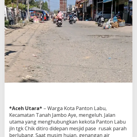
P
a
n
t
o
n
L
a
b
u
J
a
l
a
n
B
e
r
l
u
*Aceh Utara*
– Warga Kota Panton Labu,
b
Kecamatan Tanah Jambo Aye, mengeluh. Jalan
a
utama yang menghubungkan kekota Panton Labu
n
jln tgk Chik ditiro didepan mesjid pase rusak parah
g
berlubang. Saat musim hujan, genangan air
,