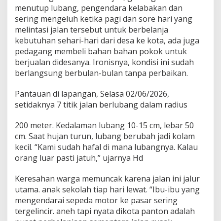
D
menutup lubang, pengendara kelabakan dan
i
sering mengeluh ketika pagi dan sore hari yang
M
melintasi jalan tersebut untuk berbelanja
u
kebutuhan sehari-hari dari desa ke kota, ada juga
s
i
pedagang membeli bahan bahan pokok untuk
m
berjualan didesanya. Ironisnya, kondisi ini sudah
H
berlangsung berbulan-bulan tanpa perbaikan.
u
j
Pantauan di lapangan, Selasa 02/06/2026,
a
n
setidaknya 7 titik jalan berlubang dalam radius
M
a
200 meter. Kedalaman lubang 10-15 cm, lebar 50
s
cm. Saat hujan turun, lubang berubah jadi kolam
y
kecil. “Kami sudah hafal di mana lubangnya. Kalau
a
r
orang luar pasti jatuh,” ujarnya Hd
a
k
Keresahan warga memuncak karena jalan ini jalur
a
utama. anak sekolah tiap hari lewat. “Ibu-ibu yang
t
mengendarai sepeda motor ke pasar sering
K
e
tergelincir. aneh tapi nyata dikota panton adalah
l