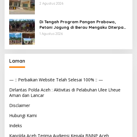
Murid Tapi Terima Dana BOS & Paket
2 Agustus 2026
Makan Bergizi
Di Tengah Program Pangan Prabowo,
Petani Jagung di Berau Mengaku Diterpa
Tekanan Aparat
1 Agustus 2026
Laman
— :: Perbaikan Website Telah Selesai 100% :: —
Dirlantas Polda Aceh : Aktivitas di Pelabuhan Ulee Lheue
Aman dan Lancar
Disclaimer
Hubungi Kami
Indeks
Kapolda Aceh Terima Audiensi Kepala BNNP Aceh