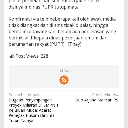
pusat perbelanjaan sementara jalan rusak,
a
disinyalir dinas PUPR tutup mata.
b
a
Konfirmasi via telp beberapa kali oleh awak media
k
a
tidak diangkat dan di sms tidak dibalas, hingga
n
berita ini ditayangkan, belum ada penjelasan yang
*
berinisial Jf kepala dinas pekerjaan umum dan
perumahan rakyat (PUPR). (Thay)
Post Views:
228
Ikuti Kami
N
Pos sebelumnya
Pos berikutnya
Dugaan Penyimpangan
Duo Arjuna Mencari PSI
a
Proyek Miliaran Di SMPN 1
v
Kejuruan Muda: Aparat
Penegak Hukum Diminta
i
Turun Tangan