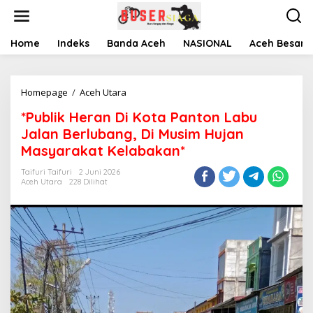
L
e
w
a
Home
Indeks
Banda Aceh
NASIONAL
Aceh Besar
t
i
k
Homepage
/
Aceh Utara
*
e
P
k
*Publik Heran Di Kota Panton Labu
u
o
b
n
Jalan Berlubang, Di Musim Hujan
l
t
Masyarakat Kelabakan*
i
e
k
n
Taifuri Taifuri
2 Juni 2026
H
Aceh Utara
228 Dilihat
e
r
a
n
D
i
K
o
t
a