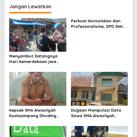
g
Jangan Lewatkan
a
s
Perkuat Konsolidasi dan
i
Profesionalisme, DPD SWI
p
Aceh Tamiang Gelar Rapat
Pleno Pengurus
o
s
Menyambut Datangnya
Hari Kemerdekaan jiwa
Patriotik Warga Seunuddon
Bangkit
Kepsek SMA Alwasliyah
Dugaan Manipulasi Data
Kualasimpang Dituding
Siswa SMA Alwasliyah
Manipulasi Data , Siswa:
Kualasimpang: Sekolah
Datang Sesuka Hati, Dana
Nihil Murid Tapi Terima
MBG Disalurkan ke Guru &
Dana BOS & Paket Makan