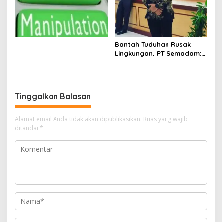
Pesantren
Bergizi
Bantah Tuduhan Rusak
Lingkungan, PT Semadam:
Dalil Sepihak Belum Teruji,
Hormati Asas Praduga
Tidak Bersalah
Tinggalkan Balasan
Alamat email Anda tidak akan dipublikasikan.
Ruas yang wajib
ditandai
*