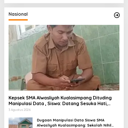
Nasional
Kepsek SMA Alwasliyah Kualasimpang Dituding
Manipulasi Data , Siswa: Datang Sesuka Hati,
Dana MBG Disalurkan ke Guru & Pesantren
3 Agustus 2026
Dugaan Manipulasi Data Siswa SMA
Alwasliyah Kualasimpang: Sekolah Nihil