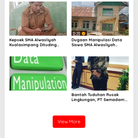
Kepsek SMA Alwasliyah
Dugaan Manipulasi Data
Kualasimpang Dituding
Siswa SMA Alwasliyah
Manipulasi Data , Siswa:
Kualasimpang: Sekolah
Datang Sesuka Hati, Dana
Nihil Murid Tapi Terima
MBG Disalurkan ke Guru &
Dana BOS & Paket Makan
Pesantren
Bergizi
Bantah Tuduhan Rusak
Lingkungan, PT Semadam:
Dalil Sepihak Belum Teruji,
Hormati Asas Praduga
Tidak Bersalah
View More