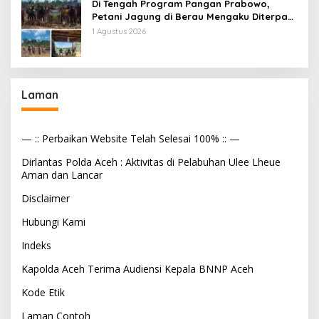
Di Tengah Program Pangan Prabowo,
Petani Jagung di Berau Mengaku Diterpa
Tekanan Aparat
1 Agustus 2026
Laman
— :: Perbaikan Website Telah Selesai 100% :: —
Dirlantas Polda Aceh : Aktivitas di Pelabuhan Ulee Lheue
Aman dan Lancar
Disclaimer
Hubungi Kami
Indeks
Kapolda Aceh Terima Audiensi Kepala BNNP Aceh
Kode Etik
Laman Contoh