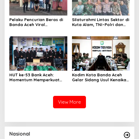
Pelaku Pencurian Beras di
Silaturahmi Lintas Sektor di
Banda Aceh Viral
Kuta Alam, TNI–Polri dan
Dimedsos, Ditangkap Polisi
Desa Perkokoh
Di Aceh Selatan
Kebersamaan
HUT ke-53 Bank Aceh:
Kodim Kota Banda Aceh
Momentum Memperkuat
Gelar Sidang Usul Kenaikan
Amanah, Menumbuhkan
Pangkat Bintara dan
Keberkahan Bagi Aceh
Tamtama Periode 1 April
2027
View More
Nasional