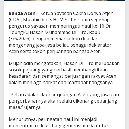
r
a
Banda Aceh
– Ketua Yayasan Cakra Donya Atjeh
s
i
(CDA), Mujahiddin, S.H., M.Si, bersama segenap
M
pengurus yayasan memperingati haul ke-16 Dr.
u
Teungku Hasan Muhammad Di Tiro, Rabu
d
(3/6/2026), dengan memanjatkan doa dan
a
A
mengenang jasa-jasa beliau sebagai deklarator
c
Aceh serta tokoh perjuangan bangsa Aceh.
e
h
Mujahiddin mengatakan, Hasan Di Tiro merupakan
sosok pejuang yang berhasil membangkitkan
kesadaran dan semangat perjuangan rakyat Aceh
dalam menjaga harkat dan martabat bangsanya.
“Beliau adalah ikon perjuangan Aceh yang jasa dan
pengorbanannya akan selalu dikenang sepanjang
masa,” ujarnya.
Menurutnya, peringatan haul ini menjadi
momentum refleksi bagi generasi muda untuk