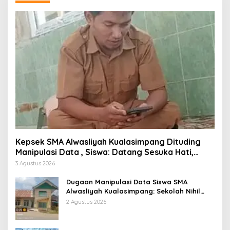
Kepsek SMA Alwasliyah Kualasimpang Dituding
Manipulasi Data , Siswa: Datang Sesuka Hati,
Dana MBG Disalurkan ke Guru & Pesantren
3 Agustus 2026
Dugaan Manipulasi Data Siswa SMA
Alwasliyah Kualasimpang: Sekolah Nihil
Murid Tapi Terima Dana BOS & Paket
2 Agustus 2026
Makan Bergizi