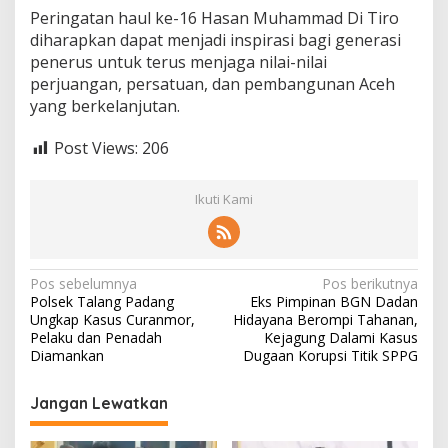
Peringatan haul ke-16 Hasan Muhammad Di Tiro
diharapkan dapat menjadi inspirasi bagi generasi
penerus untuk terus menjaga nilai-nilai
perjuangan, persatuan, dan pembangunan Aceh
yang berkelanjutan.
Post Views:
206
Ikuti Kami
N
Pos sebelumnya
Pos berikutnya
Polsek Talang Padang
Eks Pimpinan BGN Dadan
a
Ungkap Kasus Curanmor,
Hidayana Berompi Tahanan,
v
Pelaku dan Penadah
Kejagung Dalami Kasus
Diamankan
Dugaan Korupsi Titik SPPG
i
g
Jangan Lewatkan
a