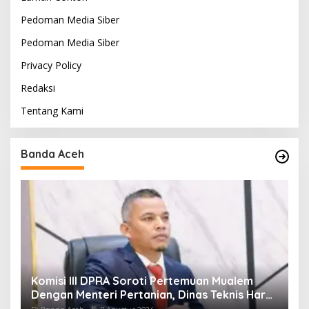
Pedoman Media Siber
Pedoman Media Siber
Privacy Policy
Redaksi
Tentang Kami
Banda Aceh
t
Komisi III DPRA Soroti Pertemuan Mualem
P
i
Dengan Menteri Pertanian, Dinas Teknis Harus
D
Dilibatkan