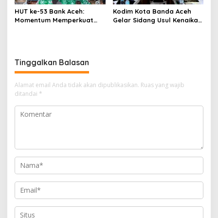
HUT ke-53 Bank Aceh:
Kodim Kota Banda Aceh
Momentum Memperkuat
Gelar Sidang Usul Kenaikan
Amanah, Menumbuhkan
Pangkat Bintara dan
Keberkahan Bagi Aceh
Tamtama Periode 1 April
2027
Tinggalkan Balasan
Alamat email Anda tidak akan dipublikasikan.
Ruas yang wajib
ditandai
*