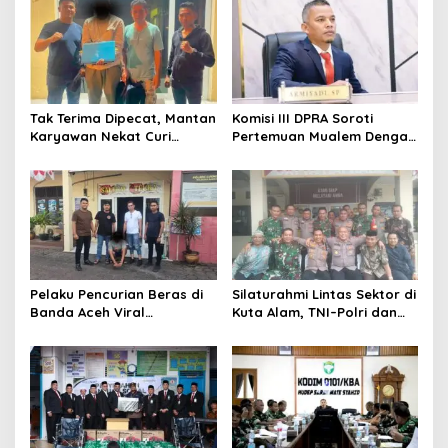
s
i
p
o
s
Tak Terima Dipecat, Mantan
Komisi III DPRA Soroti
Karyawan Nekat Curi
Pertemuan Mualem Dengan
Laptop di Hotel Amoda,
Menteri Pertanian, Dinas
Ditangkap Polisi
Teknis Harus Dilibatkan
Pelaku Pencurian Beras di
Silaturahmi Lintas Sektor di
Banda Aceh Viral
Kuta Alam, TNI–Polri dan
Dimedsos, Ditangkap Polisi
Desa Perkokoh
Di Aceh Selatan
Kebersamaan