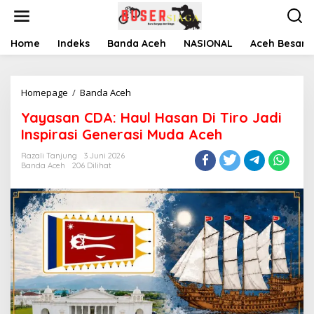
L
e
w
a
Home
Indeks
Banda Aceh
NASIONAL
Aceh Besar
t
i
k
Homepage
/
Banda Aceh
Y
e
a
k
Yayasan CDA: Haul Hasan Di Tiro Jadi
y
o
a
n
Inspirasi Generasi Muda Aceh
s
t
a
e
Razali Tanjung
3 Juni 2026
Banda Aceh
206 Dilihat
n
n
C
D
A
:
H
a
u
l
H
a
s