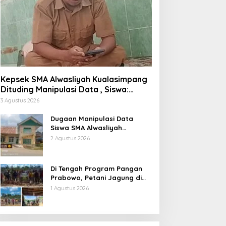
Kepsek SMA Alwasliyah Kualasimpang
Dituding Manipulasi Data , Siswa:
Datang Sesuka Hati, Dana MBG
3 Agustus 2026
Disalurkan ke Guru & Pesantren
Dugaan Manipulasi Data
Siswa SMA Alwasliyah
Kualasimpang: Sekolah Nihil
2 Agustus 2026
Murid Tapi Terima Dana BOS &
Paket Makan Bergizi
Di Tengah Program Pangan
Prabowo, Petani Jagung di
Berau Mengaku Diterpa
1 Agustus 2026
Tekanan Aparat