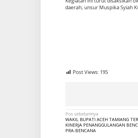
Kegiatan ini turut disaksikan
daerah, unsur Muspika Syiah K
Post Views:
195
N
Pos sebelumnya
WAKIL BUPATI ACEH TAMIANG TE
a
KINERJA PENANGGULANGAN BEN
v
PRA-BENCANA