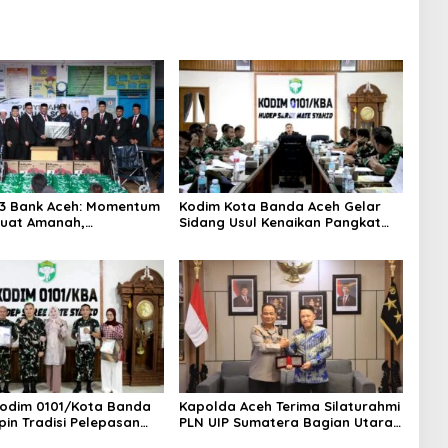
3 Bank Aceh: Momentum
Kodim Kota Banda Aceh Gelar
uat Amanah,
Sidang Usul Kenaikan Pangkat
hkan Keberkahan Bagi
Bintara dan Tamtama Periode 1
April 2027
odim 0101/Kota Banda
Kapolda Aceh Terima Silaturahmi
pin Tradisi Pelepasan
PLN UIP Sumatera Bagian Utara,
 Pindah Satuan
Perkuat Sinergi Dukung