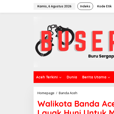
L
e
Kamis, 6 Agustus 2026
Indeks
Kode Etik
w
a
t
i
k
e
k
o
n
t
e
n
Aceh Terkini
Dunia
Berita Utama
Homepage
/
Banda Aceh
W
a
Walikota Banda Ac
l
i
Layak Huni Untuk M
k