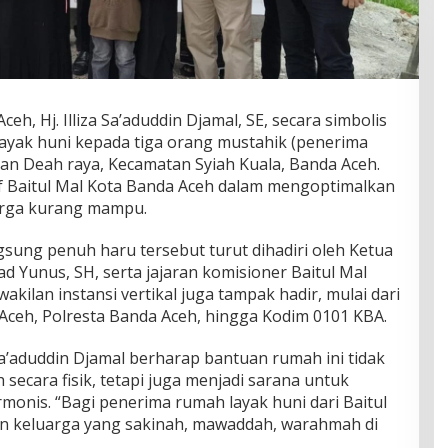
eh, Hj. Illiza Sa’aduddin Djamal, SE, secara simbolis
yak huni kepada tiga orang mustahik (penerima
an Deah raya, Kecamatan Syiah Kuala, Banda Aceh.
if Baitul Mal Kota Banda Aceh dalam mengoptimalkan
arga kurang mampu.
sung penuh haru tersebut turut dihadiri oleh Ketua
 Yunus, SH, serta jajaran komisioner Baitul Mal
kilan instansi vertikal juga tampak hadir, mulai dari
Aceh, Polresta Banda Aceh, hingga Kodim 0101 KBA.
Sa’aduddin Djamal berharap bantuan rumah ini tidak
secara fisik, tetapi juga menjadi sarana untuk
nis. “Bagi penerima rumah layak huni dari Baitul
n keluarga yang sakinah, mawaddah, warahmah di