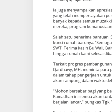
l
u
Ia juga menyampaikan apresia
e
yang telah mempercayakan peng
N
banyak kepada semua muzakki 
a
g
mereka, program kemanusiaan s
a
D
Salah satu penerima bantuan, 
a
kunci rumah barunya. “Semoga 
n
SWT. Terima kasih Bu Wali, Ba
D
e
hingga rumah kami selesai diba
a
h
Terkait progres pembangunan, K
r
Qardhawy, MH, meminta para p
a
dalam tahap pengerjaan untuk 
y
a
akan rampung dalam waktu dek
“Mohon bersabar bagi yang bel
Ramadhan ini semua akan tunta
berjalan lancar,” pungkas Tgk. 