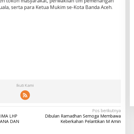
 oleh tokoh masyarakat, perwakilan tim pemenangan
uala, serta para Ketua Mukim se-Kota Banda Aceh.
Ikuti Kami
Pos berikutnya
RIMA LHP
Dibulan Ramadhan Semoga Membawa
CANA DAN
Keberkahan Pelantikan M Amin