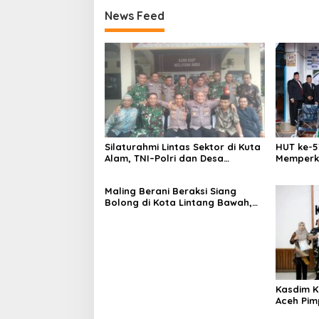
News Feed
Silaturahmi Lintas Sektor di Kuta
HUT ke-5
Alam, TNI–Polri dan Desa
Memperk
Perkokoh Kebersamaan
Menumbu
Aceh
Maling Berani Beraksi Siang
Bolong di Kota Lintang Bawah,
Warga Resah Mendesak Polres
Tingkatkan Keamanan
Kasdim K
Aceh Pim
Personel