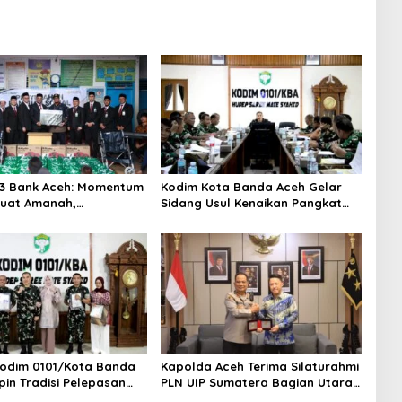
3 Bank Aceh: Momentum
Kodim Kota Banda Aceh Gelar
uat Amanah,
Sidang Usul Kenaikan Pangkat
hkan Keberkahan Bagi
Bintara dan Tamtama Periode 1
April 2027
odim 0101/Kota Banda
Kapolda Aceh Terima Silaturahmi
pin Tradisi Pelepasan
PLN UIP Sumatera Bagian Utara,
 Pindah Satuan
Perkuat Sinergi Dukung