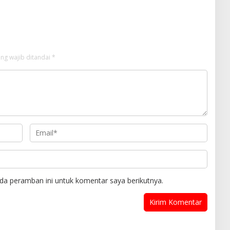
Infrastruktur Ketenagalistrikan
ng wajib ditandai
*
da peramban ini untuk komentar saya berikutnya.