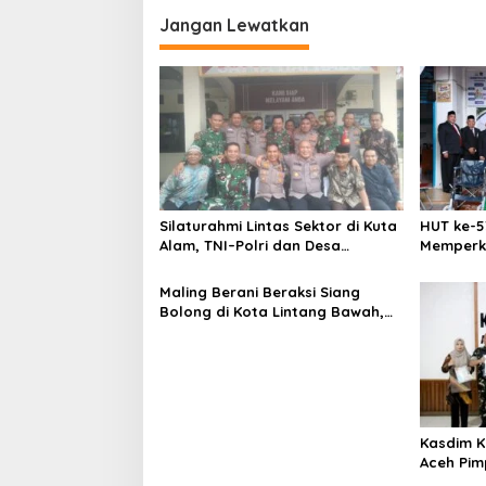
i
Jangan Lewatkan
g
a
s
i
p
o
s
Silaturahmi Lintas Sektor di Kuta
HUT ke-5
Alam, TNI–Polri dan Desa
Memperk
Perkokoh Kebersamaan
Menumbu
Aceh
Maling Berani Beraksi Siang
Bolong di Kota Lintang Bawah,
Warga Resah Mendesak Polres
Tingkatkan Keamanan
Kasdim K
Aceh Pim
Personel