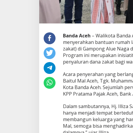
L
a
y
a
k
H
u
Banda Aceh
– Walikota Banda Ac
n
menyerahkan bantuan rumah la
i
zakat) di Gampong Alue Naga d
U
Program ini merupakan inisiat
n
penyaluran dana zakat bagi w
t
u
k
Acara penyerahan yang berlang
M
Baitul Mal Aceh, Tgk. Muhammad
u
Kota Banda Aceh. Sejumlah perwa
s
KPP Pratama Pajak Aceh, Bank 
t
a
h
Dalam sambutannya, Hj. Illiza 
i
hanya menjadi tempat berteduh 
k
membangun keluarga yang harmo
D
Mal, semoga bisa menghadirka
i
A
dalamnya,” ujar Illiza.