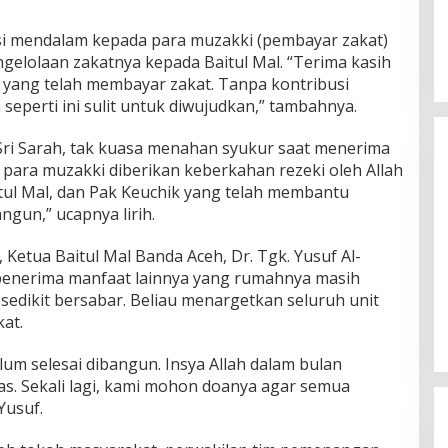
si mendalam kepada para muzakki (pembayar zakat)
elolaan zakatnya kepada Baitul Mal. “Terima kasih
yang telah membayar zakat. Tanpa kontribusi
eperti ini sulit untuk diwujudkan,” tambahnya.
Sri Sarah, tak kuasa menahan syukur saat menerima
para muzakki diberikan keberkahan rezeki oleh Allah
itul Mal, dan Pak Keuchik yang telah membantu
ngun,” ucapnya lirih.
etua Baitul Mal Banda Aceh, Dr. Tgk. Yusuf Al-
Silaturahmi Lintas Sektor di Kuta
enerima manfaat lainnya yang rumahnya masih
Alam, TNI–Polri dan Desa
sedikit bersabar. Beliau menargetkan seluruh unit
Perkokoh Kebersamaan
Di Banda Aceh
|
6 Agustus 2026
at.
um selesai dibangun. Insya Allah dalam bulan
s. Sekali lagi, kami mohon doanya agar semua
Yusuf.