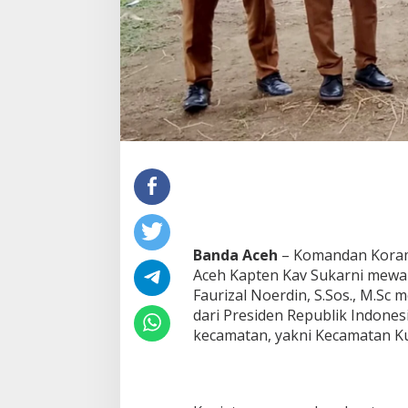
K
u
t
a
A
l
a
m
H
a
d
i
r
i
P
Banda Aceh
– Komandan Korami
e
n
Aceh Kapten Kav Sukarni mewak
y
Faurizal Noerdin, S.Sos., M.Sc
e
dari Presiden Republik Indone
r
kecamatan, yakni Kecamatan Ku
a
h
a
n
S