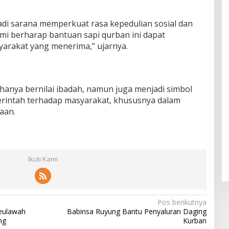
di sarana memperkuat rasa kepedulian sosial dan
i berharap bantuan sapi qurban ini dapat
arakat yang menerima,” ujarnya.
hanya bernilai ibadah, namun juga menjadi simbol
erintah terhadap masyarakat, khususnya dalam
aan.
Ikuti Kami
Pos berikutnya
Seulawah
Babinsa Ruyung Bantu Penyaluran Daging
ng
Kurban