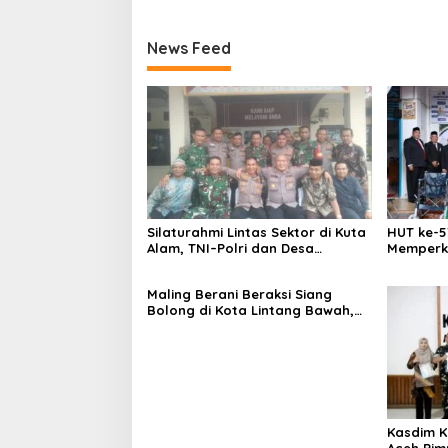
News Feed
Silaturahmi Lintas Sektor di Kuta
HUT ke-5
Alam, TNI–Polri dan Desa
Memperk
Perkokoh Kebersamaan
Menumbu
Aceh
Maling Berani Beraksi Siang
Bolong di Kota Lintang Bawah,
Warga Resah Mendesak Polres
Tingkatkan Keamanan
Kasdim K