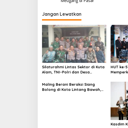
v
Meugang di Pasar
i
Jangan Lewatkan
g
a
s
i
p
o
s
Silaturahmi Lintas Sektor di Kuta
HUT ke-5
Alam, TNI–Polri dan Desa
Memperk
Perkokoh Kebersamaan
Menumbu
Aceh
Maling Berani Beraksi Siang
Bolong di Kota Lintang Bawah,
Warga Resah Mendesak Polres
Tingkatkan Keamanan
Kasdim K