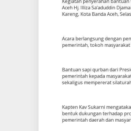
Kegiatan penyerahan bantuan t
a
Aceh Hj. Illiza Sa’aduddin Djam
p
Kareng, Kota Banda Aceh, Selas
i
Q
u
r
b
Acara berlangsung dengan penu
a
pemerintah, tokoh masyarakat
n
B
a
n
t
Bantuan sapi qurban dari Presi
u
pemerintah kepada masyarakat 
a
sekaligus mempererat silatur
n
P
r
e
s
Kapten Kav Sukarni mengataka
i
bentuk dukungan terhadap prog
d
e
pemerintah daerah dan masyar
n
R