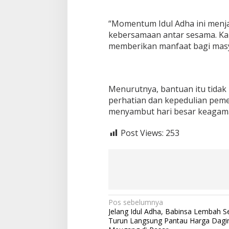
I
u
“Momentum Idul Adha ini menja
n
kebersamaan antar sesama. Kam
t
u
memberikan manfaat bagi masy
k
W
a
r
Menurutnya, bantuan itu tidak 
g
a
perhatian dan kepedulian pem
menyambut hari besar keagam
Post Views:
253
N
Pos sebelumnya
Jelang Idul Adha, Babinsa Lembah 
a
Turun Langsung Pantau Harga Dagi