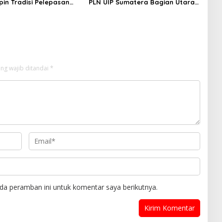
pin Tradisi Pelepasan
PLN UIP Sumatera Bagian Utara,
 Pindah Satuan
Perkuat Sinergi Dukung
Infrastruktur Ketenagalistrikan
ng wajib ditandai
*
da peramban ini untuk komentar saya berikutnya.