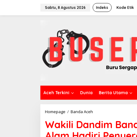
L
e
Sabtu, 8 Agustus 2026
Indeks
Kode Etik
w
a
t
i
k
e
k
o
n
t
e
n
Aceh Terkini
Dunia
Berita Utama
Homepage
/
Banda Aceh
W
a
Wakili Dandim Ban
k
i
Alam Hadiri Penye
l