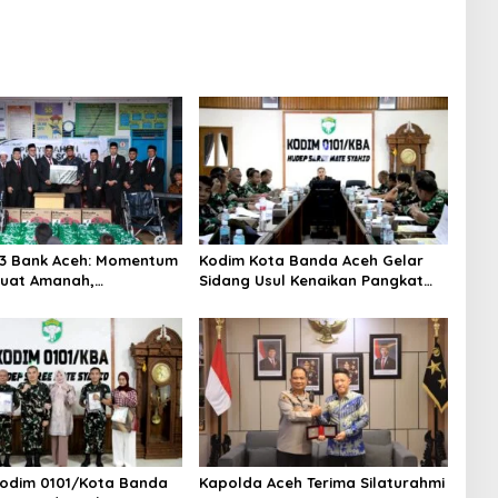
3 Bank Aceh: Momentum
Kodim Kota Banda Aceh Gelar
uat Amanah,
Sidang Usul Kenaikan Pangkat
hkan Keberkahan Bagi
Bintara dan Tamtama Periode 1
April 2027
odim 0101/Kota Banda
Kapolda Aceh Terima Silaturahmi