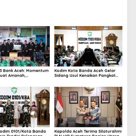
3 Bank Aceh: Momentum
Kodim Kota Banda Aceh Gelar
uat Amanah,
Sidang Usul Kenaikan Pangkat
hkan Keberkahan Bagi
Bintara dan Tamtama Periode 1
April 2027
odim 0101/Kota Banda
Kapolda Aceh Terima Silaturahmi