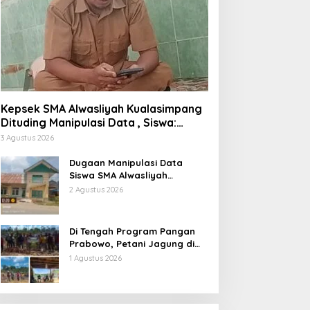
Kepsek SMA Alwasliyah Kualasimpang
Dituding Manipulasi Data , Siswa:
Datang Sesuka Hati, Dana MBG
3 Agustus 2026
Disalurkan ke Guru & Pesantren
Dugaan Manipulasi Data
Siswa SMA Alwasliyah
Kualasimpang: Sekolah Nihil
2 Agustus 2026
Murid Tapi Terima Dana BOS &
Paket Makan Bergizi
Di Tengah Program Pangan
Prabowo, Petani Jagung di
Berau Mengaku Diterpa
1 Agustus 2026
Tekanan Aparat