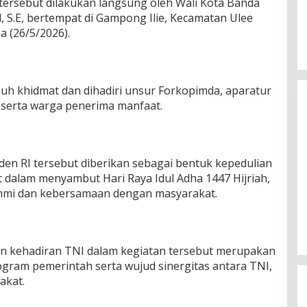
ersebut dilakukan langsung oleh Wali Kota Banda
al, S.E, bertempat di Gampong Ilie, Kecamatan Ulee
a (26/5/2026).
h khidmat dan dihadiri unsur Forkopimda, aparatur
 serta warga penerima manfaat.
den RI tersebut diberikan sebagai bentuk kepedulian
dalam menyambut Hari Raya Idul Adha 1447 Hijriah,
Silaturahmi Lintas Sektor di Kuta
ahmi dan kebersamaan dengan masyarakat.
Alam, TNI–Polri dan Desa
Perkokoh Kebersamaan
Di Banda Aceh
|
6 Agustus 2026
n kehadiran TNI dalam kegiatan tersebut merupakan
ram pemerintah serta wujud sinergitas antara TNI,
akat.