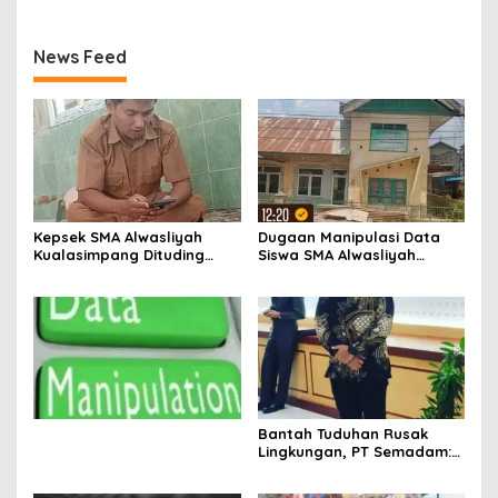
News Feed
Kepsek SMA Alwasliyah
Dugaan Manipulasi Data
Kualasimpang Dituding
Siswa SMA Alwasliyah
Manipulasi Data , Siswa:
Kualasimpang: Sekolah
Datang Sesuka Hati, Dana
Nihil Murid Tapi Terima
MBG Disalurkan ke Guru &
Dana BOS & Paket Makan
Pesantren
Bergizi
Bantah Tuduhan Rusak
Lingkungan, PT Semadam:
Dalil Sepihak Belum Teruji,
Hormati Asas Praduga