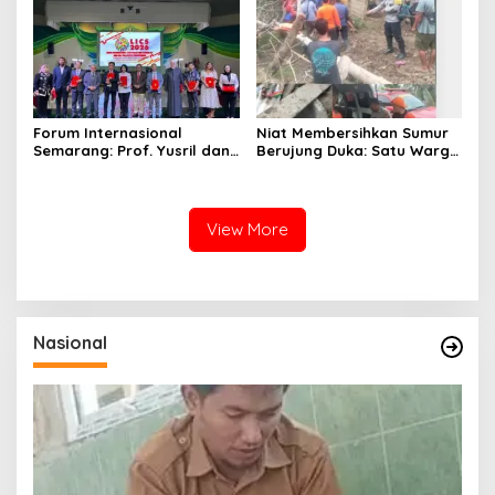
Tidak Bersalah
Forum Internasional
Niat Membersihkan Sumur
Semarang: Prof. Yusril dan
Berujung Duka: Satu Warga
Wakapolri Serukan
Meninggal Keracunan Gas,
Penguatan Kerangka
Satu Lainnya Dirawat
Hukum Global Lawan TPPO,
Intensif
Lindungi Perempuan dan
View More
Anak
Nasional