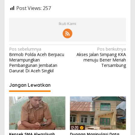
Post Views:
257
Ikuti Kami
N
Pos sebelumnya
Pos berikutnya
Brimob Polda Aceh Berpacu
Akses Jalan Simpang KKA
a
Merampungkan
menuju Bener Meriah
v
Pembangunan Jembatan
Tersambung
Darurat Di Aceh Singkil
i
g
Jangan Lewatkan
a
s
i
p
o
s
Kepsek SMA Alwasliyah
Dugaan Manipulasi Data