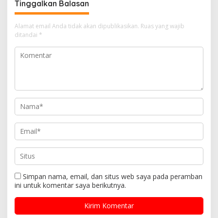
Tinggalkan Balasan
Anak
Alamat email Anda tidak akan dipublikasikan.
Ruas yang wajib
ditandai
*
Simpan nama, email, dan situs web saya pada peramban
ini untuk komentar saya berikutnya.