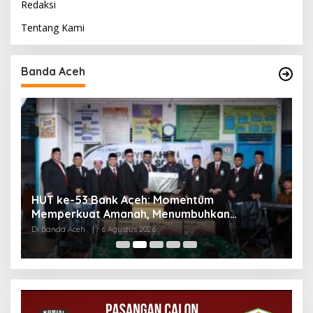
Redaksi
Tentang Kami
Banda Aceh
HUT ke-53 Bank Aceh: Momentum
K
Memperkuat Amanah, Menumbuhkan
K
Keberkahan Bagi Aceh
P
Di Banda Aceh
|
6 Agustus 2026
Di