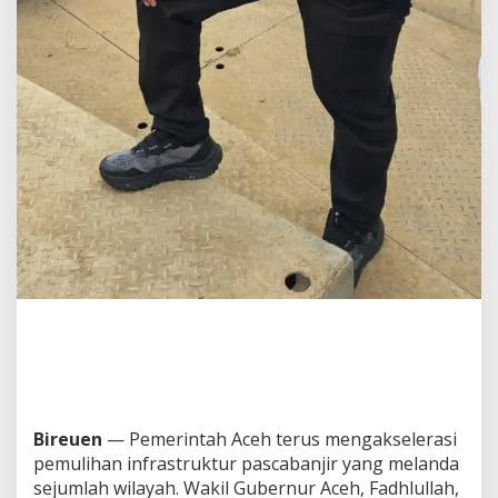
A
w
e
G
e
u
t
a
h
Bireuen
— Pemerintah Aceh terus mengakselerasi
pemulihan infrastruktur pascabanjir yang melanda
sejumlah wilayah. Wakil Gubernur Aceh, Fadhlullah,