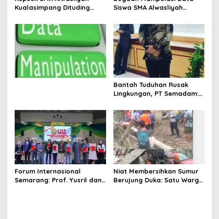
Kualasimpang Dituding
Siswa SMA Alwasliyah
Manipulasi Data , Siswa:
Kualasimpang: Sekolah
Datang Sesuka Hati, Dana
Nihil Murid Tapi Terima
MBG Disalurkan ke Guru &
Dana BOS & Paket Makan
Pesantren
Bergizi
Bantah Tuduhan Rusak
Lingkungan, PT Semadam:
Dalil Sepihak Belum Teruji,
Hormati Asas Praduga
Tidak Bersalah
Forum Internasional
Niat Membersihkan Sumur
Semarang: Prof. Yusril dan
Berujung Duka: Satu Warga
Wakapolri Serukan
Meninggal Keracunan Gas,
Penguatan Kerangka
Satu Lainnya Dirawat
Hukum Global Lawan TPPO,
Intensif
Lindungi Perempuan dan