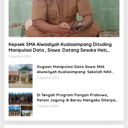
Kepsek SMA Alwasliyah Kualasimpang Dituding
Manipulasi Data , Siswa: Datang Sesuka Hati,
Dana MBG Disalurkan ke Guru & Pesantren
3 Agustus 2026
Dugaan Manipulasi Data Siswa SMA
Alwasliyah Kualasimpang: Sekolah Nihil
Murid Tapi Terima Dana BOS & Paket
2 Agustus 2026
Makan Bergizi
Di Tengah Program Pangan Prabowo,
Petani Jagung di Berau Mengaku Diterpa
Tekanan Aparat
1 Agustus 2026