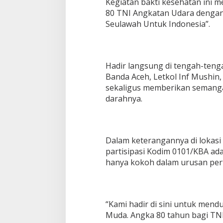
Kegiatan bakti kesehatan ini 
a
80 TNI Angkatan Udara dengan
r
Seulawah Untuk Indonesia”.
a
h
H
U
T
Hadir langsung di tengah-tenga
T
Banda Aceh, Letkol Inf Mushin,
N
I
sekaligus memberikan semang
A
darahnya.
U
k
e
-
Dalam keterangannya di lokasi
8
0
partisipasi Kodim 0101/KBA adal
hanya kokoh dalam urusan pert
“Kami hadir di sini untuk men
Muda. Angka 80 tahun bagi TNI