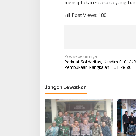
menciptakan suasana yang harm
Post Views:
180
N
Pos sebelumnya
Perkuat Solidaritas, Kasdim 0101/KB
a
Pembukaan Rangkaian HUT ke-80 T
v
i
Jangan Lewatkan
g
a
s
i
p
o