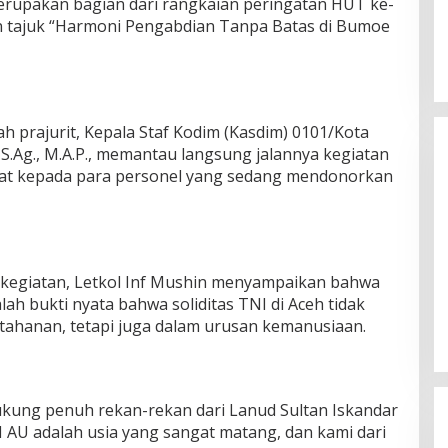
merupakan bagian dari rangkaian peringatan HUT ke-
 tajuk “Harmoni Pengabdian Tanpa Batas di Bumoe
h prajurit, Kepala Staf Kodim (Kasdim) 0101/Kota
 S.Ag., M.A.P., memantau langsung jalannya kegiatan
at kepada para personel yang sedang mendonorkan
Silaturahmi Lintas Sektor di Kuta
 kegiatan, Letkol Inf Mushin menyampaikan bahwa
Alam, TNI–Polri dan Desa
ah bukti nyata bahwa soliditas TNI di Aceh tidak
Perkokoh Kebersamaan
Di Banda Aceh
|
6 Agustus 2026
ahanan, tetapi juga dalam urusan kemanusiaan.
dukung penuh rekan-rekan dari Lanud Sultan Iskandar
 AU adalah usia yang sangat matang, dan kami dari