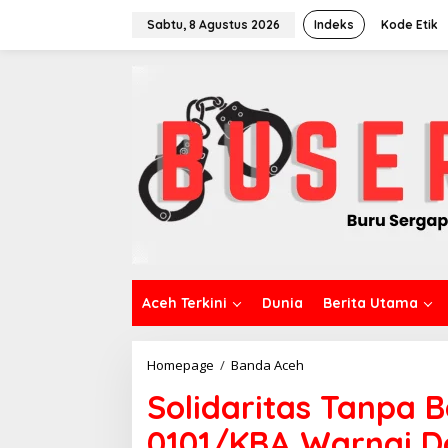
L
e
Sabtu, 8 Agustus 2026
Indeks
Kode Etik
w
a
t
i
k
e
k
o
n
t
e
n
Aceh Terkini
Dunia
Berita Utama
Homepage
/
Banda Aceh
S
o
Solidaritas Tanpa 
l
i
0101/KBA Warnai D
d