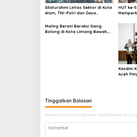
s
Silaturahmi Lintas Sektor di Kuta
HUT ke-5
Alam, TNI–Polri dan Desa
Memperk
Perkokoh Kebersamaan
Menumbu
Aceh
Maling Berani Beraksi Siang
Bolong di Kota Lintang Bawah,
Warga Resah Mendesak Polres
Tingkatkan Keamanan
Kasdim K
Aceh Pim
Personel
Tinggalkan Balasan
Alamat email Anda tidak akan dipublikasikan.
Ruas ya