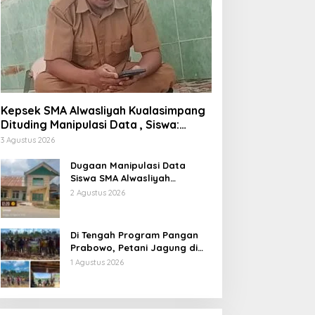
Kepsek SMA Alwasliyah Kualasimpang
Dituding Manipulasi Data , Siswa:
Datang Sesuka Hati, Dana MBG
3 Agustus 2026
Disalurkan ke Guru & Pesantren
Dugaan Manipulasi Data
Siswa SMA Alwasliyah
Kualasimpang: Sekolah Nihil
2 Agustus 2026
Murid Tapi Terima Dana BOS &
Paket Makan Bergizi
Di Tengah Program Pangan
Prabowo, Petani Jagung di
Berau Mengaku Diterpa
1 Agustus 2026
Tekanan Aparat