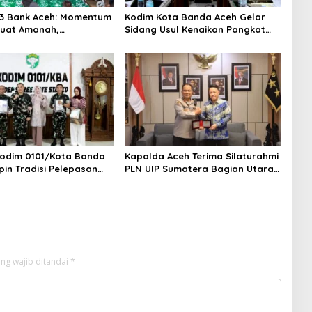
3 Bank Aceh: Momentum
Kodim Kota Banda Aceh Gelar
uat Amanah,
Sidang Usul Kenaikan Pangkat
hkan Keberkahan Bagi
Bintara dan Tamtama Periode 1
April 2027
odim 0101/Kota Banda
Kapolda Aceh Terima Silaturahmi
pin Tradisi Pelepasan
PLN UIP Sumatera Bagian Utara,
 Pindah Satuan
Perkuat Sinergi Dukung
Infrastruktur Ketenagalistrikan
ng wajib ditandai
*