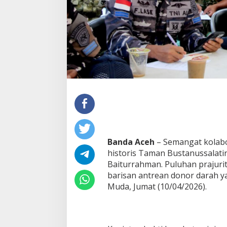
K
o
d
i
m
0
1
0
1
/
K
B
A
W
a
Banda Aceh
– Semangat kolabo
r
n
historis Taman Bustanussalat
a
Baiturrahman. Puluhan prajur
i
barisan antrean donor darah y
D
Muda, Jumat (10/04/2026).
o
n
o
r
D