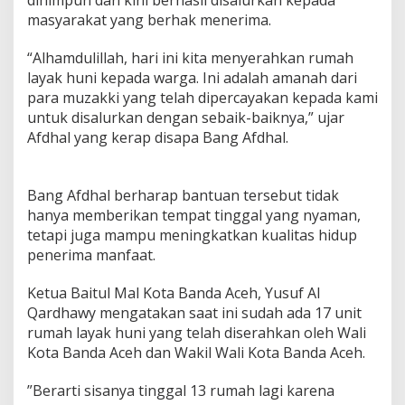
dihimpun dan kini berhasil disalurkan kepada
A
masyarakat yang berhak menerima.
m
a
“Alhamdulillah, hari ini kita menyerahkan rumah
n
a
layak huni kepada warga. Ini adalah amanah dari
h
para muzakki yang telah dipercayakan kepada kami
D
untuk disalurkan dengan sebaik-baiknya,” ujar
a
Afdhal yang kerap disapa Bang Afdhal.
r
i
M
u
Bang Afdhal berharap bantuan tersebut tidak
z
hanya memberikan tempat tinggal yang nyaman,
a
tetapi juga mampu meningkatkan kualitas hidup
k
k
penerima manfaat.
i
S
Ketua Baitul Mal Kota Banda Aceh, Yusuf Al
u
Qardhawy mengatakan saat ini sudah ada 17 unit
d
rumah layak huni yang telah diserahkan oleh Wali
a
h
Kota Banda Aceh dan Wakil Wali Kota Banda Aceh.
T
e
”Berarti sisanya tinggal 13 rumah lagi karena
r