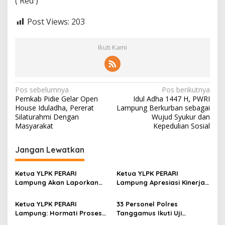
( Red )
0
2
Post Views:
203
5
Ikuti Kami
N
Pos sebelumnya
Pos berikutnya
Pemkab Pidie Gelar Open
Idul Adha 1447 H, PWRI
a
House Iduladha, Pererat
Lampung Berkurban sebagai
v
Silaturahmi Dengan
Wujud Syukur dan
Masyarakat
Kepedulian Sosial
i
g
Jangan Lewatkan
a
s
Ketua YLPK PERARI
Ketua YLPK PERARI
Lampung Akan Laporkan
Lampung Apresiasi Kinerja
i
Dugaan Penyebaran Video
Polres Lampung Tengah,
p
ke Polisi: “Saya Merasa
Laporan Slamet Riyadi
Ketua YLPK PERARI
33 Personel Polres
Dicemarkan”
Putra Masuk Tahap
Lampung: Hormati Proses
Tanggamus Ikuti Uji
o
Perkembangan
Hukum, Jangan Bawa
Kualifikasi Menembak untuk