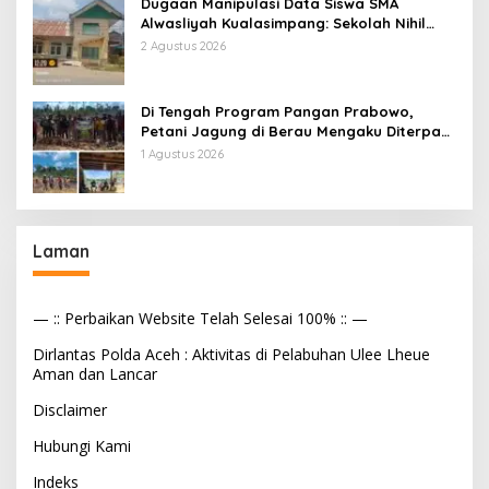
Dugaan Manipulasi Data Siswa SMA
Alwasliyah Kualasimpang: Sekolah Nihil
Murid Tapi Terima Dana BOS & Paket
2 Agustus 2026
Makan Bergizi
Di Tengah Program Pangan Prabowo,
Petani Jagung di Berau Mengaku Diterpa
Tekanan Aparat
1 Agustus 2026
Laman
— :: Perbaikan Website Telah Selesai 100% :: —
Dirlantas Polda Aceh : Aktivitas di Pelabuhan Ulee Lheue
Aman dan Lancar
Disclaimer
Hubungi Kami
Indeks