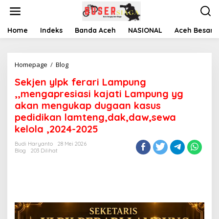
L
e
w
a
Home
Indeks
Banda Aceh
NASIONAL
Aceh Besar
t
i
k
Homepage
/
Blog
S
e
e
k
Sekjen ylpk ferari Lampung
k
o
j
n
,,mengapresiasi kajati Lampung yg
e
t
akan mengukap dugaan kasus
n
e
pedidikan lamteng,dak,daw,sewa
y
n
l
kelola ,2024-2025
p
k
Budi Haryanto
28 Mei 2026
Blog
203 Dilihat
f
e
r
a
r
i
L
a