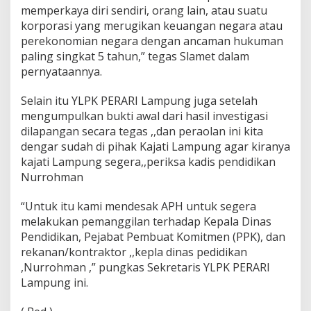
memperkaya diri sendiri, orang lain, atau suatu
d
a
korporasi yang merugikan keuangan negara atau
k
perekonomian negara dengan ancaman hukuman
,
paling singkat 5 tahun,” tegas Slamet dalam
d
pernyataannya.
a
w
,
Selain itu YLPK PERARI Lampung juga setelah
s
mengumpulkan bukti awal dari hasil investigasi
e
dilapangan secara tegas ,,dan peraolan ini kita
w
dengar sudah di pihak Kajati Lampung agar kiranya
a
k
kajati Lampung segera,,periksa kadis pendidikan
e
Nurrohman
l
o
“Untuk itu kami mendesak APH untuk segera
l
melakukan pemanggilan terhadap Kepala Dinas
a
,
Pendidikan, Pejabat Pembuat Komitmen (PPK), dan
2
rekanan/kontraktor ,,kepla dinas pedidikan
0
,Nurrohman ,” pungkas Sekretaris YLPK PERARI
2
Lampung ini.
4
-
2