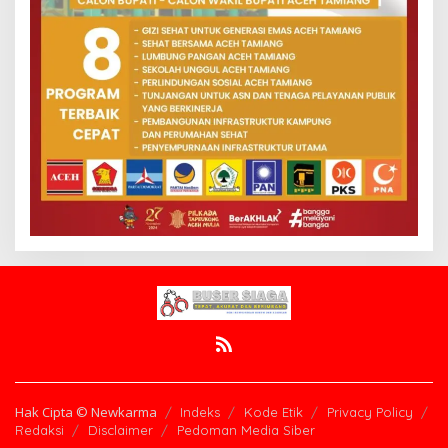
Hak Cipta © Newkarma
Indeks
Kode Etik
Privacy Policy
Redaksi
Disclaimer
Pedoman Media Siber