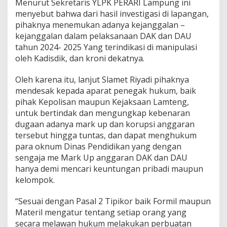
Menurut Sekretaris YLPK PERARI Lampung ini
a
menyebut bahwa dari hasil investigasi di lapangan,
a
pihaknya menemukan adanya kejanggalan –
n
k
kejanggalan dalam pelaksanaan DAK dan DAU
a
tahun 2024- 2025 Yang terindikasi di manipulasi
s
oleh Kadisdik, dan kroni dekatnya.
u
s
Oleh karena itu, lanjut Slamet Riyadi pihaknya
p
e
mendesak kepada aparat penegak hukum, baik
d
pihak Kepolisan maupun Kejaksaan Lamteng,
i
untuk bertindak dan mengungkap kebenaran
d
dugaan adanya mark up dan korupsi anggaran
i
k
tersebut hingga tuntas, dan dapat menghukum
a
para oknum Dinas Pendidikan yang dengan
n
sengaja me Mark Up anggaran DAK dan DAU
l
hanya demi mencari keuntungan pribadi maupun
a
kelompok.
m
t
e
“Sesuai dengan Pasal 2 Tipikor baik Formil maupun
n
Materil mengatur tentang setiap orang yang
g
secara melawan hukum melakukan perbuatan
,