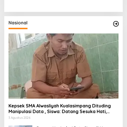
Nasional
Kepsek SMA Alwasliyah Kualasimpang Dituding
Manipulasi Data , Siswa: Datang Sesuka Hati,
Dana MBG Disalurkan ke Guru & Pesantren
3 Agustus 2026