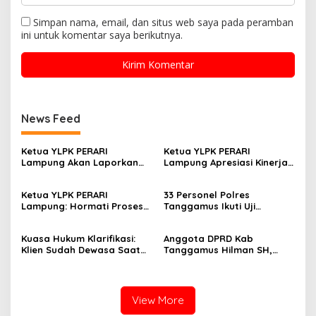
Simpan nama, email, dan situs web saya pada peramban
ini untuk komentar saya berikutnya.
News Feed
Ketua YLPK PERARI
Ketua YLPK PERARI
Lampung Akan Laporkan
Lampung Apresiasi Kinerja
Dugaan Penyebaran Video
Polres Lampung Tengah,
ke Polisi: “Saya Merasa
Laporan Slamet Riyadi
Ketua YLPK PERARI
33 Personel Polres
Dicemarkan”
Putra Masuk Tahap
Lampung: Hormati Proses
Tanggamus Ikuti Uji
Perkembangan
Hukum, Jangan Bawa
Kualifikasi Menembak untuk
Penyelidikan (SP2HP)
Kepentingan Pribadi dalam
Pengajuan Pinjam Pakai
Kuasa Hukum Klarifikasi:
Anggota DPRD Kab
Isu Pergantian Sekda dan
Senpi
Klien Sudah Dewasa Saat
Tanggamus Hilman SH,
Dugaan Makar ini Akan Kita
Kejadian September 2025
Narasumber Sosilsasi
Bawa Keranah Hukum
Bioaktifvator Nitrobacter
View More