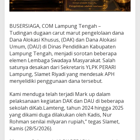
i
L
a
m
BUSERSIAGA, COM Lampung Tengah –
p
u
Tudingan dugaan carut marut pengelolaan dana
n
Dana Alokasi Khusus, (DAK) dan Dana Alokasi
g
Umum, (DAU) di Dinas Pendidikan Kabupaten
y
Lampung Tengah, menjadi sorotan beberapa
g
a
elemen Lembaga Swadaya Masyarakat. Salah
k
satunya desakan dari Sekretaris YLPK PERARI
a
Lampung, Slamet Riyadi yang mendesak APH
n
menyelidiki penggunaan dana tersebut.
m
e
n
Kami menduga telah terjadi Mark up dalam
g
pelaksanaan kegiatan DAK dan DAU di beberapa
u
sekolah diKab.Lamteng, tahun 2024 hingga 2025
k
yang dikami duga dilakukan oleh Kadis, Nur
a
Rohman senilai milyaran rupiah,” tegas Slamet,
p
d
Kamis (28/5/2026).
u
g