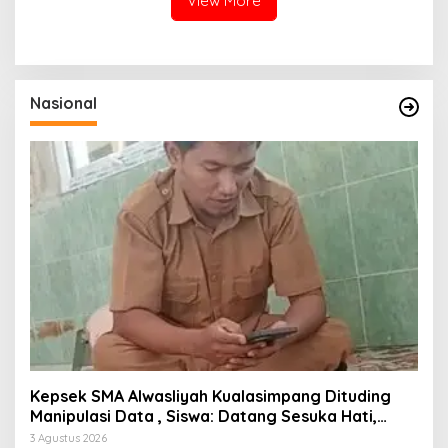
View More
ITE
Nasional
Kepsek SMA Alwasliyah Kualasimpang Dituding
Manipulasi Data , Siswa: Datang Sesuka Hati,
Dana MBG Disalurkan ke Guru & Pesantren
3 Agustus 2026