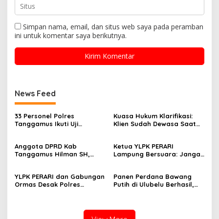
Simpan nama, email, dan situs web saya pada peramban
ini untuk komentar saya berikutnya.
News Feed
33 Personel Polres
Kuasa Hukum Klarifikasi:
Tanggamus Ikuti Uji
Klien Sudah Dewasa Saat
Kualifikasi Menembak untuk
Kejadian September 2025
Pengajuan Pinjam Pakai
Anggota DPRD Kab
Ketua YLPK PERARI
Senpi
Tanggamus Hilman SH,
Lampung Bersuara: Jangan
Narasumber Sosilsasi
Atasnamakan Masyarakat,
Bioaktifvator Nitrobacter
Dugaan Pengondisian
YLPK PERARI dan Gabungan
Panen Perdana Bawang
Massa Aksi Minta Diusut
Ormas Desak Polres
Putih di Ulubelu Berhasil,
Lampung Tengah Segera
Polres Tanggamus Hasilkan
Tindaklanjuti Laporan
Hingga 5 Ton dari Lahan
Slamet Riyadi Putra
700 Meter Persegi
Dugaan Pelanggaran UU