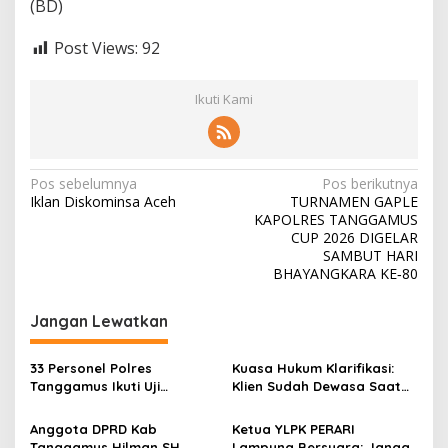
(BD)
A
N
Post Views:
92
T
U
A
Ikuti Kami
N
N
Pos sebelumnya
Pos berikutnya
Iklan Diskominsa Aceh
TURNAMEN GAPLE
a
KAPOLRES TANGGAMUS
v
CUP 2026 DIGELAR
SAMBUT HARI
i
BHAYANGKARA KE‑80
g
Jangan Lewatkan
a
s
33 Personel Polres
Kuasa Hukum Klarifikasi:
i
Tanggamus Ikuti Uji
Klien Sudah Dewasa Saat
p
Kualifikasi Menembak untuk
Kejadian September 2025
Pengajuan Pinjam Pakai
Anggota DPRD Kab
Ketua YLPK PERARI
o
Senpi
Tanggamus Hilman SH,
Lampung Bersuara: Jangan