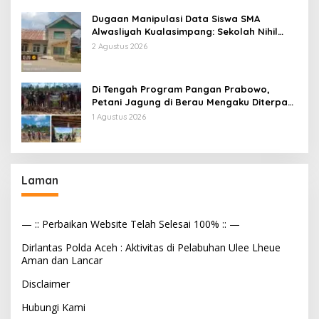
Dugaan Manipulasi Data Siswa SMA
Alwasliyah Kualasimpang: Sekolah Nihil
Murid Tapi Terima Dana BOS & Paket
2 Agustus 2026
Makan Bergizi
Di Tengah Program Pangan Prabowo,
Petani Jagung di Berau Mengaku Diterpa
Tekanan Aparat
1 Agustus 2026
Laman
— :: Perbaikan Website Telah Selesai 100% :: —
Dirlantas Polda Aceh : Aktivitas di Pelabuhan Ulee Lheue
Aman dan Lancar
Disclaimer
Hubungi Kami