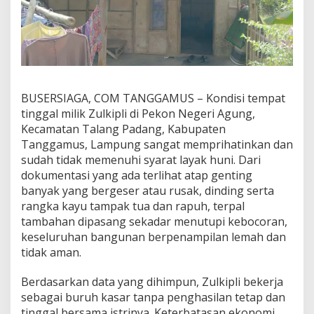
H
U
N
I
,
W
A
R
BUSERSIAGA, COM TANGGAMUS – Kondisi tempat
G
tinggal milik Zulkipli di Pekon Negeri Agung,
A
Kecamatan Talang Padang, Kabupaten
T
Tanggamus, Lampung sangat memprihatinkan dan
A
L
sudah tidak memenuhi syarat layak huni. Dari
A
dokumentasi yang ada terlihat atap genting
N
banyak yang bergeser atau rusak, dinding serta
G
rangka kayu tampak tua dan rapuh, terpal
P
A
tambahan dipasang sekadar menutupi kebocoran,
D
keseluruhan bangunan berpenampilan lemah dan
A
tidak aman.
N
G
Berdasarkan data yang dihimpun, Zulkipli bekerja
D
A
sebagai buruh kasar tanpa penghasilan tetap dan
P
tinggal bersama istrinya. Keterbatasan ekonomi