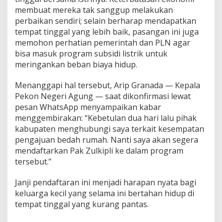
A
membuat mereka tak sanggup melakukan
T
perbaikan sendiri; selain berharap mendapatkan
T
tempat tinggal yang lebih baik, pasangan ini juga
I
T
memohon perhatian pemerintah dan PLN agar
I
bisa masuk program subsidi listrik untuk
K
meringankan beban biaya hidup.
T
E
Menanggapi hal tersebut, Arip Granada — Kepala
R
A
Pekon Negeri Agung — saat dikonfirmasi lewat
N
pesan WhatsApp menyampaikan kabar
G
menggembirakan: “Kebetulan dua hari lalu pihak
P
kabupaten menghubungi saya terkait kesempatan
E
N
pengajuan bedah rumah. Nanti saya akan segera
D
mendaftarkan Pak Zulkipli ke dalam program
A
tersebut.”
F
T
Janji pendaftaran ini menjadi harapan nyata bagi
A
R
keluarga kecil yang selama ini bertahan hidup di
A
tempat tinggal yang kurang pantas.
N
B