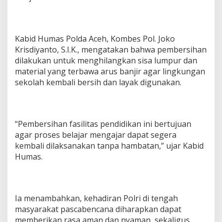
a
n
P
a
Kabid Humas Polda Aceh, Kombes Pol. Joko
s
Krisdiyanto, S.I.K., mengatakan bahwa pembersihan
c
a
dilakukan untuk menghilangkan sisa lumpur dan
b
material yang terbawa arus banjir agar lingkungan
a
sekolah kembali bersih dan layak digunakan.
n
j
i
r
“Pembersihan fasilitas pendidikan ini bertujuan
agar proses belajar mengajar dapat segera
kembali dilaksanakan tanpa hambatan,” ujar Kabid
Humas.
Ia menambahkan, kehadiran Polri di tengah
masyarakat pascabencana diharapkan dapat
memberikan rasa aman dan nyaman, sekaligus