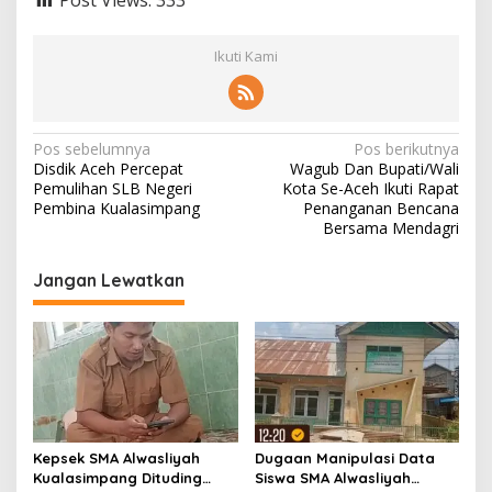
Post Views:
333
Ikuti Kami
N
Pos sebelumnya
Pos berikutnya
Disdik Aceh Percepat
Wagub Dan Bupati/Wali
a
Pemulihan SLB Negeri
Kota Se-Aceh Ikuti Rapat
v
Pembina Kualasimpang
Penanganan Bencana
Bersama Mendagri
i
g
Jangan Lewatkan
a
s
i
p
o
s
Kepsek SMA Alwasliyah
Dugaan Manipulasi Data
Kualasimpang Dituding
Siswa SMA Alwasliyah