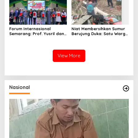
Forum Internasional
Niat Membersihkan Sumur
Semarang: Prof. Yusril dan
Berujung Duka: Satu Warga
Wakapolri Serukan
Meninggal Keracunan Gas,
Penguatan Kerangka
Satu Lainnya Dirawat
Hukum Global Lawan TPPO,
Intensif
Lindungi Perempuan dan
View More
Anak
Nasional