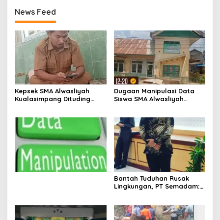
News Feed
Kepsek SMA Alwasliyah
Dugaan Manipulasi Data
Kualasimpang Dituding
Siswa SMA Alwasliyah
Manipulasi Data , Siswa:
Kualasimpang: Sekolah
Datang Sesuka Hati, Dana
Nihil Murid Tapi Terima
MBG Disalurkan ke Guru &
Dana BOS & Paket Makan
Pesantren
Bergizi
Bantah Tuduhan Rusak
Lingkungan, PT Semadam:
Dalil Sepihak Belum Teruji,
Hormati Asas Praduga
Tidak Bersalah