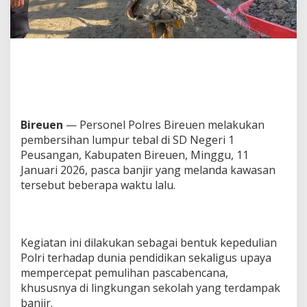
u
r
T
e
b
a
l
D
i
S
Bireuen
— Personel Polres Bireuen melakukan
D
pembersihan lumpur tebal di SD Negeri 1
N
e
Peusangan, Kabupaten Bireuen, Minggu, 11
g
Januari 2026, pasca banjir yang melanda kawasan
e
tersebut beberapa waktu lalu.
r
i
1
P
e
Kegiatan ini dilakukan sebagai bentuk kepedulian
u
Polri terhadap dunia pendidikan sekaligus upaya
s
mempercepat pemulihan pascabencana,
a
khususnya di lingkungan sekolah yang terdampak
n
g
banjir.