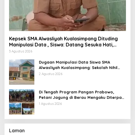
Kepsek SMA Alwasliyah Kualasimpang Dituding
Manipulasi Data , Siswa: Datang Sesuka Hati,
Dana MBG Disalurkan ke Guru & Pesantren
3 Agustus 2026
Dugaan Manipulasi Data Siswa SMA
Alwasliyah Kualasimpang: Sekolah Nihil
Murid Tapi Terima Dana BOS & Paket
2 Agustus 2026
Makan Bergizi
Di Tengah Program Pangan Prabowo,
Petani Jagung di Berau Mengaku Diterpa
Tekanan Aparat
1 Agustus 2026
Laman