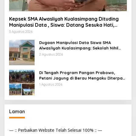
Kepsek SMA Alwasliyah Kualasimpang Dituding
Manipulasi Data , Siswa: Datang Sesuka Hati,
Dana MBG Disalurkan ke Guru & Pesantren
3 Agustus 2026
Dugaan Manipulasi Data Siswa SMA
Alwasliyah Kualasimpang: Sekolah Nihil
Murid Tapi Terima Dana BOS & Paket
2 Agustus 2026
Makan Bergizi
Di Tengah Program Pangan Prabowo,
Petani Jagung di Berau Mengaku Diterpa
Tekanan Aparat
1 Agustus 2026
Laman
— :: Perbaikan Website Telah Selesai 100% :: —