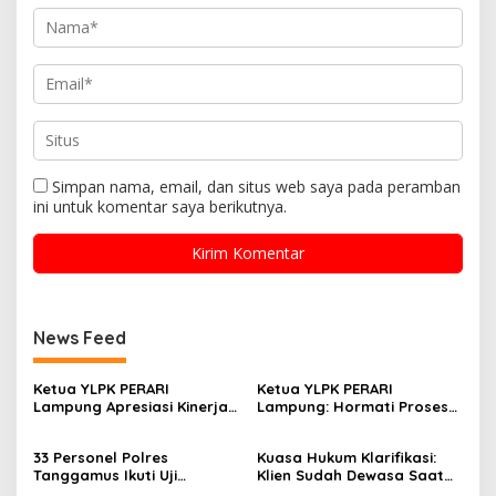
Simpan nama, email, dan situs web saya pada peramban
ini untuk komentar saya berikutnya.
News Feed
Ketua YLPK PERARI
Ketua YLPK PERARI
Lampung Apresiasi Kinerja
Lampung: Hormati Proses
Polres Lampung Tengah,
Hukum, Jangan Bawa
Laporan Slamet Riyadi
Kepentingan Pribadi dalam
33 Personel Polres
Kuasa Hukum Klarifikasi:
Putra Masuk Tahap
Isu Pergantian Sekda dan
Tanggamus Ikuti Uji
Klien Sudah Dewasa Saat
Perkembangan
Dugaan Makar ini Akan Kita
Kualifikasi Menembak untuk
Kejadian September 2025
Penyelidikan (SP2HP)
Bawa Keranah Hukum