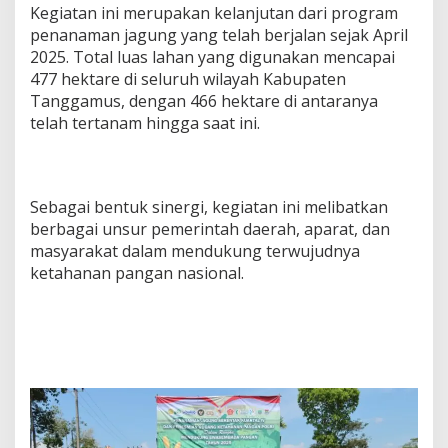
,
Kegiatan ini merupakan kelanjutan dari program
D
penanaman jagung yang telah berjalan sejak April
u
2025. Total luas lahan yang digunakan mencapai
k
477 hektare di seluruh wilayah Kabupaten
u
Tanggamus, dengan 466 hektare di antaranya
n
g
telah tertanam hingga saat ini.
S
w
a
s
Sebagai bentuk sinergi, kegiatan ini melibatkan
e
m
berbagai unsur pemerintah daerah, aparat, dan
b
masyarakat dalam mendukung terwujudnya
a
ketahanan pangan nasional.
d
a
P
a
n
g
a
n
2
0