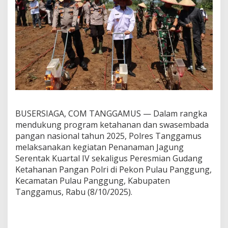
a
m
J
a
g
u
n
g
S
e
r
e
BUSERSIAGA, COM TANGGAMUS — Dalam rangka
n
t
mendukung program ketahanan dan swasembada
a
pangan nasional tahun 2025, Polres Tanggamus
k
melaksanakan kegiatan Penanaman Jagung
K
Serentak Kuartal IV sekaligus Peresmian Gudang
u
Ketahanan Pangan Polri di Pekon Pulau Panggung,
a
r
Kecamatan Pulau Panggung, Kabupaten
t
Tanggamus, Rabu (8/10/2025).
a
l
I
V