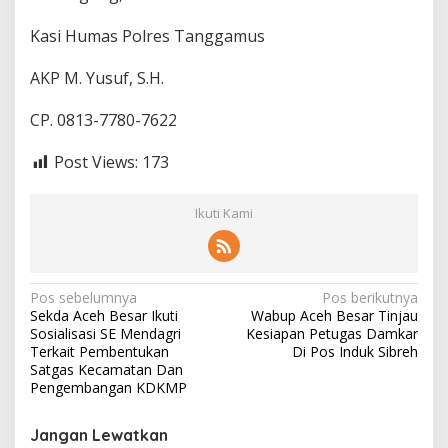
Kasi Humas Polres Tanggamus
AKP M. Yusuf, S.H.
CP. 0813-7780-7622
Post Views:
173
Ikuti Kami
N
Pos sebelumnya
Pos berikutnya
Sekda Aceh Besar Ikuti
Wabup Aceh Besar Tinjau
a
Sosialisasi SE Mendagri
Kesiapan Petugas Damkar
v
Terkait Pembentukan
Di Pos Induk Sibreh
Satgas Kecamatan Dan
i
Pengembangan KDKMP
g
Jangan Lewatkan
a