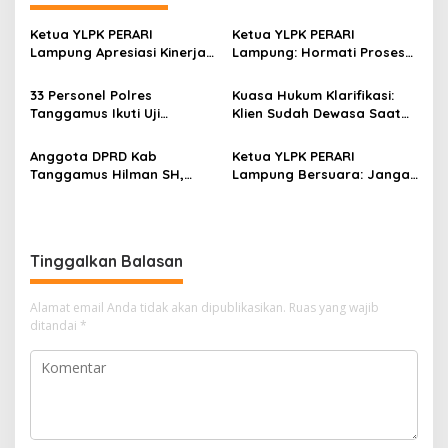
s
Ketua YLPK PERARI
Ketua YLPK PERARI
i
Lampung Apresiasi Kinerja
Lampung: Hormati Proses
p
Polres Lampung Tengah,
Hukum, Jangan Bawa
Laporan Slamet Riyadi
Kepentingan Pribadi dalam
33 Personel Polres
Kuasa Hukum Klarifikasi:
o
Putra Masuk Tahap
Isu Pergantian Sekda dan
Tanggamus Ikuti Uji
Klien Sudah Dewasa Saat
Perkembangan
Dugaan Makar ini Akan Kita
s
Kualifikasi Menembak untuk
Kejadian September 2025
Penyelidikan (SP2HP)
Bawa Keranah Hukum
Pengajuan Pinjam Pakai
Anggota DPRD Kab
Ketua YLPK PERARI
Senpi
Tanggamus Hilman SH,
Lampung Bersuara: Jangan
Narasumber Sosilsasi
Atasnamakan Masyarakat,
Bioaktifvator Nitrobacter
Dugaan Pengondisian
Massa Aksi Minta Diusut
Tinggalkan Balasan
Alamat email Anda tidak akan dipublikasikan.
Ruas yang wajib
ditandai
*