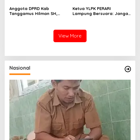
Pengajuan Pinjam Pakai
Anggota DPRD Kab
Ketua YLPK PERARI
Senpi
Tanggamus Hilman SH,
Lampung Bersuara: Jangan
Narasumber Sosilsasi
Atasnamakan Masyarakat,
Bioaktifvator Nitrobacter
Dugaan Pengondisian
Massa Aksi Minta Diusut
View More
Nasional