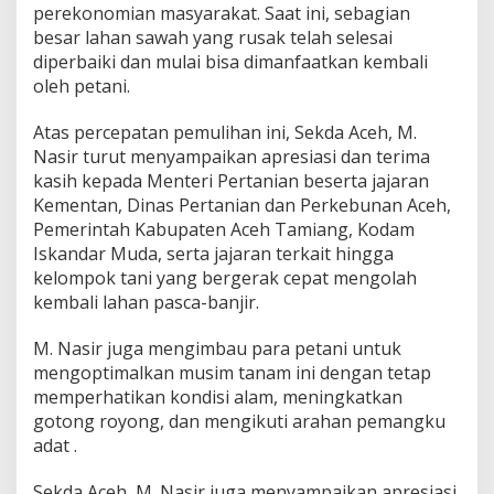
perekonomian masyarakat. Saat ini, sebagian
a
p
besar lahan sawah yang rusak telah selesai
A
diperbaiki dan mulai bisa dimanfaatkan kembali
m
oleh petani.
a
n
Atas percepatan pemulihan ini, Sekda Aceh, M.
Nasir turut menyampaikan apresiasi dan terima
kasih kepada Menteri Pertanian beserta jajaran
Kementan, Dinas Pertanian dan Perkebunan Aceh,
Pemerintah Kabupaten Aceh Tamiang, Kodam
Iskandar Muda, serta jajaran terkait hingga
kelompok tani yang bergerak cepat mengolah
kembali lahan pasca-banjir.
M. Nasir juga mengimbau para petani untuk
mengoptimalkan musim tanam ini dengan tetap
memperhatikan kondisi alam, meningkatkan
gotong royong, dan mengikuti arahan pemangku
adat .
Sekda Aceh, M. Nasir juga menyampaikan apresiasi