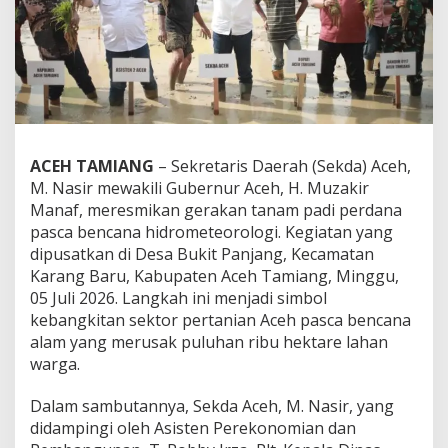
d
a
n
a
P
a
s
c
a
ACEH TAMIANG
– Sekretaris Daerah (Sekda) Aceh,
B
M. Nasir mewakili Gubernur Aceh, H. Muzakir
e
n
Manaf, meresmikan gerakan tanam padi perdana
c
pasca bencana hidrometeorologi. Kegiatan yang
a
dipusatkan di Desa Bukit Panjang, Kecamatan
n
Karang Baru, Kabupaten Aceh Tamiang, Minggu,
a
05 Juli 2026. Langkah ini menjadi simbol
,
S
kebangkitan sektor pertanian Aceh pasca bencana
e
alam yang merusak puluhan ribu hektare lahan
k
warga.
d
a
Dalam sambutannya, Sekda Aceh, M. Nasir, yang
A
c
didampingi oleh Asisten Perekonomian dan
e