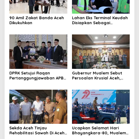
90 Amil Zakat Banda Aceh
Lahan Eks Terminal Keudah
Dikukuhkan
Disiapkan Sebagai
Kawasan Open Space Serta
Pusat Bisnis Terintegrasi
DPRK Setujui Raqan
Gubernur Mualem Sebut
Pertanggungjawaban APBK
Persoalan Krusial Aceh,
2025
Dari Tambang Ilegal
Hingga LGBT
Sekda Aceh Tinjau
Ucapkan Selamat Hari
Rehabilitasi Sawah Di Aceh
Bhayangkara-80, Mualem
Timur, Dorong Percepatan
Apresiasi Dedikasi Polri