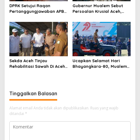
DPRK Setujui Raqan
Gubernur Mualem Sebut
Pertanggungjawaban APBK
Persoalan Krusial Aceh,
2025
Dari Tambang Ilegal
Hingga LGBT
Sekda Aceh Tinjau
Ucapkan Selamat Hari
Rehabilitasi Sawah Di Aceh
Bhayangkara-80, Mualem
Timur, Dorong Percepatan
Apresiasi Dedikasi Polri
Pemulihan Sektor Pertanian
Tinggalkan Balasan
Alamat email Anda tidak akan dipublikasikan.
Ruas yang wajib
ditandai
*