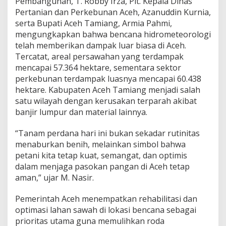
Pembangunan, T. Robby Irza, Plt. Kepala Dinas
h
Pertanian dan Perkebunan Aceh, Azanuddin Kurnia,
:
serta Bupati Aceh Tamiang, Armia Pahmi,
J
a
mengungkapkan bahwa bencana hidrometeorologi
g
telah memberikan dampak luar biasa di Aceh.
a
Tercatat, areal persawahan yang terdampak
S
mencapai 57.364 hektare, sementara sektor
t
perkebunan terdampak luasnya mencapai 60.438
a
b
hektare. Kabupaten Aceh Tamiang menjadi salah
i
satu wilayah dengan kerusakan terparah akibat
l
banjir lumpur dan material lainnya.
i
t
“Tanam perdana hari ini bukan sekadar rutinitas
a
s
menaburkan benih, melainkan simbol bahwa
P
petani kita tetap kuat, semangat, dan optimis
a
dalam menjaga pasokan pangan di Aceh tetap
n
aman,” ujar M. Nasir.
g
a
n
Pemerintah Aceh menempatkan rehabilitasi dan
T
optimasi lahan sawah di lokasi bencana sebagai
e
prioritas utama guna memulihkan roda
t