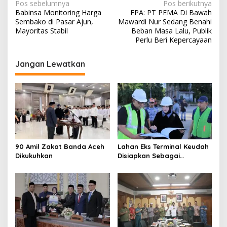
N
Pos sebelumnya
Pos berikutnya
Babinsa Monitoring Harga
FPA: PT PEMA Di Bawah
a
Sembako di Pasar Ajun,
Mawardi Nur Sedang Benahi
v
Mayoritas Stabil
Beban Masa Lalu, Publik
Perlu Beri Kepercayaan
i
g
Jangan Lewatkan
a
s
i
p
o
s
90 Amil Zakat Banda Aceh
Lahan Eks Terminal Keudah
Dikukuhkan
Disiapkan Sebagai
Kawasan Open Space Serta
Pusat Bisnis Terintegrasi