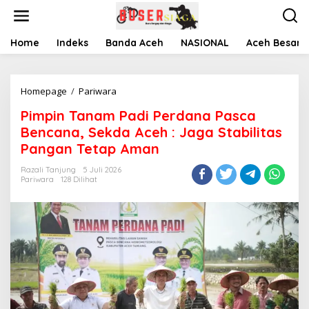
L
e
w
a
Home
Indeks
Banda Aceh
NASIONAL
Aceh Besar
t
i
k
Homepage
/
Pariwara
P
e
i
k
Pimpin Tanam Padi Perdana Pasca
m
o
p
n
Bencana, Sekda Aceh : Jaga Stabilitas
i
t
Pangan Tetap Aman
n
e
T
n
Razali Tanjung
5 Juli 2026
a
Pariwara
128 Dilihat
n
a
m
P
a
d
i
P
e
r