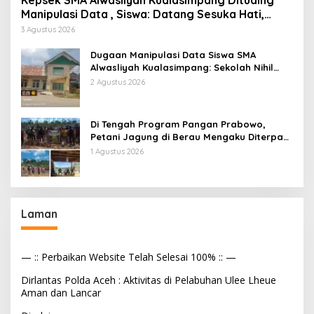
Manipulasi Data , Siswa: Datang Sesuka Hati,
Dana MBG Disalurkan ke Guru & Pesantren
3 Agustus 2026
Dugaan Manipulasi Data Siswa SMA
Alwasliyah Kualasimpang: Sekolah Nihil
Murid Tapi Terima Dana BOS & Paket
2 Agustus 2026
Makan Bergizi
Di Tengah Program Pangan Prabowo,
Petani Jagung di Berau Mengaku Diterpa
Tekanan Aparat
1 Agustus 2026
Laman
— :: Perbaikan Website Telah Selesai 100% :: —
Dirlantas Polda Aceh : Aktivitas di Pelabuhan Ulee Lheue
Aman dan Lancar