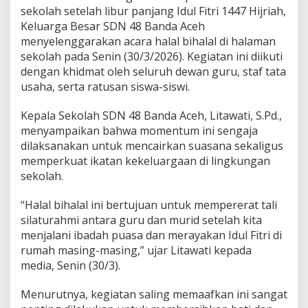
B
sekolah setelah libur panjang Idul Fitri 1447 Hijriah,
i
Keluarga Besar SDN 48 Banda Aceh
h
menyelenggarakan acara halal bihalal di halaman
a
sekolah pada Senin (30/3/2026). Kegiatan ini diikuti
l
a
dengan khidmat oleh seluruh dewan guru, staf tata
l
usaha, serta ratusan siswa-siswi.
P
a
Kepala Sekolah SDN 48 Banda Aceh, Litawati, S.Pd.,
s
menyampaikan bahwa momentum ini sengaja
c
a
dilaksanakan untuk mencairkan suasana sekaligus
L
memperkuat ikatan kekeluargaan di lingkungan
i
sekolah.
b
u
“Halal bihalal ini bertujuan untuk mempererat tali
r
I
silaturahmi antara guru dan murid setelah kita
d
menjalani ibadah puasa dan merayakan Idul Fitri di
u
rumah masing-masing,” ujar Litawati kepada
l
media, Senin (30/3).
F
i
t
Menurutnya, kegiatan saling memaafkan ini sangat
r