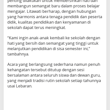
penting dilakukan untuk membersihkan hati dan
i
membangun semangat baru dalam proses belajar
1
mengajar. Litawati berharap, dengan hubungan
4
yang harmonis antara tenaga pendidik dan peserta
4
7
didik, kualitas pendidikan dan kenyamanan di
H
sekolah dapat terus meningkat.
“Kami ingin anak-anak kembali ke sekolah dengan
hati yang bersih dan semangat yang tinggi untuk
melanjutkan pendidikan di sisa semester ini,”
tambahnya.
Acara yang berlangsung sederhana namun penuh
kehangatan tersebut ditutup dengan sesi
bersalaman antara seluruh siswa dan dewan guru,
yang menjadi tradisi rutin sekolah setiap tahunnya
usai Lebaran.