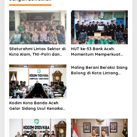
s
i
p
o
s
Silaturahmi Lintas Sektor di
HUT ke-53 Bank Aceh:
Kuta Alam, TNI–Polri dan
Momentum Memperkuat
Desa Perkokoh
Amanah, Menumbuhkan
Kebersamaan
Keberkahan Bagi Aceh
Maling Berani Beraksi Siang
Bolong di Kota Lintang
Bawah, Warga Resah
Mendesak Polres
Tingkatkan Keamanan
Kodim Kota Banda Aceh
Gelar Sidang Usul Kenaikan
Pangkat Bintara dan
Tamtama Periode 1 April
2027