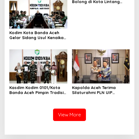
Bolong di Kota Lintang
Bawah, Warga Resah
Mendesak Polres
Tingkatkan Keamanan
Kodim Kota Banda Aceh
Gelar Sidang Usul Kenaikan
Pangkat Bintara dan
Tamtama Periode 1 April
2027
Kasdim Kodim 0101/Kota
Kapolda Aceh Terima
Banda Aceh Pimpin Tradisi
Silaturahmi PLN UIP
Pelepasan Personel Pindah
Sumatera Bagian Utara,
Satuan
Perkuat Sinergi Dukung
Infrastruktur
Ketenagalistrikan
View More