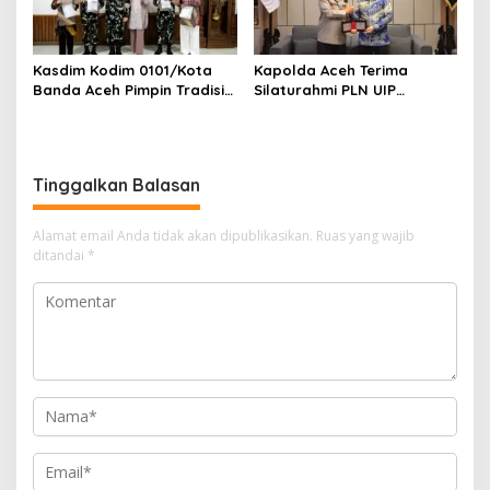
Kasdim Kodim 0101/Kota
Kapolda Aceh Terima
Banda Aceh Pimpin Tradisi
Silaturahmi PLN UIP
Pelepasan Personel Pindah
Sumatera Bagian Utara,
Satuan
Perkuat Sinergi Dukung
Infrastruktur
Ketenagalistrikan
Tinggalkan Balasan
Alamat email Anda tidak akan dipublikasikan.
Ruas yang wajib
ditandai
*