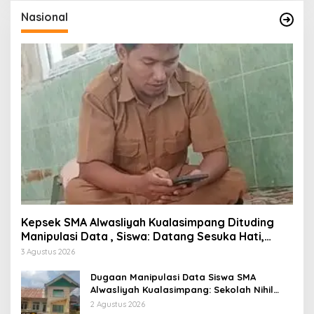
Nasional
Kepsek SMA Alwasliyah Kualasimpang Dituding
Manipulasi Data , Siswa: Datang Sesuka Hati,
Dana MBG Disalurkan ke Guru & Pesantren
3 Agustus 2026
Dugaan Manipulasi Data Siswa SMA
Alwasliyah Kualasimpang: Sekolah Nihil
Murid Tapi Terima Dana BOS & Paket
2 Agustus 2026