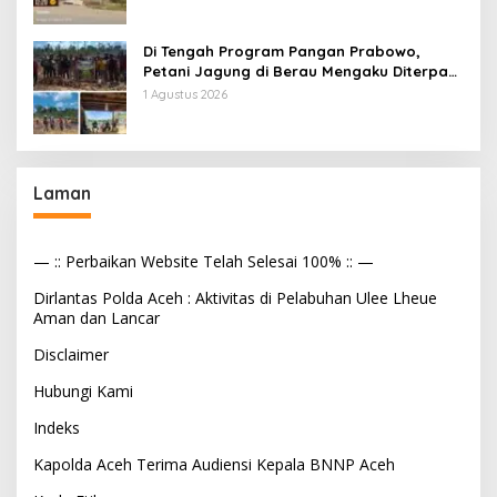
Makan Bergizi
Di Tengah Program Pangan Prabowo,
Petani Jagung di Berau Mengaku Diterpa
Tekanan Aparat
1 Agustus 2026
Laman
— :: Perbaikan Website Telah Selesai 100% :: —
Dirlantas Polda Aceh : Aktivitas di Pelabuhan Ulee Lheue
Aman dan Lancar
Disclaimer
Hubungi Kami
Indeks
Kapolda Aceh Terima Audiensi Kepala BNNP Aceh