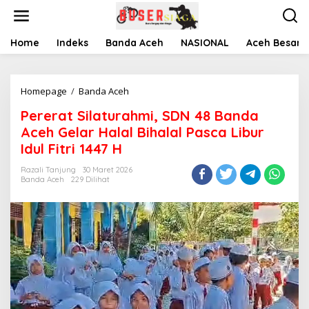
L
e
w
a
Home
Indeks
Banda Aceh
NASIONAL
Aceh Besar
t
i
k
Homepage
/
Banda Aceh
P
e
e
k
Pererat Silaturahmi, SDN 48 Banda
r
o
e
n
Aceh Gelar Halal Bihalal Pasca Libur
r
t
Idul Fitri 1447 H
a
e
t
n
Razali Tanjung
30 Maret 2026
S
Banda Aceh
229 Dilihat
i
l
a
t
u
r
a
h
m
i