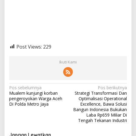
Post Views:
229
Ikuti Kami
N
Pos sebelumnya
Pos berikutnya
Mualem kunjungi korban
Strategi Transformasi Dan
a
pengeroyokan Warga Aceh
Optimalisasi Operational
v
Di Polda Metro Jaya
Excellence, Bawa Solusi
Bangun Indonesia Bukukan
i
Laba Rp659 Miliar Di
Tengah Tekanan Industri
g
a
Jangan Lewatkan