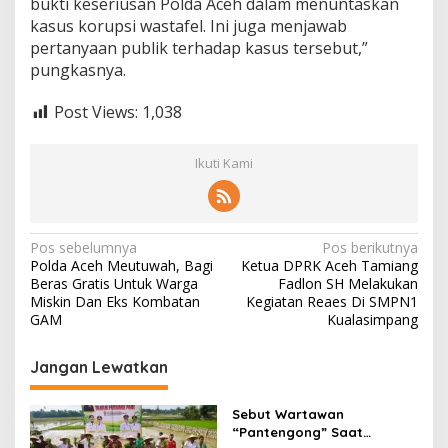
bukti keseriusan Polda Aceh dalam menuntaskan
kasus korupsi wastafel. Ini juga menjawab
pertanyaan publik terhadap kasus tersebut,”
pungkasnya.
Post Views:
1,038
Ikuti Kami
N
Pos sebelumnya
Pos berikutnya
Polda Aceh Meutuwah, Bagi
Ketua DPRK Aceh Tamiang
a
Beras Gratis Untuk Warga
Fadlon SH Melakukan
v
Miskin Dan Eks Kombatan
Kegiatan Reaes Di SMPN1
GAM
Kualasimpang
i
g
Jangan Lewatkan
a
s
Sebut Wartawan
“Pantengong” Saat