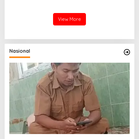
Pemerintah Pusat Segera
Bawah, Warga Resah
Normalisasi Sungai
Mendesak Polres
Tamiang
Tingkatkan Keamanan
View More
Nasional