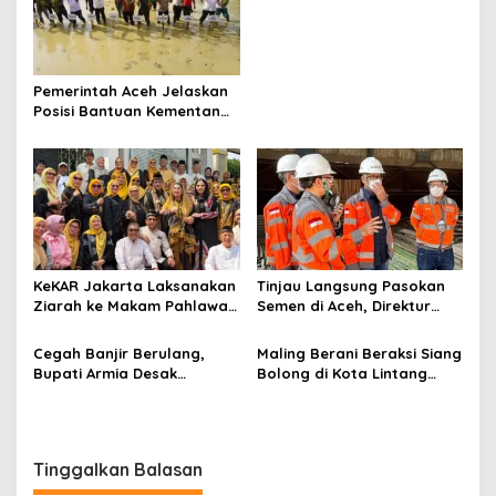
i
Dikonfirmasi Kasus
p
Manipulasi Data Siswa,
Kadisdik Aceh Diduga
o
Langgar Hukum Dan Etika,
Didesak Dicopot
s
Pemerintah Aceh Jelaskan
Posisi Bantuan Kementan
Untuk Pemulihan Sawah
Dan Kebun
KeKAR Jakarta Laksanakan
Tinjau Langsung Pasokan
Ziarah ke Makam Pahlawan
Semen di Aceh, Direktur
Nasional Cut Nyak Dhien
Utama SIG Pastikan
Distribusi Berjalan Normal
Cegah Banjir Berulang,
Maling Berani Beraksi Siang
Bupati Armia Desak
Bolong di Kota Lintang
Pemerintah Pusat Segera
Bawah, Warga Resah
Normalisasi Sungai
Mendesak Polres
Tamiang
Tingkatkan Keamanan
Tinggalkan Balasan