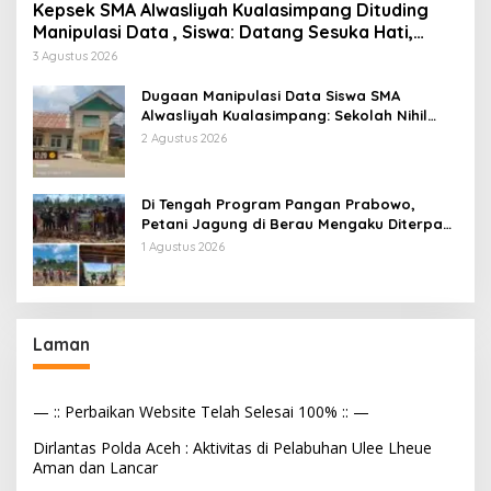
Kepsek SMA Alwasliyah Kualasimpang Dituding
Manipulasi Data , Siswa: Datang Sesuka Hati,
Dana MBG Disalurkan ke Guru & Pesantren
3 Agustus 2026
Dugaan Manipulasi Data Siswa SMA
Alwasliyah Kualasimpang: Sekolah Nihil
Murid Tapi Terima Dana BOS & Paket
2 Agustus 2026
Makan Bergizi
Di Tengah Program Pangan Prabowo,
Petani Jagung di Berau Mengaku Diterpa
Tekanan Aparat
1 Agustus 2026
Laman
— :: Perbaikan Website Telah Selesai 100% :: —
Dirlantas Polda Aceh : Aktivitas di Pelabuhan Ulee Lheue
Aman dan Lancar