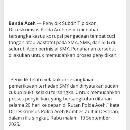
a
s
u
s
Banda Aceh
— Penyidik Subdit Tipidkor
K
o
Ditreskrimsus Polda Aceh resmi menahan
r
tersangka kasus korupsi pengadaan tempat cuci
u
tangan atau wastafel pada SMA, SMK, dan SLB di
p
seluruh Aceh berinisial SMY. Penahanan tersebut
s
dilakukan untuk memudahkan proses penyidikan.
i
W
a
s
t
“Penyidik telah melakukan serangkaian
a
pemeriksaan terhadap SMY dan dinyatakan sudah
f
e
cukup bukti selaku tersangka. Untuk memudahkan
l
proses penyidikan, yang bersangkutan ditahan
selama 20 hari ke depan di Rutan Polda Aceh,” kata
Dirreskrimsus Polda Aceh Kombes Zulhir Destrian,
dalam rilis singkat, Rabu malam, 10 September
2025.