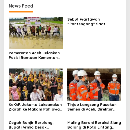
News Feed
Sebut Wartawan
“Pantengong” Saat
Dikonfirmasi Kasus
Manipulasi Data Siswa,
Kadisdik Aceh Diduga
Langgar Hukum Dan Etika,
Didesak Dicopot
Pemerintah Aceh Jelaskan
Posisi Bantuan Kementan
Untuk Pemulihan Sawah
Dan Kebun
KeKAR Jakarta Laksanakan
Tinjau Langsung Pasokan
Ziarah ke Makam Pahlawan
Semen di Aceh, Direktur
Nasional Cut Nyak Dhien
Utama SIG Pastikan
Distribusi Berjalan Normal
Cegah Banjir Berulang,
Maling Berani Beraksi Siang
Bupati Armia Desak
Bolong di Kota Lintang