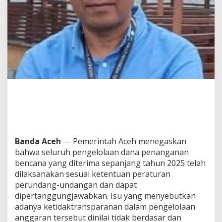
i
k
a
n
D
a
n
a
B
e
n
c
a
n
a
S
Banda Aceh
— Pemerintah Aceh menegaskan
e
bahwa seluruh pengelolaan dana penanganan
s
bencana yang diterima sepanjang tahun 2025 telah
u
dilaksanakan sesuai ketentuan peraturan
a
i
perundang-undangan dan dapat
R
dipertanggungjawabkan. Isu yang menyebutkan
e
adanya ketidaktransparanan dalam pengelolaan
g
anggaran tersebut dinilai tidak berdasar dan
u