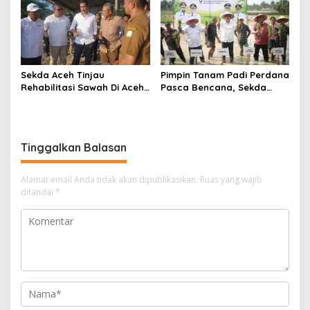
Sekda Aceh Tinjau
Pimpin Tanam Padi Perdana
Rehabilitasi Sawah Di Aceh
Pasca Bencana, Sekda
Timur, Dorong Percepatan
Aceh : Jaga Stabilitas
Pemulihan Sektor Pertanian
Pangan Tetap Aman
Tinggalkan Balasan
Alamat email Anda tidak akan dipublikasikan.
Ruas yang wajib
ditandai
*