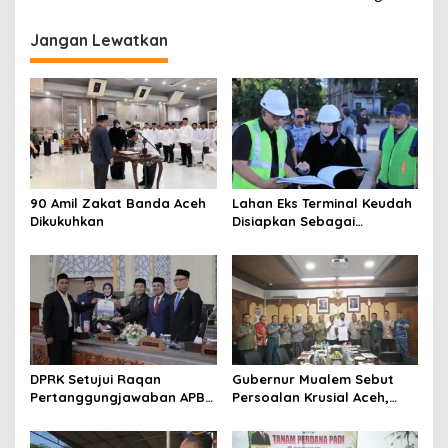
g
Jangan Lewatkan
a
s
i
p
o
s
90 Amil Zakat Banda Aceh
Lahan Eks Terminal Keudah
Dikukuhkan
Disiapkan Sebagai
Kawasan Open Space Serta
Pusat Bisnis Terintegrasi
DPRK Setujui Raqan
Gubernur Mualem Sebut
Pertanggungjawaban APBK
Persoalan Krusial Aceh,
2025
Dari Tambang Ilegal
Hingga LGBT