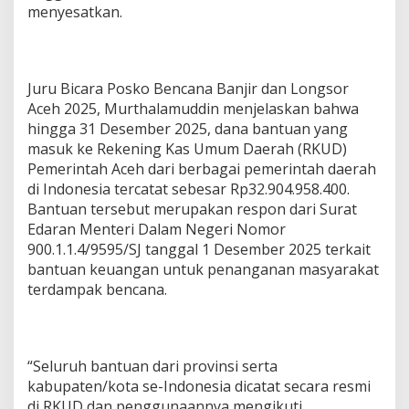
l
menyesatkan.
a
s
i
Juru Bicara Posko Bencana Banjir dan Longsor
Aceh 2025, Murthalamuddin menjelaskan bahwa
hingga 31 Desember 2025, dana bantuan yang
masuk ke Rekening Kas Umum Daerah (RKUD)
Pemerintah Aceh dari berbagai pemerintah daerah
di Indonesia tercatat sebesar Rp32.904.958.400.
Bantuan tersebut merupakan respon dari Surat
Edaran Menteri Dalam Negeri Nomor
900.1.1.4/9595/SJ tanggal 1 Desember 2025 terkait
bantuan keuangan untuk penanganan masyarakat
terdampak bencana.
“Seluruh bantuan dari provinsi serta
kabupaten/kota se-Indonesia dicatat secara resmi
di RKUD dan penggunaannya mengikuti