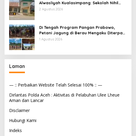
Alwasliyah Kualasimpang: Sekolah Nihil
Murid Tapi Terima Dana BOS & Paket
2 Agustus 2026
Makan Bergizi
Di Tengah Program Pangan Prabowo,
Petani Jagung di Berau Mengaku Diterpa
Tekanan Aparat
1 Agustus 2026
Laman
— :: Perbaikan Website Telah Selesai 100% :: —
Dirlantas Polda Aceh : Aktivitas di Pelabuhan Ulee Lheue
Aman dan Lancar
Disclaimer
Hubungi Kami
Indeks