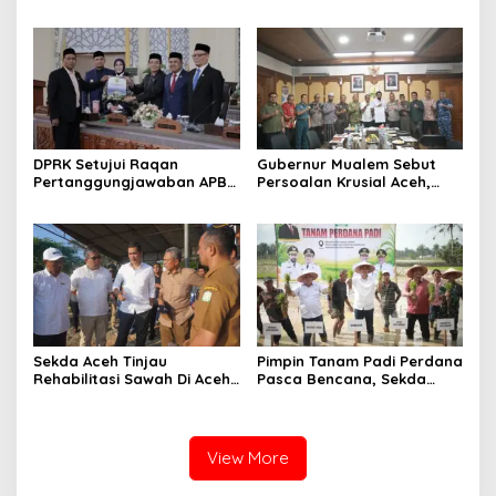
Kawasan Open Space Serta
Pusat Bisnis Terintegrasi
DPRK Setujui Raqan
Gubernur Mualem Sebut
Pertanggungjawaban APBK
Persoalan Krusial Aceh,
2025
Dari Tambang Ilegal
Hingga LGBT
Sekda Aceh Tinjau
Pimpin Tanam Padi Perdana
Rehabilitasi Sawah Di Aceh
Pasca Bencana, Sekda
Timur, Dorong Percepatan
Aceh : Jaga Stabilitas
Pemulihan Sektor Pertanian
Pangan Tetap Aman
View More