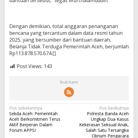
bantuan tersebut,” tegas Murthalamuddin.
Dengan demikian, total anggaran penanganan
bencana yang tercantum dalam data resmi tahun
2025, yang bersumber dari bantuan daerah,
Belanja Tidak Terduga Pemerintah Aceh, berjumlah
Rp113.878.570.674.[]
Post Views:
143
Ikuti Kami
N
Pos sebelumnya
Pos berikutnya
Sekda Aceh: Pemerintah
Polresta Banda Aceh
a
Aceh Berkomitmen Terus
Ungkap Dua Kasus
v
Aktif Berperan Dalam
Kekerasan Seksual Anak,
Forum APPSI
Salah Satu Tersangka
i
Oknum Pengacara