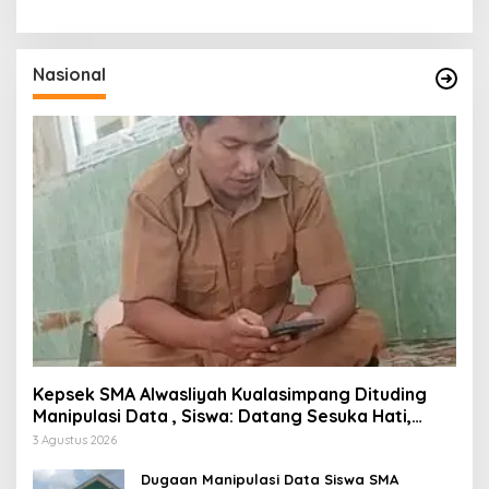
Nasional
Kepsek SMA Alwasliyah Kualasimpang Dituding
Manipulasi Data , Siswa: Datang Sesuka Hati,
Dana MBG Disalurkan ke Guru & Pesantren
3 Agustus 2026
Dugaan Manipulasi Data Siswa SMA