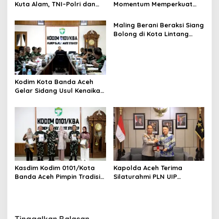
Kuta Alam, TNI–Polri dan
Momentum Memperkuat
Desa Perkokoh
Amanah, Menumbuhkan
Kebersamaan
Keberkahan Bagi Aceh
Maling Berani Beraksi Siang
Bolong di Kota Lintang
Bawah, Warga Resah
Mendesak Polres
Tingkatkan Keamanan
Kodim Kota Banda Aceh
Gelar Sidang Usul Kenaikan
Pangkat Bintara dan
Tamtama Periode 1 April
2027
Kasdim Kodim 0101/Kota
Kapolda Aceh Terima
Banda Aceh Pimpin Tradisi
Silaturahmi PLN UIP
Pelepasan Personel Pindah
Sumatera Bagian Utara,
Satuan
Perkuat Sinergi Dukung
Infrastruktur
Ketenagalistrikan