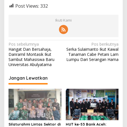
Post Views:
332
Ikuti Kami
N
Pos sebelumnya
Pos berikutnya
Hangat Dan Bersahaja,
Serka Sulaimanto Ikut Kawal
a
Danramil Montasik Ikut
Tanaman Cabe Petani Lam
v
Sambut Mahasiswa Baru
Lumpu Dari Serangan Hama
Universitas Abulyatama
i
g
Jangan Lewatkan
a
s
i
p
o
s
Silaturahmi Lintas Sektor di
HUT ke-53 Bank Aceh: