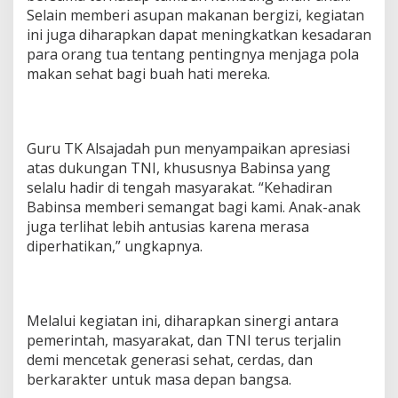
U
Selain memberi asupan makanan bergizi, kegiatan
n
ini juga diharapkan dapat meningkatkan kesadaran
t
para orang tua tentang pentingnya menjaga pola
u
makan sehat bagi buah hati mereka.
k
A
n
a
k
Guru TK Alsajadah pun menyampaikan apresiasi
T
atas dukungan TNI, khususnya Babinsa yang
K
selalu hadir di tengah masyarakat. “Kehadiran
D
a
Babinsa memberi semangat bagi kami. Anak-anak
n
juga terlihat lebih antusias karena merasa
P
diperhatikan,” ungkapnya.
A
U
D
Melalui kegiatan ini, diharapkan sinergi antara
pemerintah, masyarakat, dan TNI terus terjalin
demi mencetak generasi sehat, cerdas, dan
berkarakter untuk masa depan bangsa.