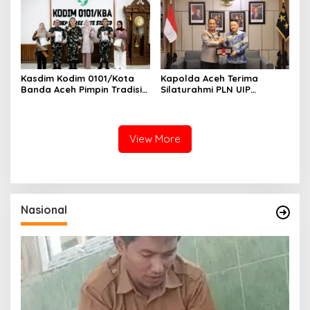
Kasdim Kodim 0101/Kota
Kapolda Aceh Terima
Banda Aceh Pimpin Tradisi
Silaturahmi PLN UIP
Pelepasan Personel Pindah
Sumatera Bagian Utara,
Satuan
Perkuat Sinergi Dukung
Infrastruktur
Ketenagalistrikan
View More
Nasional