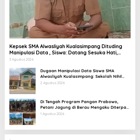
Kepsek SMA Alwasliyah Kualasimpang Dituding
Manipulasi Data , Siswa: Datang Sesuka Hati,
Dana MBG Disalurkan ke Guru & Pesantren
3 Agustus 2026
Dugaan Manipulasi Data Siswa SMA
Alwasliyah Kualasimpang: Sekolah Nihil
Murid Tapi Terima Dana BOS & Paket
2 Agustus 2026
Makan Bergizi
Di Tengah Program Pangan Prabowo,
Petani Jagung di Berau Mengaku Diterpa
Tekanan Aparat
1 Agustus 2026