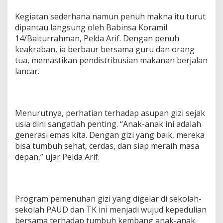
g
D
Kegiatan sederhana namun penuh makna itu turut
i
dipantau langsung oleh Babinsa Koramil
s
14/Baiturrahman, Pelda Arif. Dengan penuh
t
keakraban, ia berbaur bersama guru dan orang
r
i
tua, memastikan pendistribusian makanan berjalan
b
lancar.
u
s
i
M
Menurutnya, perhatian terhadap asupan gizi sejak
a
k
usia dini sangatlah penting. “Anak-anak ini adalah
a
generasi emas kita. Dengan gizi yang baik, mereka
n
bisa tumbuh sehat, cerdas, dan siap meraih masa
a
depan,” ujar Pelda Arif.
n
B
e
r
g
Program pemenuhan gizi yang digelar di sekolah-
i
sekolah PAUD dan TK ini menjadi wujud kepedulian
z
bersama terhadap tumbuh kembang anak-anak.
i