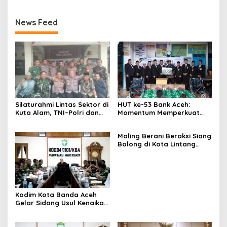
News Feed
Silaturahmi Lintas Sektor di
HUT ke-53 Bank Aceh:
Kuta Alam, TNI–Polri dan
Momentum Memperkuat
Desa Perkokoh
Amanah, Menumbuhkan
Kebersamaan
Keberkahan Bagi Aceh
Maling Berani Beraksi Siang
Bolong di Kota Lintang
Bawah, Warga Resah
Mendesak Polres
Tingkatkan Keamanan
Kodim Kota Banda Aceh
Gelar Sidang Usul Kenaikan
Pangkat Bintara dan
Tamtama Periode 1 April
2027