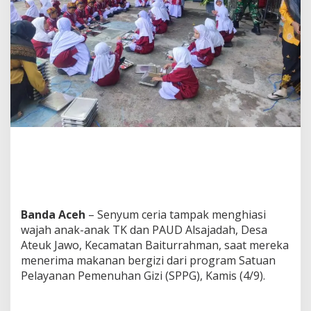
,
B
a
b
i
n
s
a
B
a
i
t
u
r
r
a
h
Banda Aceh
– Senyum ceria tampak menghiasi
m
wajah anak-anak TK dan PAUD Alsajadah, Desa
a
n
Ateuk Jawo, Kecamatan Baiturrahman, saat mereka
D
menerima makanan bergizi dari program Satuan
u
Pelayanan Pemenuhan Gizi (SPPG), Kamis (4/9).
k
u
n