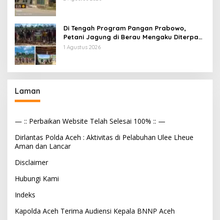
Makan Bergizi
Di Tengah Program Pangan Prabowo,
Petani Jagung di Berau Mengaku Diterpa
Tekanan Aparat
1 Agustus 2026
Laman
— :: Perbaikan Website Telah Selesai 100% :: —
Dirlantas Polda Aceh : Aktivitas di Pelabuhan Ulee Lheue
Aman dan Lancar
Disclaimer
Hubungi Kami
Indeks
Kapolda Aceh Terima Audiensi Kepala BNNP Aceh