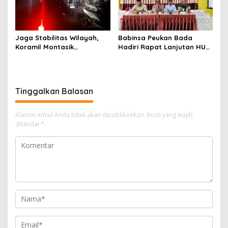
Jaga Stabilitas Wilayah,
Babinsa Peukan Bada
Koramil Montasik
Hadiri Rapat Lanjutan HUT
Intensifkan Patroli
RI ke-81, Perkuat Sinergi
Keamanan di Desa Binaan
Lintas Sektor
Tinggalkan Balasan
Alamat email Anda tidak akan dipublikasikan.
Ruas yang wajib
ditandai
*