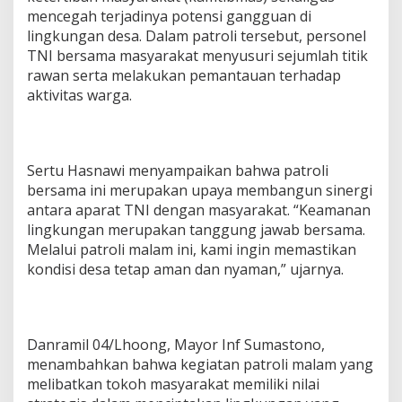
e
mencegah terjadinya potensi gangguan di
r
lingkungan desa. Dalam patroli tersebut, personel
k
TNI bersama masyarakat menyusuri sejumlah titik
u
rawan serta melakukan pemantauan terhadap
a
t
aktivitas warga.
K
e
a
m
Sertu Hasnawi menyampaikan bahwa patroli
a
n
bersama ini merupakan upaya membangun sinergi
a
antara aparat TNI dengan masyarakat. “Keamanan
n
lingkungan merupakan tanggung jawab bersama.
D
Melalui patroli malam ini, kami ingin memastikan
e
kondisi desa tetap aman dan nyaman,” ujarnya.
s
a
Danramil 04/Lhoong, Mayor Inf Sumastono,
menambahkan bahwa kegiatan patroli malam yang
melibatkan tokoh masyarakat memiliki nilai