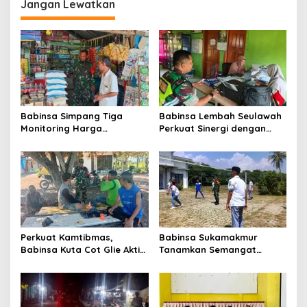
g
Jangan Lewatkan
a
s
i
p
o
s
Babinsa Simpang Tiga
Babinsa Lembah Seulawah
Monitoring Harga
Perkuat Sinergi dengan
Sembako, Pastikan
Tenaga Pendidik, Tekankan
Stabilitas dan
Pencegahan Kenakalan
Ketersediaan Bahan Pokok
Remaja dan Bahaya
Narkoba
Perkuat Kamtibmas,
Babinsa Sukamakmur
Babinsa Kuta Cot Glie Aktif
Tanamkan Semangat
Komsos Ajak Warga Jaga
Belajar, Hadir Langsung di
Ketertiban Desa
SMAN 1 untuk Motivasi
Siswa