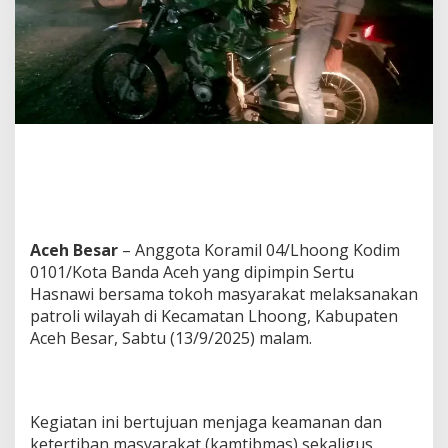
n
g
,
T
N
I
D
a
n
T
o
k
o
h
Aceh Besar
– Anggota Koramil 04/Lhoong Kodim
M
0101/Kota Banda Aceh yang dipimpin Sertu
a
Hasnawi bersama tokoh masyarakat melaksanakan
s
patroli wilayah di Kecamatan Lhoong, Kabupaten
y
a
Aceh Besar, Sabtu (13/9/2025) malam.
r
a
k
a
Kegiatan ini bertujuan menjaga keamanan dan
t
P
ketertiban masyarakat (kamtibmas) sekaligus