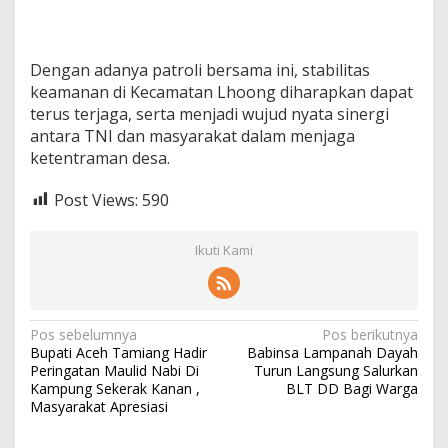
Dengan adanya patroli bersama ini, stabilitas
keamanan di Kecamatan Lhoong diharapkan dapat
terus terjaga, serta menjadi wujud nyata sinergi
antara TNI dan masyarakat dalam menjaga
ketentraman desa.
Post Views:
590
Ikuti Kami
N
Pos sebelumnya
Pos berikutnya
Bupati Aceh Tamiang Hadir
Babinsa Lampanah Dayah
a
Peringatan Maulid Nabi Di
Turun Langsung Salurkan
v
Kampung Sekerak Kanan ,
BLT DD Bagi Warga
Masyarakat Apresiasi
i