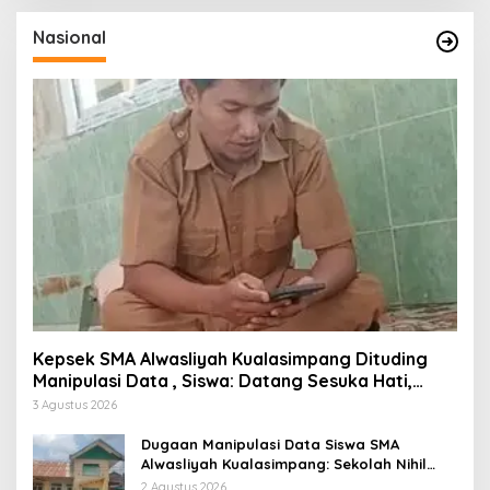
Nasional
Kepsek SMA Alwasliyah Kualasimpang Dituding
Manipulasi Data , Siswa: Datang Sesuka Hati,
Dana MBG Disalurkan ke Guru & Pesantren
3 Agustus 2026
Dugaan Manipulasi Data Siswa SMA
Alwasliyah Kualasimpang: Sekolah Nihil
Murid Tapi Terima Dana BOS & Paket
2 Agustus 2026