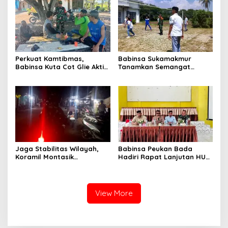
Ketersediaan Bahan Pokok
Remaja dan Bahaya
Narkoba
Perkuat Kamtibmas,
Babinsa Sukamakmur
Babinsa Kuta Cot Glie Aktif
Tanamkan Semangat
Komsos Ajak Warga Jaga
Belajar, Hadir Langsung di
Ketertiban Desa
SMAN 1 untuk Motivasi
Siswa
Jaga Stabilitas Wilayah,
Babinsa Peukan Bada
Koramil Montasik
Hadiri Rapat Lanjutan HUT
Intensifkan Patroli
RI ke-81, Perkuat Sinergi
Keamanan di Desa Binaan
Lintas Sektor
View More