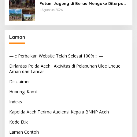
Petani Jagung di Berau Mengaku Diterpa
Tekanan Aparat
1 Agustus 2026
Laman
— :: Perbaikan Website Telah Selesai 100% :: —
Dirlantas Polda Aceh : Aktivitas di Pelabuhan Ulee Lheue
Aman dan Lancar
Disclaimer
Hubungi Kami
Indeks
Kapolda Aceh Terima Audiensi Kepala BNNP Aceh
Kode Etik
Laman Contoh