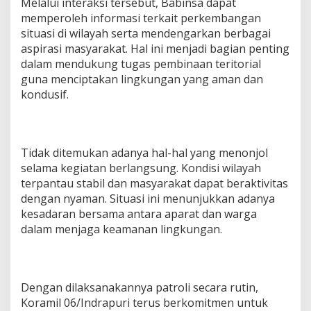
Melalui interaksi tersebut, Babinsa dapat
a
memperoleh informasi terkait perkembangan
t
situasi di wilayah serta mendengarkan berbagai
a
n
aspirasi masyarakat. Hal ini menjadi bagian penting
d
dalam mendukung tugas pembinaan teritorial
e
guna menciptakan lingkungan yang aman dan
n
kondusif.
g
a
n
W
a
Tidak ditemukan adanya hal-hal yang menonjol
r
selama kegiatan berlangsung. Kondisi wilayah
g
terpantau stabil dan masyarakat dapat beraktivitas
a
dengan nyaman. Situasi ini menunjukkan adanya
kesadaran bersama antara aparat dan warga
dalam menjaga keamanan lingkungan.
Dengan dilaksanakannya patroli secara rutin,
Koramil 06/Indrapuri terus berkomitmen untuk