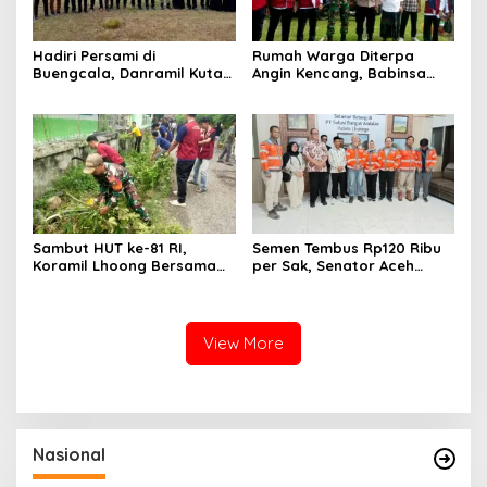
Hadiri Persami di
Rumah Warga Diterpa
Buengcala, Danramil Kuta
Angin Kencang, Babinsa
Baro Dorong Semangat
Meunasah Lhok Dampingi
Kebersamaan Generasi
Penyaluran Bantuan Masa
Muda
Panik
Sambut HUT ke-81 RI,
Semen Tembus Rp120 Ribu
Koramil Lhoong Bersama
per Sak, Senator Aceh
Warga Gotong Royong
Azhari Cage Sidak PT SBA
Bersihkan Lingkungan
Lhoknga
View More
Nasional