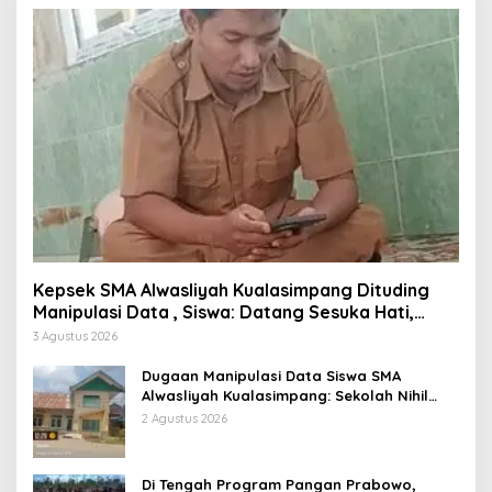
Kepsek SMA Alwasliyah Kualasimpang Dituding
Manipulasi Data , Siswa: Datang Sesuka Hati,
Dana MBG Disalurkan ke Guru & Pesantren
3 Agustus 2026
Dugaan Manipulasi Data Siswa SMA
Alwasliyah Kualasimpang: Sekolah Nihil
Murid Tapi Terima Dana BOS & Paket
2 Agustus 2026
Makan Bergizi
Di Tengah Program Pangan Prabowo,