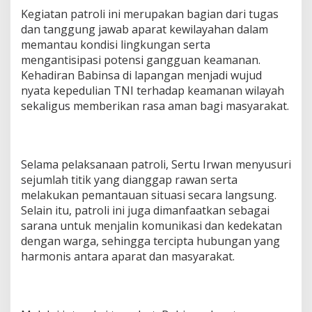
g
Kegiatan patroli ini merupakan bagian dari tugas
a
dan tanggung jawab aparat kewilayahan dalam
K
memantau kondisi lingkungan serta
e
a
mengantisipasi potensi gangguan keamanan.
m
Kehadiran Babinsa di lapangan menjadi wujud
a
nyata kepedulian TNI terhadap keamanan wilayah
n
sekaligus memberikan rasa aman bagi masyarakat.
a
n
W
i
l
Selama pelaksanaan patroli, Sertu Irwan menyusuri
a
sejumlah titik yang dianggap rawan serta
y
melakukan pemantauan situasi secara langsung.
a
h
Selain itu, patroli ini juga dimanfaatkan sebagai
d
sarana untuk menjalin komunikasi dan kedekatan
a
dengan warga, sehingga tercipta hubungan yang
n
harmonis antara aparat dan masyarakat.
K
e
d
e
k