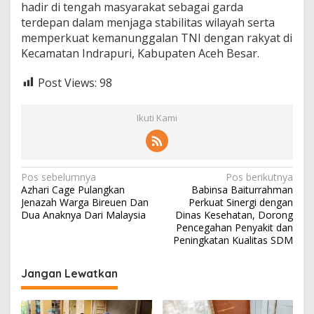
hadir di tengah masyarakat sebagai garda
terdepan dalam menjaga stabilitas wilayah serta
memperkuat kemanunggalan TNI dengan rakyat di
Kecamatan Indrapuri, Kabupaten Aceh Besar.
Post Views:
98
Ikuti Kami
N
Pos sebelumnya
Pos berikutnya
Azhari Cage Pulangkan
Babinsa Baiturrahman
a
Jenazah Warga Bireuen Dan
Perkuat Sinergi dengan
v
Dua Anaknya Dari Malaysia
Dinas Kesehatan, Dorong
Pencegahan Penyakit dan
i
Peningkatan Kualitas SDM
g
Jangan Lewatkan
a
s