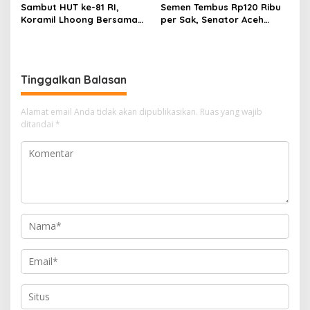
Sambut HUT ke-81 RI,
Semen Tembus Rp120 Ribu
Koramil Lhoong Bersama
per Sak, Senator Aceh
Warga Gotong Royong
Azhari Cage Sidak PT SBA
Bersihkan Lingkungan
Lhoknga
Tinggalkan Balasan
Alamat email Anda tidak akan dipublikasikan.
Ruas yang wajib
ditandai
*