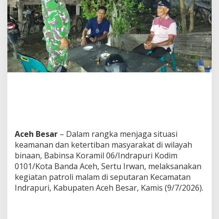
a
I
n
d
r
a
p
u
r
i
,
L
a
n
g
Aceh Besar
– Dalam rangka menjaga situasi
k
keamanan dan ketertiban masyarakat di wilayah
a
h
binaan, Babinsa Koramil 06/Indrapuri Kodim
N
0101/Kota Banda Aceh, Sertu Irwan, melaksanakan
y
kegiatan patroli malam di seputaran Kecamatan
a
Indrapuri, Kabupaten Aceh Besar, Kamis (9/7/2026).
t
a
J
a