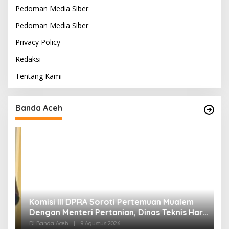
Pedoman Media Siber
Pedoman Media Siber
Privacy Policy
Redaksi
Tentang Kami
Banda Aceh
t
Komisi III DPRA Soroti Pertemuan Mualem
P
i
Dengan Menteri Pertanian, Dinas Teknis Harus
D
Dilibatkan
Di Banda Aceh
|
9 Agustus 2026
Di