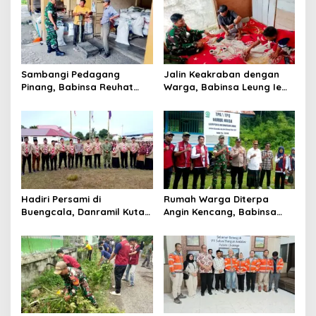
i
p
o
s
Sambangi Pedagang
Jalin Keakraban dengan
Pinang, Babinsa Reuhat
Warga, Babinsa Leung Ie
Tuha Pererat Silaturahmi
Perkuat Komunikasi di
dengan Warga
Wilayah Binaan
Hadiri Persami di
Rumah Warga Diterpa
Buengcala, Danramil Kuta
Angin Kencang, Babinsa
Baro Dorong Semangat
Meunasah Lhok Dampingi
Kebersamaan Generasi
Penyaluran Bantuan Masa
Muda
Panik