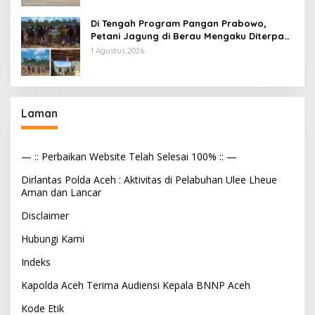
Di Tengah Program Pangan Prabowo,
Petani Jagung di Berau Mengaku Diterpa
Tekanan Aparat
1 Agustus 2026
Laman
— :: Perbaikan Website Telah Selesai 100% :: —
Dirlantas Polda Aceh : Aktivitas di Pelabuhan Ulee Lheue
Aman dan Lancar
Disclaimer
Hubungi Kami
Indeks
Kapolda Aceh Terima Audiensi Kepala BNNP Aceh
Kode Etik