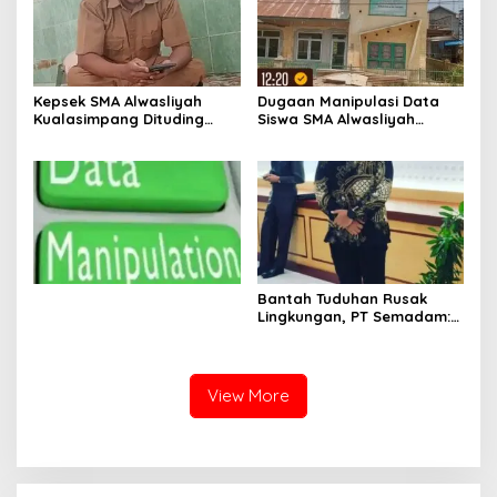
Kepsek SMA Alwasliyah
Dugaan Manipulasi Data
Kualasimpang Dituding
Siswa SMA Alwasliyah
Manipulasi Data , Siswa:
Kualasimpang: Sekolah
Datang Sesuka Hati, Dana
Nihil Murid Tapi Terima
MBG Disalurkan ke Guru &
Dana BOS & Paket Makan
Pesantren
Bergizi
Bantah Tuduhan Rusak
Lingkungan, PT Semadam:
Dalil Sepihak Belum Teruji,
Hormati Asas Praduga
Tidak Bersalah
View More