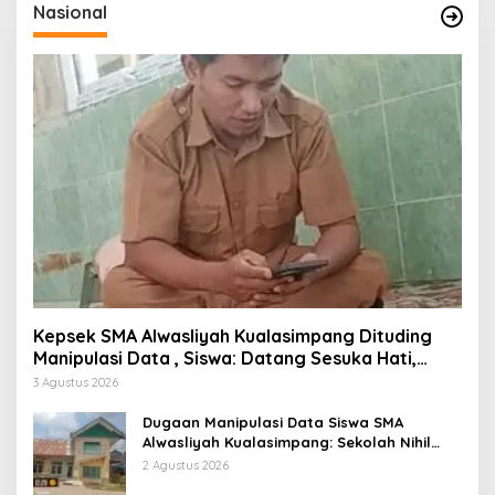
Nasional
Kepsek SMA Alwasliyah Kualasimpang Dituding
Manipulasi Data , Siswa: Datang Sesuka Hati,
Dana MBG Disalurkan ke Guru & Pesantren
3 Agustus 2026
Dugaan Manipulasi Data Siswa SMA
Alwasliyah Kualasimpang: Sekolah Nihil
Murid Tapi Terima Dana BOS & Paket
2 Agustus 2026
Makan Bergizi