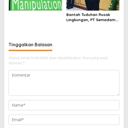
Bantah Tuduhan Rusak
Lingkungan, PT Semadam:
Dalil Sepihak Belum Teruji,
Hormati Asas Praduga
Tidak Bersalah
Tinggalkan Balasan
Alamat email Anda tidak akan dipublikasikan.
Ruas yang wajib
ditandai
*