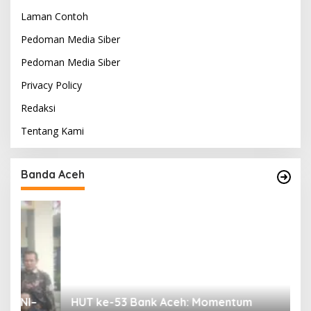
Laman Contoh
Pedoman Media Siber
Pedoman Media Siber
Privacy Policy
Redaksi
Tentang Kami
Banda Aceh
HUT ke-53 Bank Aceh: Momentum
K