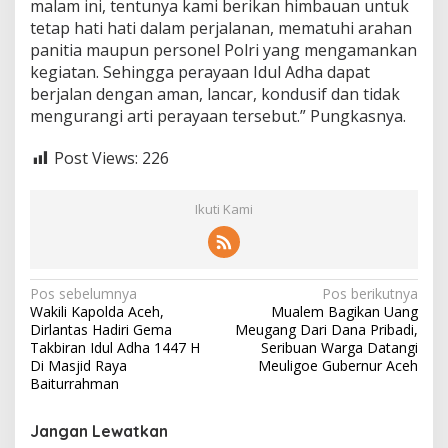
malam ini, tentunya kami berikan himbauan untuk
r
tetap hati hati dalam perjalanan, mematuhi arahan
o
l
panitia maupun personel Polri yang mengamankan
i
kegiatan. Sehingga perayaan Idul Adha dapat
W
berjalan dengan aman, lancar, kondusif dan tidak
i
mengurangi arti perayaan tersebut.” Pungkasnya.
l
a
y
Post Views:
226
a
h
Ikuti Kami
N
Pos sebelumnya
Pos berikutnya
Wakili Kapolda Aceh,
Mualem Bagikan Uang
a
Dirlantas Hadiri Gema
Meugang Dari Dana Pribadi,
v
Takbiran Idul Adha 1447 H
Seribuan Warga Datangi
Di Masjid Raya
Meuligoe Gubernur Aceh
i
Baiturrahman
g
Jangan Lewatkan
a