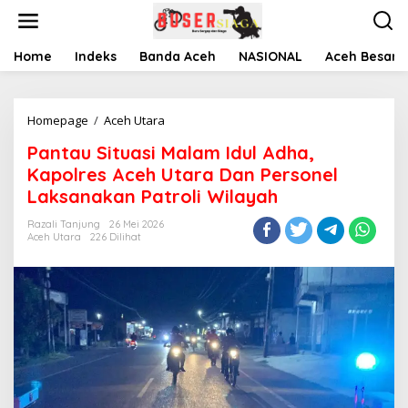
L
e
w
a
Home
Indeks
Banda Aceh
NASIONAL
Aceh Besar
t
i
k
Homepage
/
Aceh Utara
P
e
a
k
Pantau Situasi Malam Idul Adha,
n
o
t
n
Kapolres Aceh Utara Dan Personel
a
t
Laksanakan Patroli Wilayah
u
e
S
n
Razali Tanjung
26 Mei 2026
i
Aceh Utara
226 Dilihat
t
u
a
s
i
M
a
l
a
m