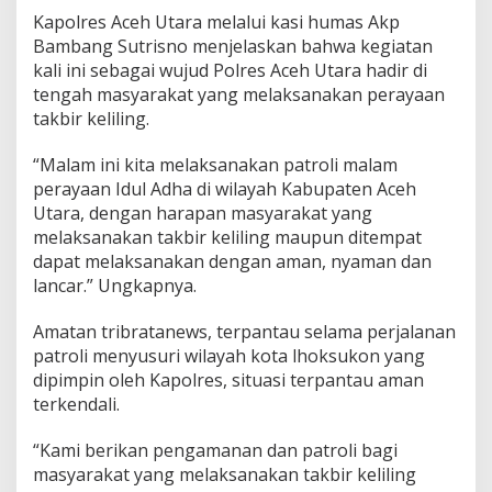
a
Kapolres Aceh Utara melalui kasi humas Akp
D
Bambang Sutrisno menjelaskan bahwa kegiatan
a
kali ini sebagai wujud Polres Aceh Utara hadir di
n
P
tengah masyarakat yang melaksanakan perayaan
e
takbir keliling.
r
s
“Malam ini kita melaksanakan patroli malam
o
perayaan Idul Adha di wilayah Kabupaten Aceh
n
e
Utara, dengan harapan masyarakat yang
l
melaksanakan takbir keliling maupun ditempat
L
dapat melaksanakan dengan aman, nyaman dan
a
lancar.” Ungkapnya.
k
s
a
Amatan tribratanews, terpantau selama perjalanan
n
patroli menyusuri wilayah kota lhoksukon yang
a
dipimpin oleh Kapolres, situasi terpantau aman
k
terkendali.
a
n
P
“Kami berikan pengamanan dan patroli bagi
a
masyarakat yang melaksanakan takbir keliling
t