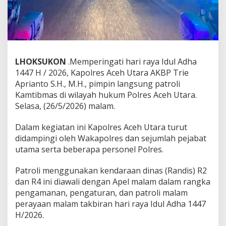
I
d
u
l
A
d
h
LHOKSUKON
.Memperingati hari raya Idul Adha
a
1447 H / 2026, Kapolres Aceh Utara AKBP Trie
,
Aprianto S.H., M.H., pimpin langsung patroli
K
Kamtibmas di wilayah hukum Polres Aceh Utara.
a
p
Selasa, (26/5/2026) malam.
o
l
Dalam kegiatan ini Kapolres Aceh Utara turut
r
didampingi oleh Wakapolres dan sejumlah pejabat
e
utama serta beberapa personel Polres.
s
A
c
Patroli menggunakan kendaraan dinas (Randis) R2
e
dan R4 ini diawali dengan Apel malam dalam rangka
h
pengamanan, pengaturan, dan patroli malam
U
perayaan malam takbiran hari raya Idul Adha 1447
t
a
H/2026.
r