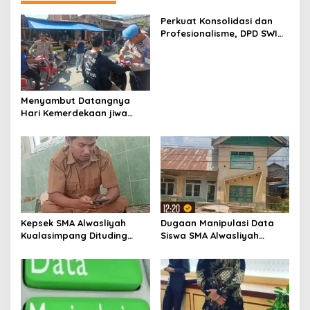
s
Perkuat Konsolidasi dan
i
Profesionalisme, DPD SWI
p
Aceh Tamiang Gelar Rapat
Pleno Pengurus
o
s
Menyambut Datangnya
Hari Kemerdekaan jiwa
Patriotik Warga Seunuddon
Bangkit
Kepsek SMA Alwasliyah
Dugaan Manipulasi Data
Kualasimpang Dituding
Siswa SMA Alwasliyah
Manipulasi Data , Siswa:
Kualasimpang: Sekolah
Datang Sesuka Hati, Dana
Nihil Murid Tapi Terima
MBG Disalurkan ke Guru &
Dana BOS & Paket Makan
Pesantren
Bergizi