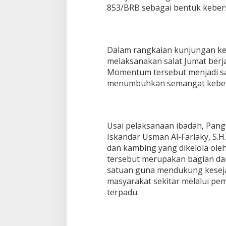
t
853/BRB sebagai bentuk kebe
i
A
c
e
Dalam rangkaian kunjungan ke
h
T
melaksanakan salat Jumat berj
i
Momentum tersebut menjadi sar
m
menumbuhkan semangat kebersa
u
r
K
u
n
Usai pelaksanaan ibadah, Pang
j
Iskandar Usman Al-Farlaky, S.H.
u
dan kambing yang dikelola ole
n
tersebut merupakan bagian da
g
i
satuan guna mendukung keseja
Y
masyarakat sekitar melalui pe
o
terpadu.
n
i
f
T