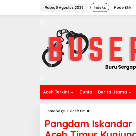
L
e
Rabu, 5 Agustus 2026
Indeks
Kode Etik
w
a
t
i
k
e
k
o
n
t
e
n
Aceh Terkini
Dunia
Berita Utama
Homepage
/
Aceh timur
P
a
Pangdam Iskandar
n
g
Aceh Timur Kunjung
d