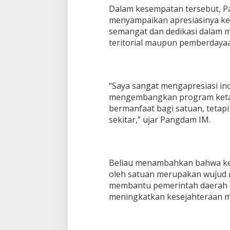
P
Dalam kesempatan tersebut, Pan
8
menyampaikan apresiasinya kep
5
semangat dan dedikasi dalam 
3
teritorial maupun pemberdayaa
/
B
R
B
“Saya sangat mengapresiasi in
mengembangkan program ketaha
bermanfaat bagi satuan, tetap
sekitar,” ujar Pangdam IM.
Beliau menambahkan bahwa keg
oleh satuan merupakan wujud n
membantu pemerintah daerah 
meningkatkan kesejahteraan m