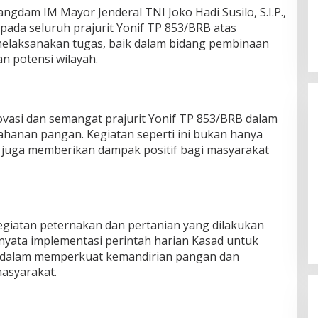
gdam IM Mayor Jenderal TNI Joko Hadi Susilo, S.I.P.,
ada seluruh prajurit Yonif TP 853/BRB atas
melaksanakan tugas, baik dalam bidang pembinaan
n potensi wilayah.
ovasi dan semangat prajurit Yonif TP 853/BRB dalam
nan pangan. Kegiatan seperti ini bukan hanya
i juga memberikan dampak positif bagi masyarakat
Kodim Kota Banda Aceh Gelar
Sidang Usul Kenaikan Pangkat
Bintara dan Tamtama Periode 1
iatan peternakan dan pertanian yang dilakukan
Di Banda Aceh
|
5 Agustus 2026
April 2027
yata implementasi perintah harian Kasad untuk
dalam memperkuat kemandirian pangan dan
asyarakat.