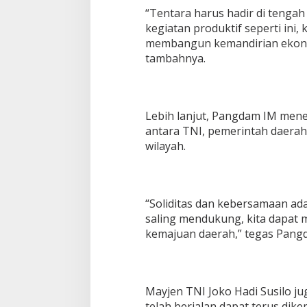
“Tentara harus hadir di teng
kegiatan produktif seperti ini
membangun kemandirian ekono
tambahnya.
Lebih lanjut, Pangdam IM mene
antara TNI, pemerintah daera
wilayah.
“Soliditas dan kebersamaan ad
saling mendukung, kita dapat 
kemajuan daerah,” tegas Pang
Mayjen TNI Joko Hadi Susilo 
telah berjalan dapat terus dik