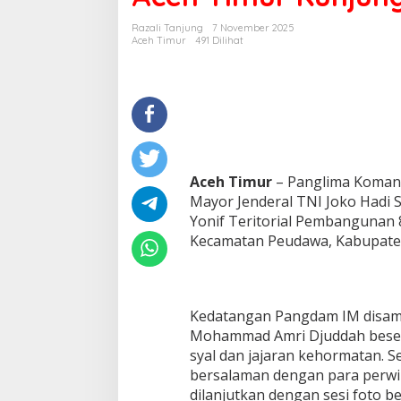
a
m
Razali Tanjung
7 November 2025
I
Aceh Timur
491 Dilihat
s
k
a
n
d
a
r
M
Aceh Timur
– Panglima Komand
u
Mayor Jenderal TNI Joko Hadi S
d
a
Yonif Teritorial Pembangunan 
b
Kecamatan Peudawa, Kabupaten
e
r
s
a
m
Kedatangan Pangdam IM disam
a
Mohammad Amri Djuddah besert
B
syal dan jajaran kehormatan.
u
bersalaman dengan para perwi
p
dilanjutkan dengan sesi foto 
a