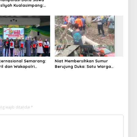
sliyah Kualasimpang:
ihil Murid Tapi Terima
 & Paket Makan Bergizi
ternasional Semarang:
Niat Membersihkan Sumur
ril dan Wakapolri
Berujung Duka: Satu Warga
 Penguatan Kerangka
Meninggal Keracunan Gas, Satu
obal Lawan TPPO,
Lainnya Dirawat Intensif
 Perempuan dan Anak
ng wajib ditandai
*