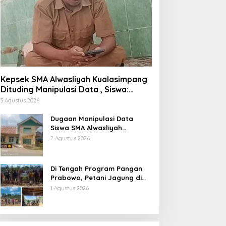
Kepsek SMA Alwasliyah Kualasimpang
Dituding Manipulasi Data , Siswa:
Datang Sesuka Hati, Dana MBG
3 Agustus 2026
Disalurkan ke Guru & Pesantren
Dugaan Manipulasi Data
Siswa SMA Alwasliyah
Kualasimpang: Sekolah Nihil
2 Agustus 2026
Murid Tapi Terima Dana BOS &
Paket Makan Bergizi
Di Tengah Program Pangan
Prabowo, Petani Jagung di
Berau Mengaku Diterpa
1 Agustus 2026
Tekanan Aparat