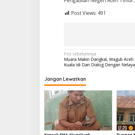
Pengadilan Negeri Aceh Timur.
Post Views:
491
N
Pos sebelumnya
Muara Makin Dangkal, Wagub Aceh 
a
Kuala Idi Dan Dialog Dengan Nelay
v
i
Jangan Lewatkan
g
a
s
i
p
o
Kepsek SMA Alwasliyah
Dugaan M