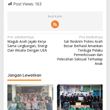
Post Views:
163
Ikuti Kami
N
Pos sebelumnya
Pos berikutnya
Wagub Aceh Jajaki Kerja
Sat Reskrim Polres Aceh
a
Sama Lingkungan, Energi
Besar Berhasil Amankan
v
Dan Wisata Dengan UEA
Terduga Pelaku
Pemerkosaan dan
i
Pelecehan Seksual Terhadap
Anak
g
a
Jangan Lewatkan
s
i
p
o
s