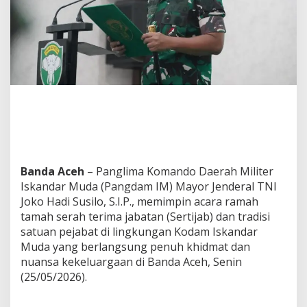
t
i
j
a
b
d
a
n
T
r
a
d
i
s
Banda Aceh
– Panglima Komando Daerah Militer
i
Iskandar Muda (Pangdam IM) Mayor Jenderal TNI
S
Joko Hadi Susilo, S.I.P., memimpin acara ramah
a
tamah serah terima jabatan (Sertijab) dan tradisi
t
u
satuan pejabat di lingkungan Kodam Iskandar
a
Muda yang berlangsung penuh khidmat dan
n
nuansa kekeluargaan di Banda Aceh, Senin
,
(25/05/2026).
d
i
G