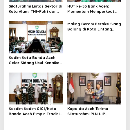
Silaturahmi Lintas Sektor di
HUT ke-53 Bank Aceh:
Kuta Alam, TNI–Polri dan
Momentum Memperkuat
Desa Perkokoh
Amanah, Menumbuhkan
Kebersamaan
Keberkahan Bagi Aceh
Maling Berani Beraksi Siang
Bolong di Kota Lintang
Bawah, Warga Resah
Mendesak Polres
Tingkatkan Keamanan
Kodim Kota Banda Aceh
Gelar Sidang Usul Kenaikan
Pangkat Bintara dan
Tamtama Periode 1 April
2027
Kasdim Kodim 0101/Kota
Kapolda Aceh Terima
Banda Aceh Pimpin Tradisi
Silaturahmi PLN UIP
Pelepasan Personel Pindah
Sumatera Bagian Utara,
Satuan
Perkuat Sinergi Dukung
Infrastruktur