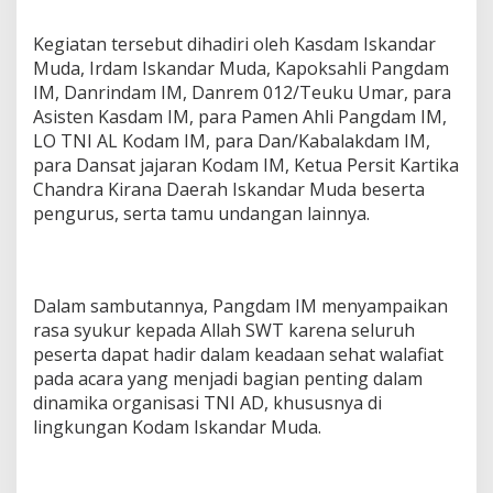
e
d
Kegiatan tersebut dihadiri oleh Kasdam Iskandar
u
Muda, Irdam Iskandar Muda, Kapoksahli Pangdam
n
IM, Danrindam IM, Danrem 012/Teuku Umar, para
g
M
Asisten Kasdam IM, para Pamen Ahli Pangdam IM,
a
LO TNI AL Kodam IM, para Dan/Kabalakdam IM,
l
para Dansat jajaran Kodam IM, Ketua Persit Kartika
a
Chandra Kirana Daerah Iskandar Muda beserta
h
a
pengurus, serta tamu undangan lainnya.
y
a
t
i
Dalam sambutannya, Pangdam IM menyampaikan
M
rasa syukur kepada Allah SWT karena seluruh
a
k
peserta dapat hadir dalam keadaan sehat walafiat
o
pada acara yang menjadi bagian penting dalam
d
dinamika organisasi TNI AD, khususnya di
a
lingkungan Kodam Iskandar Muda.
m
I
s
k