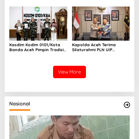
Tamtama Periode 1 April
2027
Kasdim Kodim 0101/Kota
Kapolda Aceh Terima
Banda Aceh Pimpin Tradisi
Silaturahmi PLN UIP
Pelepasan Personel Pindah
Sumatera Bagian Utara,
Satuan
Perkuat Sinergi Dukung
Infrastruktur
Ketenagalistrikan
View More
Nasional