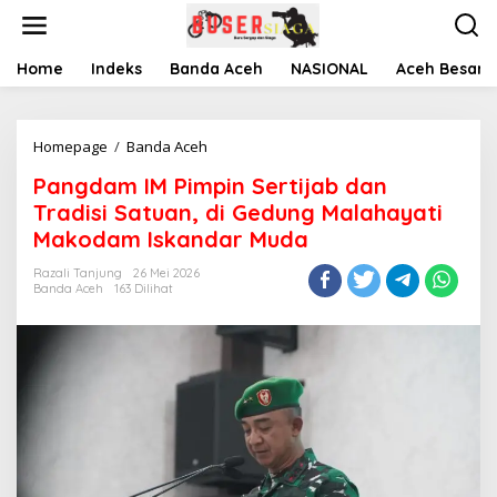
L
e
w
a
Home
Indeks
Banda Aceh
NASIONAL
Aceh Besar
t
i
k
Homepage
/
Banda Aceh
P
e
a
k
Pangdam IM Pimpin Sertijab dan
n
o
g
n
Tradisi Satuan, di Gedung Malahayati
d
t
Makodam Iskandar Muda
a
e
m
n
Razali Tanjung
26 Mei 2026
I
Banda Aceh
163 Dilihat
M
P
i
m
p
i
n
S
e
r