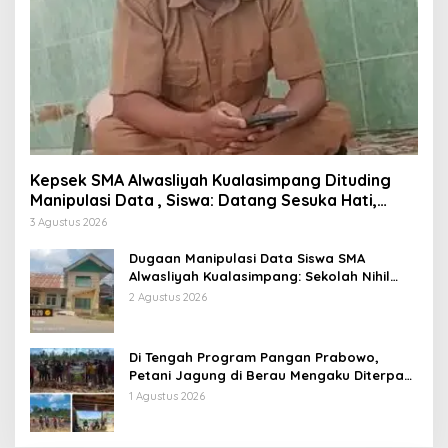
Kepsek SMA Alwasliyah Kualasimpang Dituding
Manipulasi Data , Siswa: Datang Sesuka Hati,
Dana MBG Disalurkan ke Guru & Pesantren
3 Agustus 2026
Dugaan Manipulasi Data Siswa SMA
Alwasliyah Kualasimpang: Sekolah Nihil
Murid Tapi Terima Dana BOS & Paket
2 Agustus 2026
Makan Bergizi
Di Tengah Program Pangan Prabowo,
Petani Jagung di Berau Mengaku Diterpa
Tekanan Aparat
1 Agustus 2026