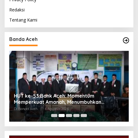
Redaksi
Tentang Kami
Banda Aceh
HUT ke-53 Bank Aceh: Momentum
K
Memperkuat Amanah, Menumbuhkan
K
Keberkahan Bagi Aceh
P
Di Banda Aceh
|
6 Agustus 2026
Di