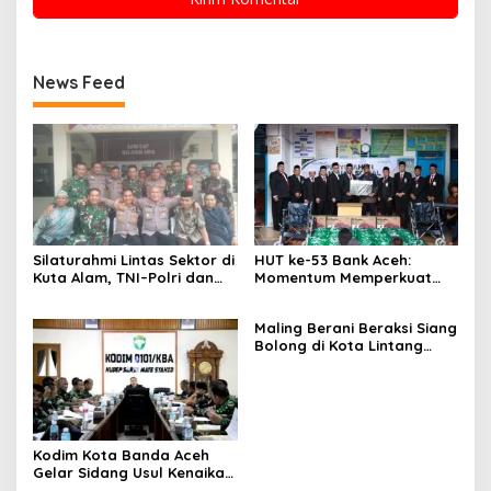
News Feed
Silaturahmi Lintas Sektor di
HUT ke-53 Bank Aceh:
Kuta Alam, TNI–Polri dan
Momentum Memperkuat
Desa Perkokoh
Amanah, Menumbuhkan
Kebersamaan
Keberkahan Bagi Aceh
Maling Berani Beraksi Siang
Bolong di Kota Lintang
Bawah, Warga Resah
Mendesak Polres
Tingkatkan Keamanan
Kodim Kota Banda Aceh
Gelar Sidang Usul Kenaikan
Pangkat Bintara dan