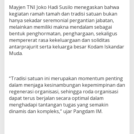
a
Mayjen TNI Joko Hadi Susilo menegaskan bahwa
n
kegiatan ramah tamah dan tradisi satuan bukan
d
hanya sekadar seremonial pergantian jabatan,
a
r
melainkan memiliki makna mendalam sebagai
M
bentuk penghormatan, penghargaan, sekaligus
u
mempererat rasa kekeluargaan dan soliditas
d
antarprajurit serta keluarga besar Kodam Iskandar
a
Muda.
“Tradisi satuan ini merupakan momentum penting
dalam menjaga kesinambungan kepemimpinan dan
regenerasi organisasi, sehingga roda organisasi
dapat terus berjalan secara optimal dalam
menghadapi tantangan tugas yang semakin
dinamis dan kompleks,” ujar Pangdam IM.