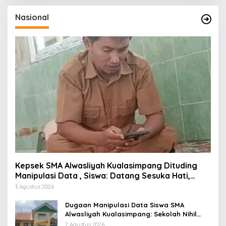
Nasional
Kepsek SMA Alwasliyah Kualasimpang Dituding
Manipulasi Data , Siswa: Datang Sesuka Hati,
Dana MBG Disalurkan ke Guru & Pesantren
3 Agustus 2026
Dugaan Manipulasi Data Siswa SMA
Alwasliyah Kualasimpang: Sekolah Nihil
Murid Tapi Terima Dana BOS & Paket
2 Agustus 2026