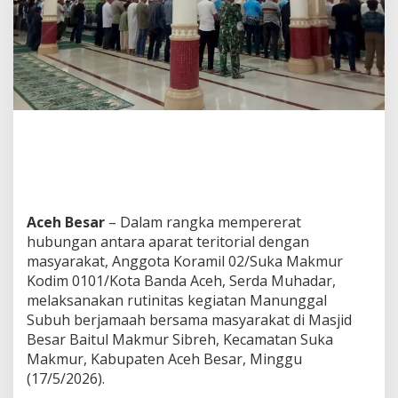
d
a
M
u
h
a
d
a
r
P
e
r
k
u
Aceh Besar
– Dalam rangka mempererat
a
hubungan antara aparat teritorial dengan
t
masyarakat, Anggota Koramil 02/Suka Makmur
S
Kodim 0101/Kota Banda Aceh, Serda Muhadar,
i
l
melaksanakan rutinitas kegiatan Manunggal
a
Subuh berjamaah bersama masyarakat di Masjid
t
Besar Baitul Makmur Sibreh, Kecamatan Suka
u
Makmur, Kabupaten Aceh Besar, Minggu
r
a
(17/5/2026).
h