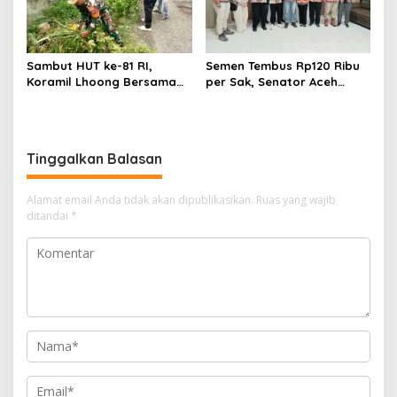
Sambut HUT ke-81 RI,
Semen Tembus Rp120 Ribu
Koramil Lhoong Bersama
per Sak, Senator Aceh
Warga Gotong Royong
Azhari Cage Sidak PT SBA
Bersihkan Lingkungan
Lhoknga
Tinggalkan Balasan
Alamat email Anda tidak akan dipublikasikan.
Ruas yang wajib
ditandai
*