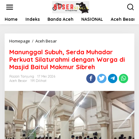
L
e
w
a
Home
Indeks
Banda Aceh
NASIONAL
Aceh Besar
t
i
k
Homepage
/
Aceh Besar
M
e
a
k
Manunggal Subuh, Serda Muhadar
n
o
u
n
Perkuat Silaturahmi dengan Warga di
n
t
Masjid Baitul Makmur Sibreh
g
e
g
n
Razali Tanjung
17 Mei 2026
a
Aceh Besar
191 Dilihat
l
S
u
b
u
h
,
S
e
r