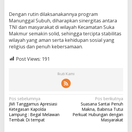
Dengan rutin dilaksanakannya program
Manunggal Subuh, diharapkan sinergitas antara
TNI dan masyarakat di wilayah Kecamatan Suka
Makmur semakin solid, sehingga tercipta stabilitas
wilayah yang aman serta kehidupan sosial yang
religius dan penuh kebersamaan.
Post Views:
191
Ikuti Kami
N
Pos sebelumnya
Pos berikutnya
JMI Tanggamus Apresiasi
Suasana Santai Penuh
a
Ketegasan Kapolda
Makna, Babinsa Tutui
v
Lampung : Begal Melawan
Perkuat Hubungan dengan
Tembak Di tempat
Masyarakat
i