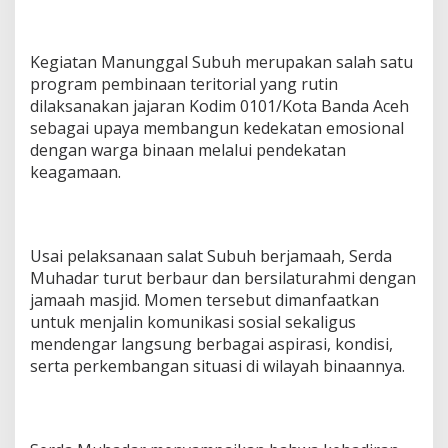
m
i
d
Kegiatan Manunggal Subuh merupakan salah satu
e
program pembinaan teritorial yang rutin
n
g
dilaksanakan jajaran Kodim 0101/Kota Banda Aceh
a
sebagai upaya membangun kedekatan emosional
n
dengan warga binaan melalui pendekatan
W
keagamaan.
a
r
g
a
d
Usai pelaksanaan salat Subuh berjamaah, Serda
i
Muhadar turut berbaur dan bersilaturahmi dengan
M
jamaah masjid. Momen tersebut dimanfaatkan
a
s
untuk menjalin komunikasi sosial sekaligus
j
mendengar langsung berbagai aspirasi, kondisi,
i
serta perkembangan situasi di wilayah binaannya.
d
B
a
i
t