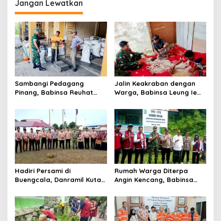
g
Jangan Lewatkan
a
s
i
p
o
s
Sambangi Pedagang
Jalin Keakraban dengan
Pinang, Babinsa Reuhat
Warga, Babinsa Leung Ie
Tuha Pererat Silaturahmi
Perkuat Komunikasi di
dengan Warga
Wilayah Binaan
Hadiri Persami di
Rumah Warga Diterpa
Buengcala, Danramil Kuta
Angin Kencang, Babinsa
Baro Dorong Semangat
Meunasah Lhok Dampingi
Kebersamaan Generasi
Penyaluran Bantuan Masa
Muda
Panik