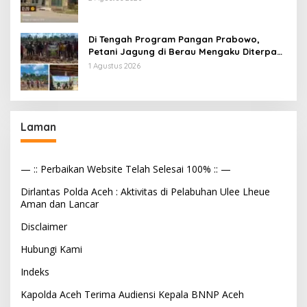
Makan Bergizi
Di Tengah Program Pangan Prabowo,
Petani Jagung di Berau Mengaku Diterpa
Tekanan Aparat
1 Agustus 2026
Laman
— :: Perbaikan Website Telah Selesai 100% :: —
Dirlantas Polda Aceh : Aktivitas di Pelabuhan Ulee Lheue
Aman dan Lancar
Disclaimer
Hubungi Kami
Indeks
Kapolda Aceh Terima Audiensi Kepala BNNP Aceh