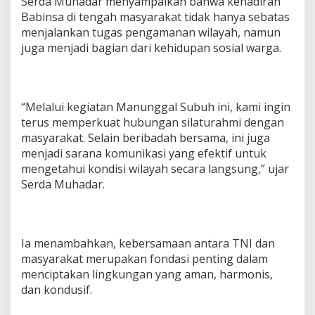
Serda Muhadar menyampaikan bahwa kehadiran
u
Babinsa di tengah masyarakat tidak hanya sebatas
l
menjalankan tugas pengamanan wilayah, namun
M
juga menjadi bagian dari kehidupan sosial warga.
a
k
m
u
r
“Melalui kegiatan Manunggal Subuh ini, kami ingin
S
terus memperkuat hubungan silaturahmi dengan
i
b
masyarakat. Selain beribadah bersama, ini juga
r
menjadi sarana komunikasi yang efektif untuk
e
mengetahui kondisi wilayah secara langsung,” ujar
h
Serda Muhadar.
Ia menambahkan, kebersamaan antara TNI dan
masyarakat merupakan fondasi penting dalam
menciptakan lingkungan yang aman, harmonis,
dan kondusif.