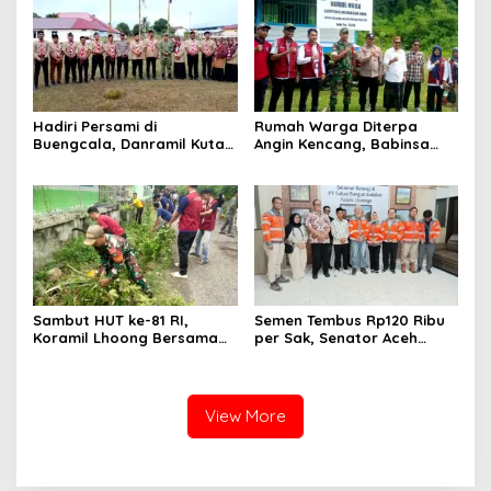
Hadiri Persami di
Rumah Warga Diterpa
Buengcala, Danramil Kuta
Angin Kencang, Babinsa
Baro Dorong Semangat
Meunasah Lhok Dampingi
Kebersamaan Generasi
Penyaluran Bantuan Masa
Muda
Panik
Sambut HUT ke-81 RI,
Semen Tembus Rp120 Ribu
Koramil Lhoong Bersama
per Sak, Senator Aceh
Warga Gotong Royong
Azhari Cage Sidak PT SBA
Bersihkan Lingkungan
Lhoknga
View More