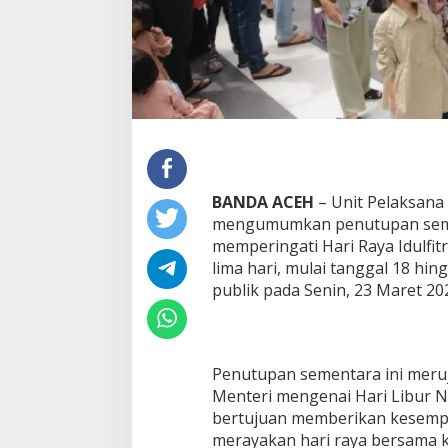
a
m
i
A
c
e
h
T
u
t
u
BANDA ACEH
– Unit Pelaksan
p
mengumumkan penutupan seme
S
e
memperingati Hari Raya Idulfi
m
lima hari, mulai tanggal 18 hi
e
publik pada Senin, 23 Maret 20
n
t
a
r
a
Penutupan sementara ini meru
1
Menteri mengenai Hari Libur N
8
bertujuan memberikan kesempa
–
merayakan hari raya bersama k
2