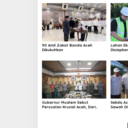
90 Amil Zakat Banda Aceh
Lahan Ek
Dikukuhkan
Disiapka
Open Spa
Terintegr
Gubernur Mualem Sebut
Sekda Ace
Persoalan Krusial Aceh, Dari
Sawah Di
Tambang Ilegal Hingga LGBT
Percepat
Pertania