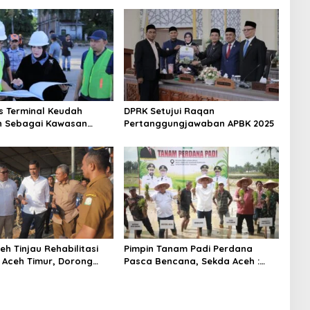
s Terminal Keudah
DPRK Setujui Raqan
n Sebagai Kawasan
Pertanggungjawaban APBK 2025
ce Serta Pusat Bisnis
asi
h Tinjau Rehabilitasi
Pimpin Tanam Padi Perdana
 Aceh Timur, Dorong
Pasca Bencana, Sekda Aceh :
an Pemulihan Sektor
Jaga Stabilitas Pangan Tetap
n
Aman