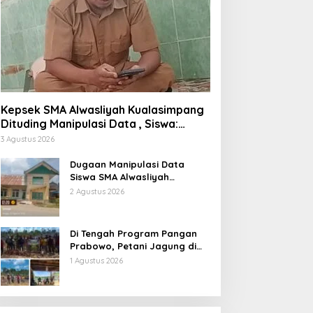
Kepsek SMA Alwasliyah Kualasimpang
Dituding Manipulasi Data , Siswa:
Datang Sesuka Hati, Dana MBG
3 Agustus 2026
Disalurkan ke Guru & Pesantren
Dugaan Manipulasi Data
Siswa SMA Alwasliyah
Kualasimpang: Sekolah Nihil
2 Agustus 2026
Murid Tapi Terima Dana BOS &
Paket Makan Bergizi
Di Tengah Program Pangan
Prabowo, Petani Jagung di
Berau Mengaku Diterpa
1 Agustus 2026
Tekanan Aparat