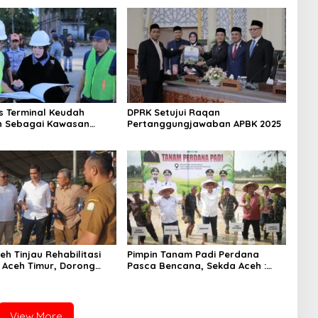
s Terminal Keudah
DPRK Setujui Raqan
n Sebagai Kawasan
Pertanggungjawaban APBK 2025
ce Serta Pusat Bisnis
asi
h Tinjau Rehabilitasi
Pimpin Tanam Padi Perdana
 Aceh Timur, Dorong
Pasca Bencana, Sekda Aceh :
an Pemulihan Sektor
Jaga Stabilitas Pangan Tetap
n
Aman
View More