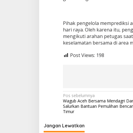
Pihak pengelola memprediksi 
hari raya. Oleh karena itu, pe
mengikuti arahan petugas saa
keselamatan bersama di area 
Post Views:
198
N
Pos sebelumnya
Wagub Aceh Bersama Mendagri Da
a
Salurkan Bantuan Pemulihan Benca
v
Timur
i
Jangan Lewatkan
g