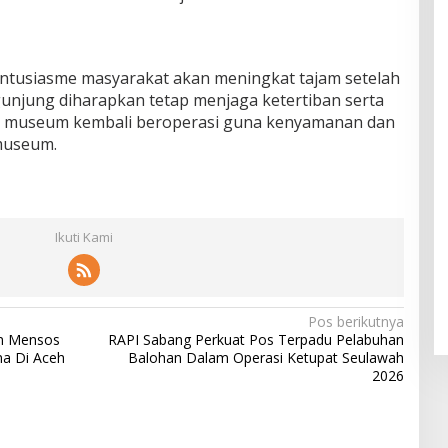
antusiasme masyarakat akan meningkat tajam setelah
ngunjung diharapkan tetap menjaga ketertiban serta
t museum kembali beroperasi guna kenyamanan dan
museum.
Ikuti Kami
Pos berikutnya
n Mensos
RAPI Sabang Perkuat Pos Terpadu Pelabuhan
na Di Aceh
Balohan Dalam Operasi Ketupat Seulawah
2026