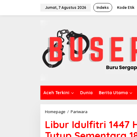
L
e
Jumat, 7 Agustus 2026
Indeks
Kode Etik
w
a
t
i
k
e
k
o
n
t
e
n
Aceh Terkini
Dunia
Berita Utama
Homepage
/
Pariwara
L
i
Libur Idulfitri 144
b
u
Tutup Sementara 1
r