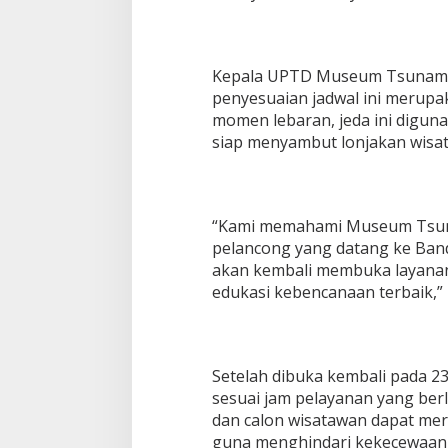
2
M
a
r
Kepala UPTD Museum Tsunami 
e
penyesuaian jadwal ini merupa
t
momen lebaran, jeda ini digun
2
0
siap menyambut lonjakan wisat
2
6
“Kami memahami Museum Tsunam
pelancong yang datang ke Banda 
akan kembali membuka layana
edukasi kebencanaan terbaik,” 
Setelah dibuka kembali pada 2
sesuai jam pelayanan yang be
dan calon wisatawan dapat me
guna menghindari kekecewaan a