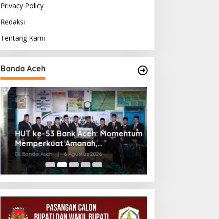
Privacy Policy
Redaksi
Tentang Kami
Banda Aceh
HUT ke-53 Bank Aceh: Momentum
Kodim Kota Band
Memperkuat Amanah,
Sidang Usul Ken
Menumbuhkan Keberkahan Bagi
Bintara dan Tam
Di Banda Aceh
|
6 Agustus 2026
Di Banda Aceh
|
5 Agu
Aceh
April 2027