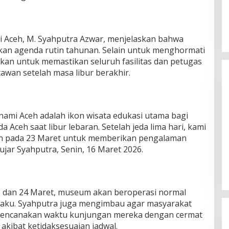
Aceh, M. Syahputra Azwar, menjelaskan bahwa
kan agenda rutin tahunan. Selain untuk menghormati
akan untuk memastikan seluruh fasilitas dan petugas
awan setelah masa libur berakhir.
i Aceh adalah ikon wisata edukasi utama bagi
Aceh saat libur lebaran. Setelah jeda lima hari, kami
n pada 23 Maret untuk memberikan pengalaman
Silaturahmi Lintas Sektor di Kuta
ujar Syahputra, Senin, 16 Maret 2026.
Alam, TNI–Polri dan Desa
Perkokoh Kebersamaan
Di Banda Aceh
|
6 Agustus 2026
3 dan 24 Maret, museum akan beroperasi normal
rlaku. Syahputra juga mengimbau agar masyarakat
rencanakan waktu kunjungan mereka dengan cermat
kibat ketidaksesuaian jadwal.