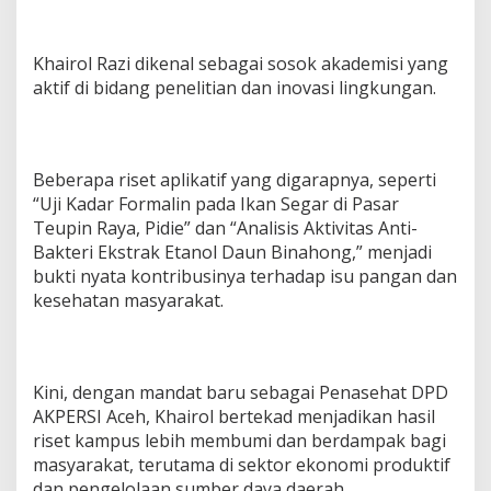
K
e
m
a
Khairol Razi dikenal sebagai sosok akademisi yang
n
aktif di bidang penelitian dan inovasi lingkungan.
d
i
r
i
Beberapa riset aplikatif yang digarapnya, seperti
a
n
“Uji Kadar Formalin pada Ikan Segar di Pasar
K
Teupin Raya, Pidie” dan “Analisis Aktivitas Anti-
a
Bakteri Ekstrak Etanol Daun Binahong,” menjadi
m
bukti nyata kontribusinya terhadap isu pangan dan
p
u
kesehatan masyarakat.
s
S
w
a
Kini, dengan mandat baru sebagai Penasehat DPD
s
AKPERSI Aceh, Khairol bertekad menjadikan hasil
t
a
riset kampus lebih membumi dan berdampak bagi
.
masyarakat, terutama di sektor ekonomi produktif
dan pengelolaan sumber daya daerah.