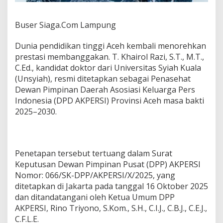
I
A
H
Buser Siaga.Com Lampung
R
e
Dunia pendidikan tinggi Aceh kembali menorehkan
s
prestasi membanggakan. T. Khairol Razi, S.T., M.T.,
m
C.Ed., kandidat doktor dari Universitas Syiah Kuala
i
J
(Unsyiah), resmi ditetapkan sebagai Penasehat
a
Dewan Pimpinan Daerah Asosiasi Keluarga Pers
d
Indonesia (DPD AKPERSI) Provinsi Aceh masa bakti
i
2025–2030.
D
e
w
a
n
Penetapan tersebut tertuang dalam Surat
P
Keputusan Dewan Pimpinan Pusat (DPP) AKPERSI
e
Nomor: 066/SK-DPP/AKPERSI/X/2025, yang
n
a
ditetapkan di Jakarta pada tanggal 16 Oktober 2025
s
dan ditandatangani oleh Ketua Umum DPP
e
AKPERSI, Rino Triyono, S.Kom., S.H., C.I.J., C.B.J., C.E.J.,
h
C.F.L.E.
a