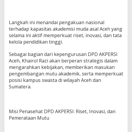
t
D
P
D
Langkah ini menandai pengakuan nasional
A
terhadap kapasitas akademisi muda asal Aceh yang
K
selama ini aktif memperkuat riset, inovasi, dan tata
P
E
kelola pendidikan tinggi.
R
S
Sebagai bagian dari kepengurusan DPD AKPERSI
I
Aceh, Khairol Razi akan berperan strategis dalam
P
mengarahkan kebijakan, memberikan masukan
r
o
pengembangan mutu akademik, serta memperkuat
v
posisi kampus swasta di wilayah Aceh dan
i
Sumatera.
n
s
i
A
c
Misi Penasehat DPD AKPERSI: Riset, Inovasi, dan
e
Pemerataan Mutu
h
:
M