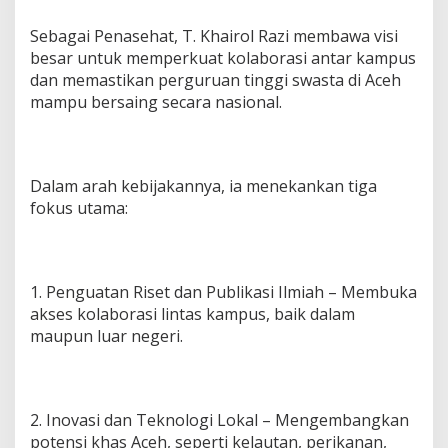
a
s
Sebagai Penasehat, T. Khairol Razi membawa visi
a
besar untuk memperkuat kolaborasi antar kampus
B
dan memastikan perguruan tinggi swasta di Aceh
a
mampu bersaing secara nasional.
k
t
i
2
0
Dalam arah kebijakannya, ia menekankan tiga
2
fokus utama:
5
-
2
0
3
1. Penguatan Riset dan Publikasi Ilmiah – Membuka
0
akses kolaborasi lintas kampus, baik dalam
:
maupun luar negeri.
D
o
s
e
n
2. Inovasi dan Teknologi Lokal – Mengembangkan
M
potensi khas Aceh, seperti kelautan, perikanan,
u