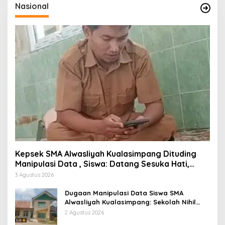
Nasional
Kepsek SMA Alwasliyah Kualasimpang Dituding
Manipulasi Data , Siswa: Datang Sesuka Hati,
Dana MBG Disalurkan ke Guru & Pesantren
3 Agustus 2026
Dugaan Manipulasi Data Siswa SMA
Alwasliyah Kualasimpang: Sekolah Nihil
Murid Tapi Terima Dana BOS & Paket
2 Agustus 2026
Makan Bergizi