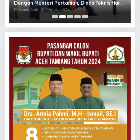
i
Dengan Menteri Pertanian, Dinas Teknis Harus
D
Dilibatkan
Di Banda Aceh
|
9 Agustus 2026
Di