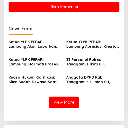
News Feed
Ketua YLPK PERARI
Ketua YLPK PERARI
Lampung Akan Laporkan
Lampung Apresiasi Kinerja
Dugaan Penyebaran Video
Polres Lampung Tengah,
ke Polisi: “Saya Merasa
Laporan Slamet Riyadi
Ketua YLPK PERARI
33 Personel Polres
Dicemarkan”
Putra Masuk Tahap
Lampung: Hormati Proses
Tanggamus Ikuti Uji
Perkembangan
Hukum, Jangan Bawa
Kualifikasi Menembak untuk
Penyelidikan (SP2HP)
Kepentingan Pribadi dalam
Pengajuan Pinjam Pakai
Kuasa Hukum Klarifikasi:
Anggota DPRD Kab
Isu Pergantian Sekda dan
Senpi
Klien Sudah Dewasa Saat
Tanggamus Hilman SH,
Dugaan Makar ini Akan Kita
Kejadian September 2025
Narasumber Sosilsasi
Bawa Keranah Hukum
Bioaktifvator Nitrobacter
View More