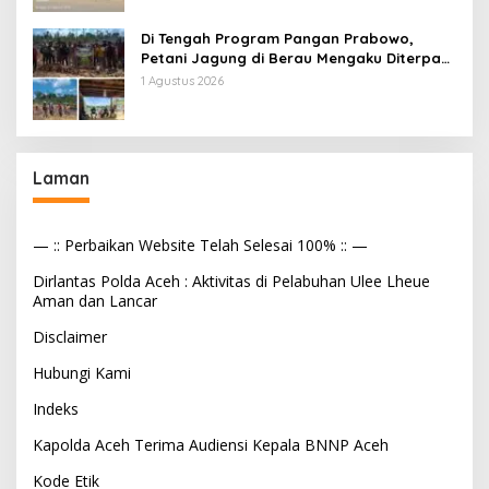
Di Tengah Program Pangan Prabowo,
Petani Jagung di Berau Mengaku Diterpa
Tekanan Aparat
1 Agustus 2026
Laman
— :: Perbaikan Website Telah Selesai 100% :: —
Dirlantas Polda Aceh : Aktivitas di Pelabuhan Ulee Lheue
Aman dan Lancar
Disclaimer
Hubungi Kami
Indeks
Kapolda Aceh Terima Audiensi Kepala BNNP Aceh
Kode Etik