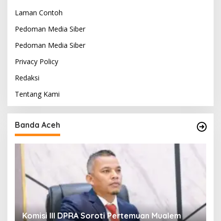
Laman Contoh
Pedoman Media Siber
Pedoman Media Siber
Privacy Policy
Redaksi
Tentang Kami
Banda Aceh
t
Komisi III DPRA Soroti Pertemuan Mualem
P