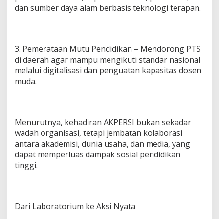
dan sumber daya alam berbasis teknologi terapan.
d
a
A
c
e
3. Pemerataan Mutu Pendidikan – Mendorong PTS
h
di daerah agar mampu mengikuti standar nasional
S
melalui digitalisasi dan penguatan kapasitas dosen
i
a
muda.
p
D
o
r
Menurutnya, kehadiran AKPERSI bukan sekadar
o
n
wadah organisasi, tetapi jembatan kolaborasi
g
antara akademisi, dunia usaha, dan media, yang
R
dapat memperluas dampak sosial pendidikan
i
tinggi.
s
e
t
d
a
Dari Laboratorium ke Aksi Nyata
n