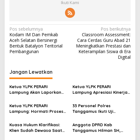
Ikuti Kami
N
Pos sebelumnya
Pos berikutnya
Kodam IM Dan Pemkab
Classroom Assessment:
a
Aceh Selatan Bersinergi
Cara Cerdas Guru Abad 21
v
Bentuk Batalyon Teritorial
Meningkatkan Prestasi dan
Pembangunan
Keterampilan Siswa di Era
i
Digital
g
Jangan Lewatkan
a
s
Ketua YLPK PERARI
Ketua YLPK PERARI
i
Lampung Akan Laporkan
Lampung Apresiasi Kinerja
p
Dugaan Penyebaran Video
Polres Lampung Tengah,
ke Polisi: “Saya Merasa
Laporan Slamet Riyadi
Ketua YLPK PERARI
33 Personel Polres
o
Dicemarkan”
Putra Masuk Tahap
Lampung: Hormati Proses
Tanggamus Ikuti Uji
Perkembangan
s
Hukum, Jangan Bawa
Kualifikasi Menembak untuk
Penyelidikan (SP2HP)
Kepentingan Pribadi dalam
Pengajuan Pinjam Pakai
Kuasa Hukum Klarifikasi:
Anggota DPRD Kab
Isu Pergantian Sekda dan
Senpi
Klien Sudah Dewasa Saat
Tanggamus Hilman SH,
Dugaan Makar ini Akan Kita
Kejadian September 2025
Narasumber Sosilsasi
Bawa Keranah Hukum