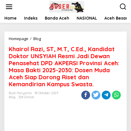
L
e
w
a
Home
Indeks
Banda Aceh
NASIONAL
Aceh Besar
t
i
k
Homepage
/
Blog
K
e
h
k
Khairol Razi, ST, M.T, C.Ed., Kandidat
a
o
i
n
Doktor UNSYIAH Resmi Jadi Dewan
r
t
Penasehat DPD AKPERSI Provinsi Aceh:
o
e
Masa Bakti 2025-2030: Dosen Muda
l
n
R
Aceh Siap Dorong Riset dan
a
Kemandirian Kampus Swasta.
z
i
Budi Haryanto
18 Oktober 2025
,
Blog
328 Dilihat
S
T
,
M
.
T