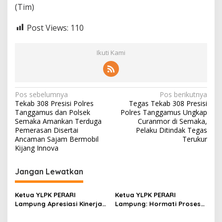
(Tim)
Post Views:
110
Ikuti Kami
N
Pos sebelumnya
Pos berikutnya
Tekab 308 Presisi Polres
Tegas Tekab 308 Presisi
a
Tanggamus dan Polsek
Polres Tanggamus Ungkap
v
Semaka Amankan Terduga
Curanmor di Semaka,
Pemerasan Disertai
Pelaku Ditindak Tegas
i
Ancaman Sajam Bermobil
Terukur
Kijang Innova
g
a
Jangan Lewatkan
s
i
Ketua YLPK PERARI
Ketua YLPK PERARI
p
Lampung Apresiasi Kinerja
Lampung: Hormati Proses
Polres Lampung Tengah,
Hukum, Jangan Bawa
o
Laporan Slamet Riyadi
Kepentingan Pribadi dalam