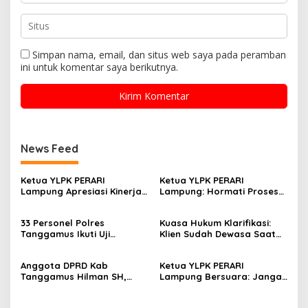
Simpan nama, email, dan situs web saya pada peramban
ini untuk komentar saya berikutnya.
News Feed
Ketua YLPK PERARI
Ketua YLPK PERARI
Lampung Apresiasi Kinerja
Lampung: Hormati Proses
Polres Lampung Tengah,
Hukum, Jangan Bawa
Laporan Slamet Riyadi
Kepentingan Pribadi dalam
33 Personel Polres
Kuasa Hukum Klarifikasi:
Putra Masuk Tahap
Isu Pergantian Sekda dan
Tanggamus Ikuti Uji
Klien Sudah Dewasa Saat
Perkembangan
Dugaan Makar ini Akan Kita
Kualifikasi Menembak untuk
Kejadian September 2025
Penyelidikan (SP2HP)
Bawa Keranah Hukum
Pengajuan Pinjam Pakai
Anggota DPRD Kab
Ketua YLPK PERARI
Senpi
Tanggamus Hilman SH,
Lampung Bersuara: Jangan
Narasumber Sosilsasi
Atasnamakan Masyarakat,
Bioaktifvator Nitrobacter
Dugaan Pengondisian