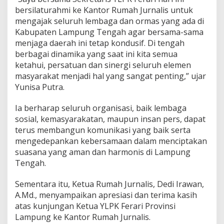
m
bersilaturahmi ke Kantor Rumah Jurnalis untuk
a
mengajak seluruh lembaga dan ormas yang ada di
s
Kabupaten Lampung Tengah agar bersama-sama
B
menjaga daerah ini tetap kondusif. Di tengah
e
r
berbagai dinamika yang saat ini kita semua
s
ketahui, persatuan dan sinergi seluruh elemen
a
masyarakat menjadi hal yang sangat penting,” ujar
t
Yunisa Putra.
u
J
a
Ia berharap seluruh organisasi, baik lembaga
g
sosial, kemasyarakatan, maupun insan pers, dapat
a
terus membangun komunikasi yang baik serta
K
mengedepankan kebersamaan dalam menciptakan
o
n
suasana yang aman dan harmonis di Lampung
d
Tengah.
u
s
Sementara itu, Ketua Rumah Jurnalis, Dedi Irawan,
i
A.Md., menyampaikan apresiasi dan terima kasih
v
i
atas kunjungan Ketua YLPK Ferari Provinsi
t
Lampung ke Kantor Rumah Jurnalis.
a