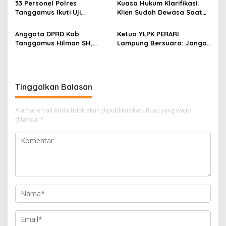
33 Personel Polres
Kuasa Hukum Klarifikasi:
Putra Masuk Tahap
Isu Pergantian Sekda dan
s
Tanggamus Ikuti Uji
Klien Sudah Dewasa Saat
Perkembangan
Dugaan Makar ini Akan Kita
Kualifikasi Menembak untuk
Kejadian September 2025
Penyelidikan (SP2HP)
Bawa Keranah Hukum
Pengajuan Pinjam Pakai
Anggota DPRD Kab
Ketua YLPK PERARI
Senpi
Tanggamus Hilman SH,
Lampung Bersuara: Jangan
Narasumber Sosilsasi
Atasnamakan Masyarakat,
Bioaktifvator Nitrobacter
Dugaan Pengondisian
Massa Aksi Minta Diusut
Tinggalkan Balasan
Alamat email Anda tidak akan dipublikasikan.
Ruas yang wajib
ditandai
*