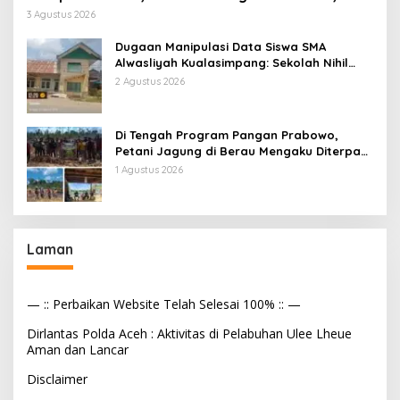
Dana MBG Disalurkan ke Guru & Pesantren
3 Agustus 2026
Dugaan Manipulasi Data Siswa SMA
Alwasliyah Kualasimpang: Sekolah Nihil
Murid Tapi Terima Dana BOS & Paket
2 Agustus 2026
Makan Bergizi
Di Tengah Program Pangan Prabowo,
Petani Jagung di Berau Mengaku Diterpa
Tekanan Aparat
1 Agustus 2026
Laman
— :: Perbaikan Website Telah Selesai 100% :: —
Dirlantas Polda Aceh : Aktivitas di Pelabuhan Ulee Lheue
Aman dan Lancar
Disclaimer