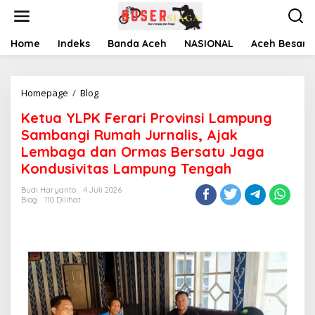
L
e
w
a
Home
Indeks
Banda Aceh
NASIONAL
Aceh Besar
t
i
k
Homepage
/
Blog
K
e
e
k
Ketua YLPK Ferari Provinsi Lampung
t
o
u
n
Sambangi Rumah Jurnalis, Ajak
a
t
Lembaga dan Ormas Bersatu Jaga
Y
e
Kondusivitas Lampung Tengah
L
n
P
Budi Haryanto
4 Juli 2026
K
Blog
110 Dilihat
F
e
r
a
r
i
P
r
o