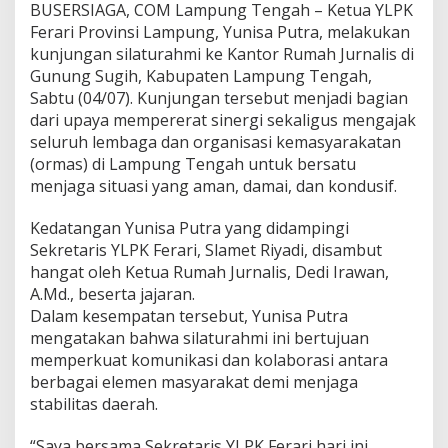
BUSERSIAGA, COM Lampung Tengah – Ketua YLPK
J
u
Ferari Provinsi Lampung, Yunisa Putra, melakukan
r
kunjungan silaturahmi ke Kantor Rumah Jurnalis di
n
Gunung Sugih, Kabupaten Lampung Tengah,
a
Sabtu (04/07). Kunjungan tersebut menjadi bagian
l
dari upaya mempererat sinergi sekaligus mengajak
i
s
seluruh lembaga dan organisasi kemasyarakatan
,
(ormas) di Lampung Tengah untuk bersatu
A
menjaga situasi yang aman, damai, dan kondusif.
j
a
Kedatangan Yunisa Putra yang didampingi
k
L
Sekretaris YLPK Ferari, Slamet Riyadi, disambut
e
hangat oleh Ketua Rumah Jurnalis, Dedi Irawan,
m
A.Md., beserta jajaran.
b
Dalam kesempatan tersebut, Yunisa Putra
a
g
mengatakan bahwa silaturahmi ini bertujuan
a
memperkuat komunikasi dan kolaborasi antara
d
berbagai elemen masyarakat demi menjaga
a
stabilitas daerah.
n
O
r
“Saya bersama Sekretaris YLPK Ferari hari ini