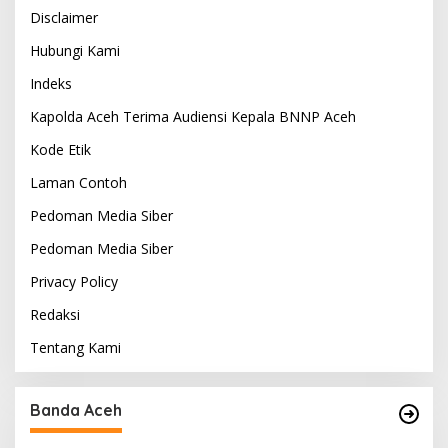
Disclaimer
Hubungi Kami
Indeks
Kapolda Aceh Terima Audiensi Kepala BNNP Aceh
Kode Etik
Laman Contoh
Pedoman Media Siber
Pedoman Media Siber
Privacy Policy
Redaksi
Tentang Kami
Maling Berani Beraksi Siang Bolong di Kota
Lintang Bawah, Warga Resah Mendesak
Polres Tingkatkan Keamanan
Di A BARAT, A Tengah, Aceh Tamiang, Banda Aceh, Berita, Berita
Utama, Kriminal, Lampung
|
4 Agustus 2026
Banda Aceh