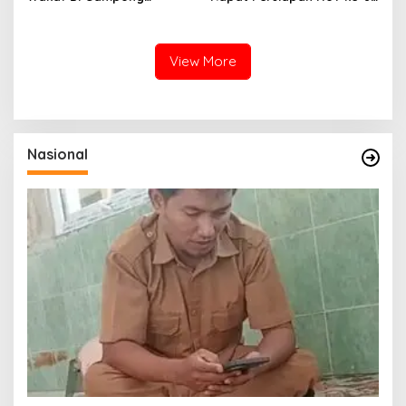
Lampaseh Kota Resmi Miliki
RI, Perkuat Sinergi
Akta Pengganti Ikrar Wakaf
Sukseskan Perayaan
Kemerdekaan
View More
Nasional