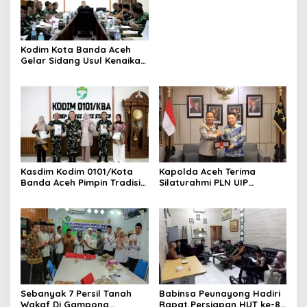
Mendesak Polres
Tingkatkan Keamanan
Kodim Kota Banda Aceh
Gelar Sidang Usul Kenaikan
Pangkat Bintara dan
Tamtama Periode 1 April
2027
Kasdim Kodim 0101/Kota
Kapolda Aceh Terima
Banda Aceh Pimpin Tradisi
Silaturahmi PLN UIP
Pelepasan Personel Pindah
Sumatera Bagian Utara,
Satuan
Perkuat Sinergi Dukung
Infrastruktur
Ketenagalistrikan
Sebanyak 7 Persil Tanah
Babinsa Peunayong Hadiri
Wakaf Di Gampong
Rapat Persiapan HUT ke-81