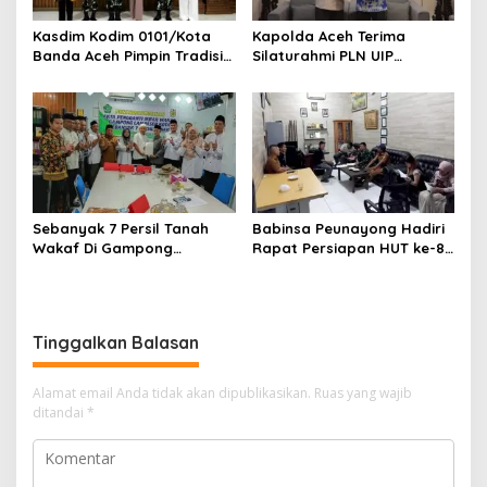
Kasdim Kodim 0101/Kota
Kapolda Aceh Terima
Banda Aceh Pimpin Tradisi
Silaturahmi PLN UIP
Pelepasan Personel Pindah
Sumatera Bagian Utara,
Satuan
Perkuat Sinergi Dukung
Infrastruktur
Ketenagalistrikan
Sebanyak 7 Persil Tanah
Babinsa Peunayong Hadiri
Wakaf Di Gampong
Rapat Persiapan HUT ke-81
Lampaseh Kota Resmi Miliki
RI, Perkuat Sinergi
Akta Pengganti Ikrar Wakaf
Sukseskan Perayaan
Kemerdekaan
Tinggalkan Balasan
Alamat email Anda tidak akan dipublikasikan.
Ruas yang wajib
ditandai
*