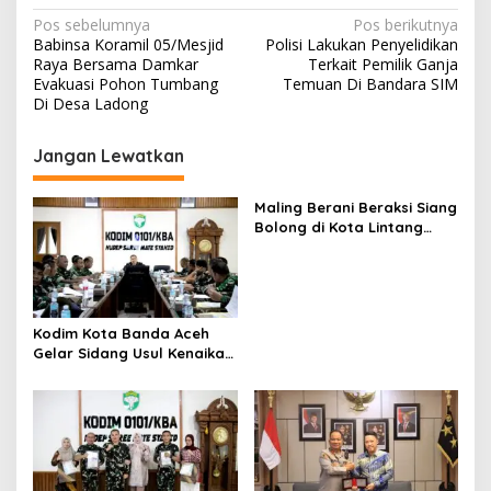
N
Pos sebelumnya
Pos berikutnya
Babinsa Koramil 05/Mesjid
Polisi Lakukan Penyelidikan
a
Raya Bersama Damkar
Terkait Pemilik Ganja
v
Evakuasi Pohon Tumbang
Temuan Di Bandara SIM
Di Desa Ladong
i
g
Jangan Lewatkan
a
s
Maling Berani Beraksi Siang
Bolong di Kota Lintang
i
Bawah, Warga Resah
p
Mendesak Polres
Tingkatkan Keamanan
o
s
Kodim Kota Banda Aceh
Gelar Sidang Usul Kenaikan
Pangkat Bintara dan
Tamtama Periode 1 April
2027