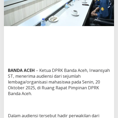
i
e
n
s
i
S
e
j
u
m
l
a
h
L
e
BANDA ACEH
– Ketua DPRK Banda Aceh, Irwansyah
m
ST, menerima audiensi dari sejumlah
b
lembaga/organisasi mahasiswa pada Senin, 20
a
Oktober 2025, di Ruang Rapat Pimpinan DPRK
g
a
Banda Aceh.
M
a
h
a
Dalam audiensi tersebut hadir perwakilan dari
s