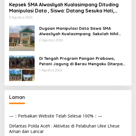
Kepsek SMA Alwasliyah Kualasimpang Dituding
Manipulasi Data , Siswa: Datang Sesuka Hati,
Dana MBG Disalurkan ke Guru & Pesantren
3 Agustus 2026
Dugaan Manipulasi Data Siswa SMA
Alwasliyah Kualasimpang: Sekolah Nihil
Murid Tapi Terima Dana BOS & Paket
2 Agustus 2026
Makan Bergizi
Di Tengah Program Pangan Prabowo,
Petani Jagung di Berau Mengaku Diterpa
Tekanan Aparat
1 Agustus 2026
Laman
— :: Perbaikan Website Telah Selesai 100% :: —
Dirlantas Polda Aceh : Aktivitas di Pelabuhan Ulee Lheue
Aman dan Lancar