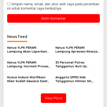
Simpan nama, email, dan situs web saya pada peramban
ini untuk komentar saya berikutnya.
News Feed
Ketua YLPK PERARI
Ketua YLPK PERARI
Lampung Akan Laporkan
Lampung Apresiasi Kinerja
Dugaan Penyebaran Video
Polres Lampung Tengah,
ke Polisi: “Saya Merasa
Laporan Slamet Riyadi
Ketua YLPK PERARI
33 Personel Polres
Dicemarkan”
Putra Masuk Tahap
Lampung: Hormati Proses
Tanggamus Ikuti Uji
Perkembangan
Hukum, Jangan Bawa
Kualifikasi Menembak untuk
Penyelidikan (SP2HP)
Kepentingan Pribadi dalam
Pengajuan Pinjam Pakai
Kuasa Hukum Klarifikasi:
Anggota DPRD Kab
Isu Pergantian Sekda dan
Senpi
Klien Sudah Dewasa Saat
Tanggamus Hilman SH,
Dugaan Makar ini Akan Kita
Kejadian September 2025
Narasumber Sosilsasi
Bawa Keranah Hukum
Bioaktifvator Nitrobacter
View More