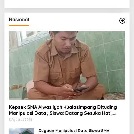
Nasional
Kepsek SMA Alwasliyah Kualasimpang Dituding
Manipulasi Data , Siswa: Datang Sesuka Hati,
Dana MBG Disalurkan ke Guru & Pesantren
3 Agustus 2026
Dugaan Manipulasi Data Siswa SMA