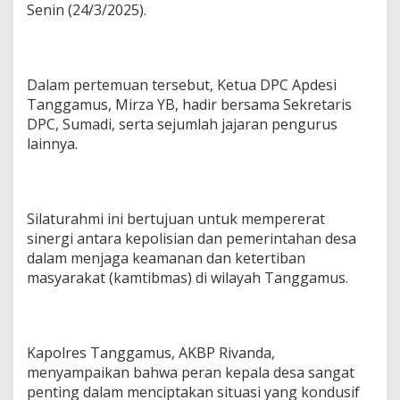
Senin (24/3/2025).
r
a
n
D
P
Dalam pertemuan tersebut, Ketua DPC Apdesi
C
Tanggamus, Mirza YB, hadir bersama Sekretaris
A
p
DPC, Sumadi, serta sejumlah jajaran pengurus
d
lainnya.
e
s
i
T
Silaturahmi ini bertujuan untuk mempererat
a
n
sinergi antara kepolisian dan pemerintahan desa
g
dalam menjaga keamanan dan ketertiban
g
masyarakat (kamtibmas) di wilayah Tanggamus.
a
m
u
s
Kapolres Tanggamus, AKBP Rivanda,
menyampaikan bahwa peran kepala desa sangat
penting dalam menciptakan situasi yang kondusif