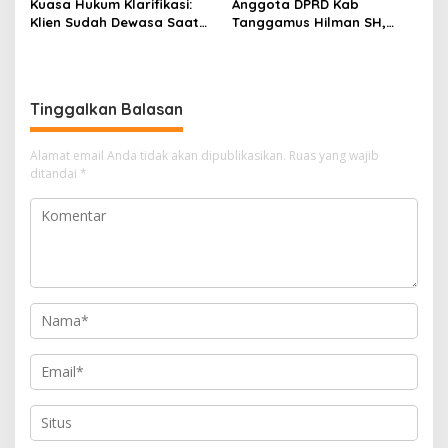
s
Kuasa Hukum Klarifikasi:
Anggota DPRD Kab
Isu Pergantian Sekda dan
Senpi
Klien Sudah Dewasa Saat
Tanggamus Hilman SH,
Dugaan Makar ini Akan Kita
Kejadian September 2025
Narasumber Sosilsasi
Bawa Keranah Hukum
Bioaktifvator Nitrobacter
Tinggalkan Balasan
Alamat email Anda tidak akan dipublikasikan.
Ruas yang wajib
ditandai
*