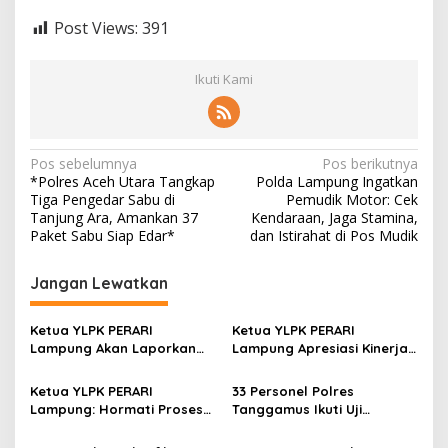
Post Views:
391
Ikuti Kami
N
Pos sebelumnya
Pos berikutnya
*Polres Aceh Utara Tangkap
Polda Lampung Ingatkan
a
Tiga Pengedar Sabu di
Pemudik Motor: Cek
v
Tanjung Ara, Amankan 37
Kendaraan, Jaga Stamina,
Paket Sabu Siap Edar*
dan Istirahat di Pos Mudik
i
g
Jangan Lewatkan
a
s
Ketua YLPK PERARI
Ketua YLPK PERARI
Lampung Akan Laporkan
Lampung Apresiasi Kinerja
i
Dugaan Penyebaran Video
Polres Lampung Tengah,
p
ke Polisi: “Saya Merasa
Laporan Slamet Riyadi
Ketua YLPK PERARI
33 Personel Polres
Dicemarkan”
Putra Masuk Tahap
Lampung: Hormati Proses
Tanggamus Ikuti Uji
o
Perkembangan
Hukum, Jangan Bawa
Kualifikasi Menembak untuk
Penyelidikan (SP2HP)
Kepentingan Pribadi dalam
Pengajuan Pinjam Pakai