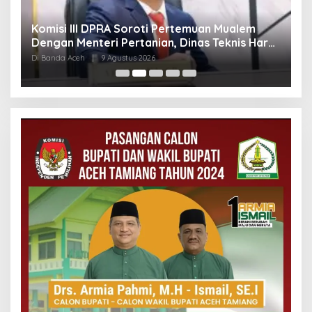
t
Komisi III DPRA Soroti Pertemuan Mualem
P
i
Dengan Menteri Pertanian, Dinas Teknis Harus
D
Dilibatkan
Di Banda Aceh
|
9 Agustus 2026
Di