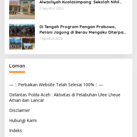
Alwasliyah Kualasimpang: Sekolah Nihil
Murid Tapi Terima Dana BOS & Paket
2 Agustus 2026
Makan Bergizi
Di Tengah Program Pangan Prabowo,
Petani Jagung di Berau Mengaku Diterpa
Tekanan Aparat
1 Agustus 2026
Laman
— :: Perbaikan Website Telah Selesai 100% :: —
Dirlantas Polda Aceh : Aktivitas di Pelabuhan Ulee Lheue
Aman dan Lancar
Disclaimer
Hubungi Kami
Indeks