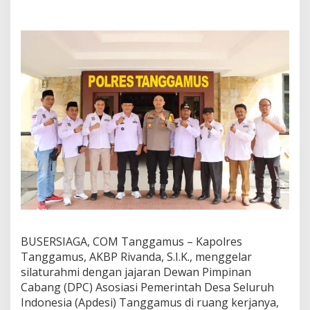
e
l
a
r
S
i
l
a
t
u
r
a
h
m
i
d
e
n
g
BUSERSIAGA, COM Tanggamus – Kapolres
a
n
Tanggamus, AKBP Rivanda, S.I.K., menggelar
J
silaturahmi dengan jajaran Dewan Pimpinan
a
Cabang (DPC) Asosiasi Pemerintah Desa Seluruh
j
Indonesia (Apdesi) Tanggamus di ruang kerjanya,
a