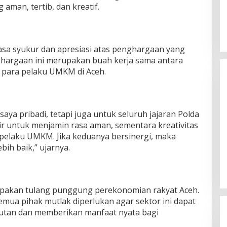
aman, tertib, dan kreatif.
sa syukur dan apresiasi atas penghargaan yang
ghargaan ini merupakan buah kerja sama antara
a para pelaku UMKM di Aceh.
aya pribadi, tetapi juga untuk seluruh jajaran Polda
ir untuk menjamin rasa aman, sementara kreativitas
a pelaku UMKM. Jika keduanya bersinergi, maka
Silaturahmi Lintas Sektor di Kuta
ih baik,” ujarnya.
Alam, TNI–Polri dan Desa
Perkokoh Kebersamaan
Di Banda Aceh
|
6 Agustus 2026
kan tulang punggung perekonomian rakyat Aceh.
semua pihak mutlak diperlukan agar sektor ini dapat
utan dan memberikan manfaat nyata bagi