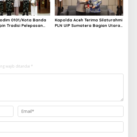
odim 0101/Kota Banda
Kapolda Aceh Terima Silaturahmi
pin Tradisi Pelepasan
PLN UIP Sumatera Bagian Utara,
 Pindah Satuan
Perkuat Sinergi Dukung
Infrastruktur Ketenagalistrikan
ng wajib ditandai
*