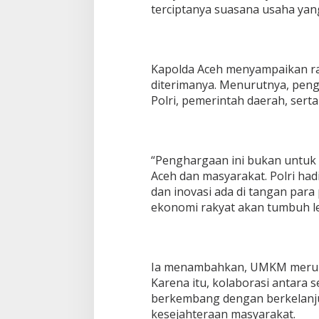
m
terciptanya suasana usaha yang 
b
i
E
k
Kapolda Aceh menyampaikan ra
r
diterimanya. Menurutnya, pen
a
f
Polri, pemerintah daerah, sert
2
0
2
5
“Penghargaan ini bukan untuk s
Aceh dan masyarakat. Polri had
dan inovasi ada di tangan par
ekonomi rakyat akan tumbuh leb
Ia menambahkan, UMKM merupa
Karena itu, kolaborasi antara 
berkembang dengan berkelanj
kesejahteraan masyarakat.