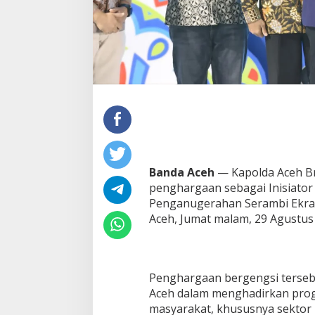
d
a
M
a
l
a
m
P
e
n
g
a
n
u
Banda Aceh
— Kapolda Aceh Bri
g
penghargaan sebagai Inisiato
e
Penganugerahan Serambi Ekraf 
r
Aceh, Jumat malam, 29 Agustus
a
h
a
n
S
Penghargaan bergengsi tersebut
e
Aceh dalam menghadirkan pr
r
masyarakat, khususnya sektor 
a