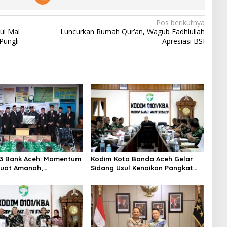
Pos berikutnya
ul Mal
Luncurkan Rumah Qur’an, Wagub Fadhlullah
Pungli
Apresiasi BSI
3 Bank Aceh: Momentum
Kodim Kota Banda Aceh Gelar
uat Amanah,
Sidang Usul Kenaikan Pangkat
hkan Keberkahan Bagi
Bintara dan Tamtama Periode 1
April 2027