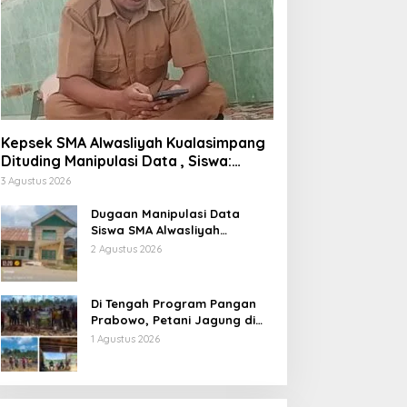
Kepsek SMA Alwasliyah Kualasimpang
Dituding Manipulasi Data , Siswa:
Datang Sesuka Hati, Dana MBG
3 Agustus 2026
Disalurkan ke Guru & Pesantren
Dugaan Manipulasi Data
Siswa SMA Alwasliyah
Kualasimpang: Sekolah Nihil
2 Agustus 2026
Murid Tapi Terima Dana BOS &
Paket Makan Bergizi
Di Tengah Program Pangan
Prabowo, Petani Jagung di
Berau Mengaku Diterpa
1 Agustus 2026
Tekanan Aparat