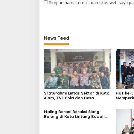
Simpan nama, email, dan situs web saya pa
News Feed
Silaturahmi Lintas Sektor di Kuta
HUT ke-5
Alam, TNI–Polri dan Desa
Memperk
Perkokoh Kebersamaan
Menumbu
Aceh
Maling Berani Beraksi Siang
Bolong di Kota Lintang Bawah,
Warga Resah Mendesak Polres
Tingkatkan Keamanan