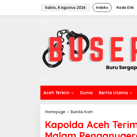
L
e
Sabtu, 8 Agustus 2026
Indeks
Kode Etik
w
a
t
i
k
e
k
o
n
t
e
n
Aceh Terkini
Dunia
Berita Utama
Homepage
/
Banda Aceh
K
a
Kapolda Aceh Teri
p
o
Malam Penganugera
l