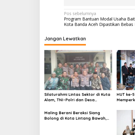
N
Pos sebelumnya
Program Bantuan Modal Usaha Bait
a
Kota Banda Aceh Dipastikan Bebas 
v
i
Jangan Lewatkan
g
a
s
i
p
o
Silaturahmi Lintas Sektor di Kuta
HUT ke-5
s
Alam, TNI–Polri dan Desa
Memperk
Perkokoh Kebersamaan
Menumbu
Aceh
Maling Berani Beraksi Siang
Bolong di Kota Lintang Bawah,
Warga Resah Mendesak Polres
Tingkatkan Keamanan