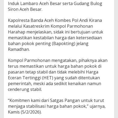
i
Induk Lambaro Aceh Besar serta Gudang Bulog
s
Siron Aceh Besar.
i
o
Kapolresta Banda Aceh Kombes Pol Andi Kirana
n
melalui Kasatreskrim Kompol Parmohonan
a
l
Harahap menjelaskan, sidak ini bertujuan untuk
C
memastikan kestabilan harga dan ketersediaan
e
bahan pokok penting (Bapokting) jelang
g
Ramadhan.
a
h
P
Kompol Parmohonan mengatakan, pihaknya akan
e
terus memastikan untuk harga bahan pokok di
n
pasaran tetap stabil dan tidak melebihi Harga
i
Eceran Tertinggi (HET) yang sudah ditentukan
m
pemerintah, meski ada sedikit kenaikan namun
b
u
cenderung stabil.
n
a
“Komitmen kami dari Satgas Pangan untuk turut
n
menjaga stabilisasi harga bahan pokok,” ujarnya,
S
Kamis (5/2/2026).
e
m