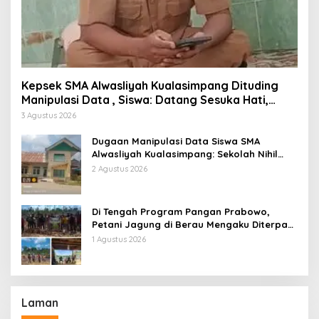
Kepsek SMA Alwasliyah Kualasimpang Dituding
Manipulasi Data , Siswa: Datang Sesuka Hati,
Dana MBG Disalurkan ke Guru & Pesantren
3 Agustus 2026
Dugaan Manipulasi Data Siswa SMA
Alwasliyah Kualasimpang: Sekolah Nihil
Murid Tapi Terima Dana BOS & Paket
2 Agustus 2026
Makan Bergizi
Di Tengah Program Pangan Prabowo,
Petani Jagung di Berau Mengaku Diterpa
Tekanan Aparat
1 Agustus 2026
Laman