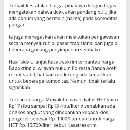
b
Terkait kestabilan harga, pihaknya dengan tegas
a
mengatakan bahwa tidak akan pandang bulu jika
k
ada oknum yang bermain (harga) pada komoditas
o
pangan.
Ia juga menegaskan akan melakukan pengawasan
secara menyeluruh di pasar tradisional dan juga di
beberapa gudang penyimpanan sembako.
Hasil sidak, lanjut Kasatreskrim terpantau harga
Bapokting di wilayah hukum Polresta Banda Aceh
relatif stabil, bahkan cenderung ada kenaikkan
untuk beberapa komoditas. Namun, tidak terlalu
signifikan.
Terhadap harga Minyakita masih diatas HET yaitu
Rp17 ribu sampai Rp18 ribu/liter disebabkan ada
ongkos angkut yang dibebankan kepada kios
pengecer sebesar Rp. 1000/liter dan untuk harga
HET Rp. 15.700/liter, sebut Kasatreskrim.