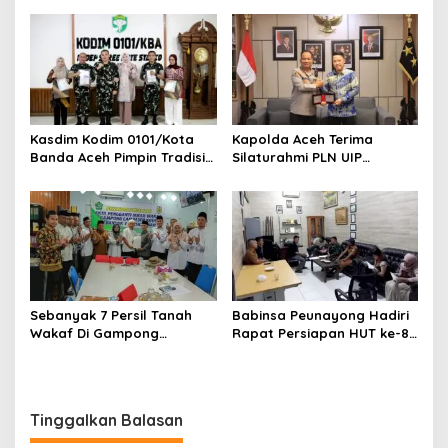
Tamtama Periode 1 April
2027
Kasdim Kodim 0101/Kota
Kapolda Aceh Terima
Banda Aceh Pimpin Tradisi
Silaturahmi PLN UIP
Pelepasan Personel Pindah
Sumatera Bagian Utara,
Satuan
Perkuat Sinergi Dukung
Infrastruktur
Ketenagalistrikan
Sebanyak 7 Persil Tanah
Babinsa Peunayong Hadiri
Wakaf Di Gampong
Rapat Persiapan HUT ke-81
Lampaseh Kota Resmi Miliki
RI, Perkuat Sinergi
Akta Pengganti Ikrar Wakaf
Sukseskan Perayaan
Kemerdekaan
Tinggalkan Balasan