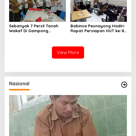
Sebanyak 7 Persil Tanah
Babinsa Peunayong Hadiri
Wakaf Di Gampong
Rapat Persiapan HUT ke-81
Lampaseh Kota Resmi Miliki
RI, Perkuat Sinergi
Akta Pengganti Ikrar Wakaf
Sukseskan Perayaan
Kemerdekaan
View More
Nasional