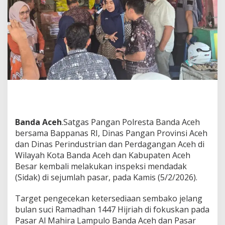
g
a
s
P
a
n
g
a
n
S
i
d
a
Banda Aceh
.Satgas Pangan Polresta Banda Aceh
k
D
bersama Bappanas RI, Dinas Pangan Provinsi Aceh
i
dan Dinas Perindustrian dan Perdagangan Aceh di
P
Wilayah Kota Banda Aceh dan Kabupaten Aceh
a
Besar kembali melakukan inspeksi mendadak
s
a
(Sidak) di sejumlah pasar, pada Kamis (5/2/2026).
r
T
Target pengecekan ketersediaan sembako jelang
r
bulan suci Ramadhan 1447 Hijriah di fokuskan pada
a
Pasar Al Mahira Lampulo Banda Aceh dan Pasar
d