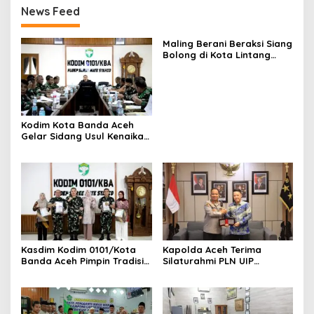
News Feed
Maling Berani Beraksi Siang
Bolong di Kota Lintang
Bawah, Warga Resah
Mendesak Polres
Tingkatkan Keamanan
Kodim Kota Banda Aceh
Gelar Sidang Usul Kenaikan
Pangkat Bintara dan
Tamtama Periode 1 April
2027
Kasdim Kodim 0101/Kota
Kapolda Aceh Terima
Banda Aceh Pimpin Tradisi
Silaturahmi PLN UIP
Pelepasan Personel Pindah
Sumatera Bagian Utara,
Satuan
Perkuat Sinergi Dukung
Infrastruktur
Ketenagalistrikan