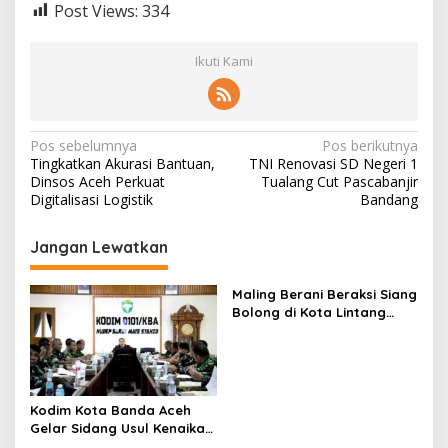
Post Views:
334
Ikuti Kami
N
Pos sebelumnya
Pos berikutnya
Tingkatkan Akurasi Bantuan,
TNI Renovasi SD Negeri 1
a
Dinsos Aceh Perkuat
Tualang Cut Pascabanjir
v
Digitalisasi Logistik
Bandang
i
Jangan Lewatkan
g
a
Maling Berani Beraksi Siang
s
Bolong di Kota Lintang
Bawah, Warga Resah
i
Mendesak Polres
p
Tingkatkan Keamanan
o
Kodim Kota Banda Aceh
s
Gelar Sidang Usul Kenaikan
Pangkat Bintara dan